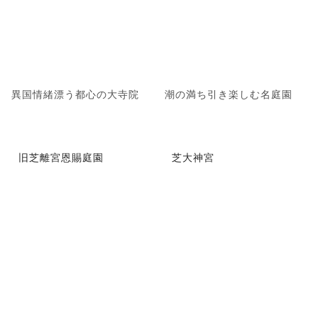
異国情緒漂う都心の大寺院
潮の満ち引き楽しむ名庭園
旧芝離宮恩賜庭園
芝大神宮