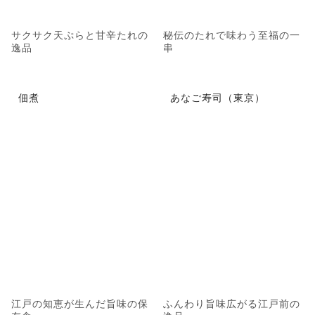
サクサク天ぷらと甘辛たれの
秘伝のたれで味わう至福の一
逸品
串
佃煮
あなご寿司（東京）
江戸の知恵が生んだ旨味の保
ふんわり旨味広がる江戸前の