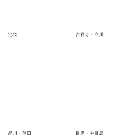
池袋
吉祥寺・立川
品川・蒲田
目黒・中目黒