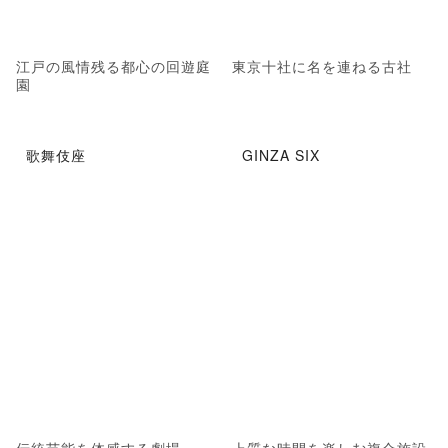
江戸の風情残る都心の回遊庭
東京十社に名を連ねる古社
園
歌舞伎座
GINZA SIX
伝統芸能を体感する劇場
上質な時間を楽しむ複合施設