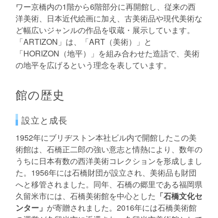
ワー京橋内の1階から6階部分に再開館し、従来の西
洋美術、日本近代絵画に加え、古美術品や現代美術な
ど幅広いジャンルの作品を収蔵・展示しています。
「ARTIZON」は、「ART（美術）」と
「HORIZON（地平）」を組み合わせた造語で、美術
の地平を広げるという理念を表しています。
館の歴史
設立と成長
1952年にブリヂストン本社ビル内で開館したこの美
術館は、石橋正二郎の強い意志と情熱により、数年の
うちに日本有数の西洋美術コレクションを形成しまし
た。1956年には石橋財団が設立され、美術品も財団
へと移管されました。同年、石橋の郷里である福岡県
久留米市には、石橋美術館を中心とした
「石橋文化セ
ンター」
が寄贈されました。2016年には石橋美術館