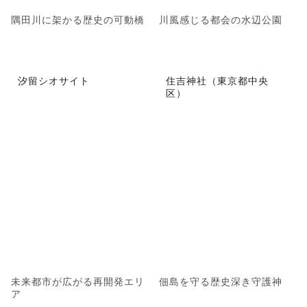
隅田川に架かる歴史の可動橋
川風感じる都会の水辺公園
汐留シオサイト
住吉神社（東京都中央
区）
未来都市が広がる再開発エリ
佃島を守る歴史深き守護神
ア