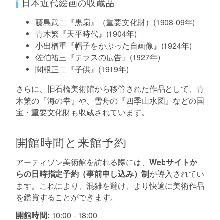
日本近代絵画の収蔵品
藤島武二『黒扇』（重要文化財）(1908-09年)
青木繁『天平時代』(1904年)
小出楢重『帽子をかぶった自画像』(1924年)
佐伯祐三『テラスの広告』(1927年)
関根正二『子供』(1919年)
さらに、旧石橋美術館から移管された作品として、青
木繁の『海の幸』や、雪舟の『四季山水図』などの国
宝・重要文化財も収蔵されています。
開館時間と来館予約
アーティゾン美術館を訪れる際には、
Webサイトか
らの日時指定予約（事前申し込み）制
が導入されてい
ます。これにより、混雑を避け、より快適に美術作品
を鑑賞することができます。
開館時間:
10:00 - 18:00