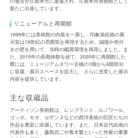
の運営が久留米市に返還され、久留米市美術館として
新たに出発しています。
リニューアルと再開館
1999年には美術館の内装を一新し、印象派絵画の展
示室は19世紀の雰囲気を再現するため、絨毯や色付
きの壁を用いて、当時の鑑賞環境を再現しました。ま
た、2015年の長期休館を経て、2020年に再開館した
際には、ミュージアムタワー京橋の1階から6階部分
に収蔵・展示スペースを拡大し、さらに充実した展示
内容を提供しています。
主な収蔵品
アーティゾン美術館は、レンブラント、ルノワール、
ゴッホ、モネ、セザンヌなどの西洋美術の巨匠たちの
作品を豊富に収蔵しています。また、日本近代絵画の
代表作も多く、藤島武二や青木繁といった作家の重要