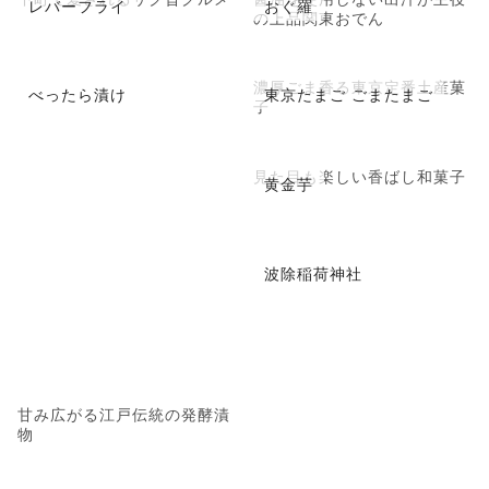
レバーフライ
おぐ羅
の上品関東おでん
濃厚ごま香る東京定番土産菓
べったら漬け
東京たまご ごまたまご
子
見た目も楽しい香ばし和菓子
黄金芋
波除稲荷神社
甘み広がる江戸伝統の発酵漬
物