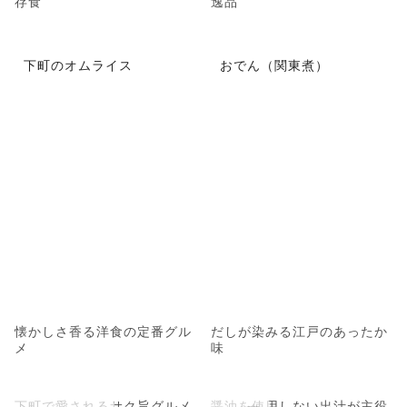
存食
逸品
下町のオムライス
おでん（関東煮）
懐かしさ香る洋食の定番グル
だしが染みる江戸のあったか
メ
味
下町で愛されるサク旨グルメ
醤油を使用しない出汁が主役