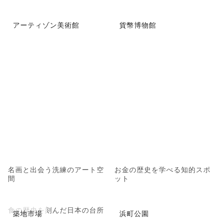
アーティゾン美術館
貨幣博物館
名画と出会う洗練のアート空
お金の歴史を学べる知的スポ
間
ット
食の歴史を刻んだ日本の台所
築地市場
浜町公園