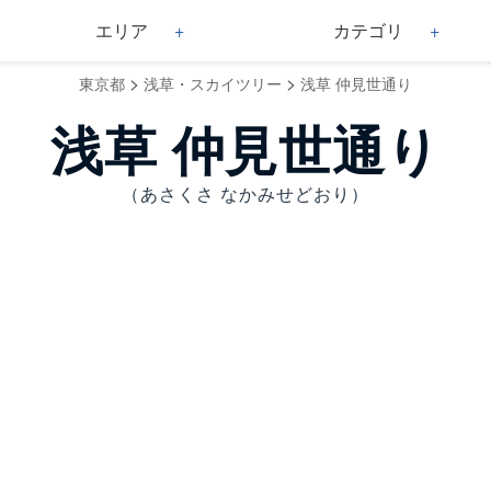
エリア
カテゴリ
>
>
東京都
浅草・スカイツリー
浅草 仲見世通り
浅草 仲見世通り
（あさくさ なかみせどおり）