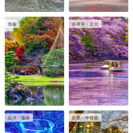
池袋
吉祥寺・立川
品川・蒲田
目黒・中目黒