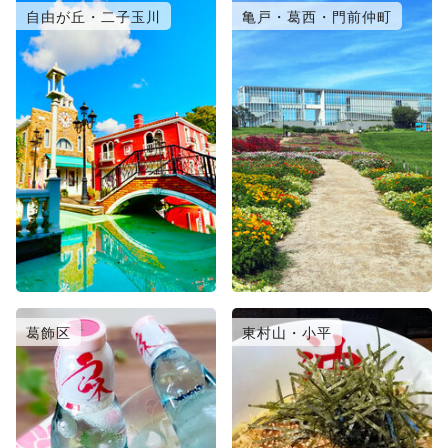
自由が丘・二子玉川
亀戸・葛西・門前仲町
葛飾区
東村山・小平