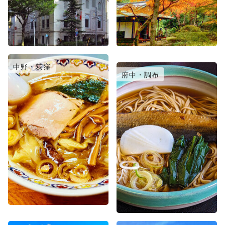
中野・荻窪
日暮里・北千住
府中・調布