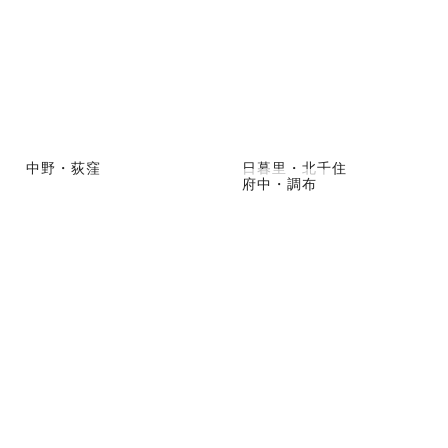
中野・荻窪
日暮里・北千住
府中・調布