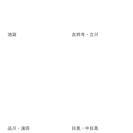
池袋
吉祥寺・立川
品川・蒲田
目黒・中目黒