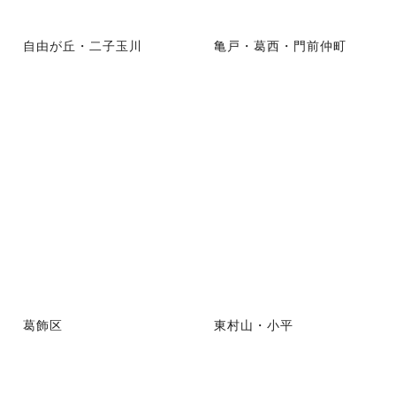
自由が丘・二子玉川
亀戸・葛西・門前仲町
葛飾区
東村山・小平