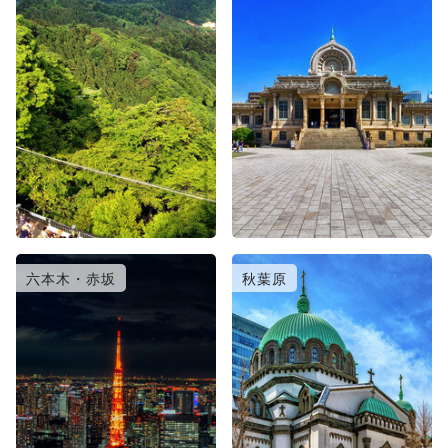
六本木・赤坂
秋葉原