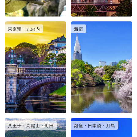
東京駅・丸の内
新宿
八王子・高尾山・町田
銀座・日本橋・月島