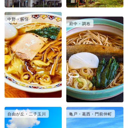
中野・荻窪
日暮里・北千住
府中・調布
自由が丘・二子玉川
亀戸・葛西・門前仲町