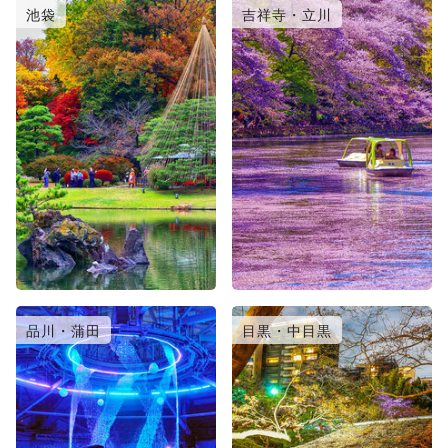
池袋
吉祥寺・立川
品川・蒲田
目黒・中目黒