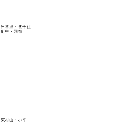
日暮里・北千住
府中・調布
東村山・小平