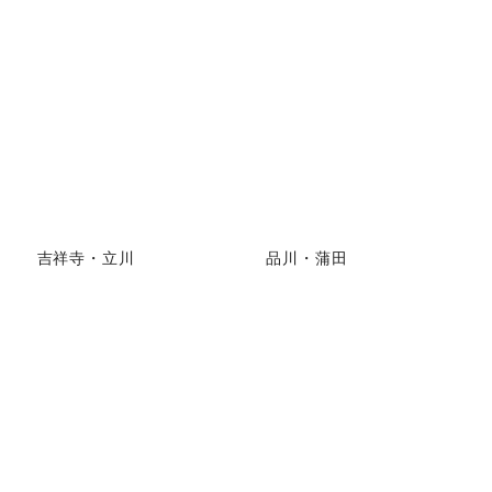
吉祥寺・立川
品川・蒲田