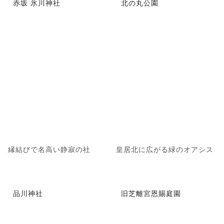
赤坂 氷川神社
北の丸公園
縁結びで名高い静寂の社
皇居北に広がる緑のオアシス
品川神社
旧芝離宮恩賜庭園