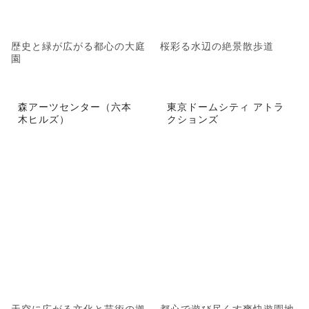
歴史と緑が広がる都心の大庭
桜彩る水辺の絶景散歩道
園
森アーツセンター（六本
東京ドームシティ アトラ
木ヒルズ）
クションズ
天空に広がる文化と芸術の拠
都心で遊び尽くす爽快遊園地