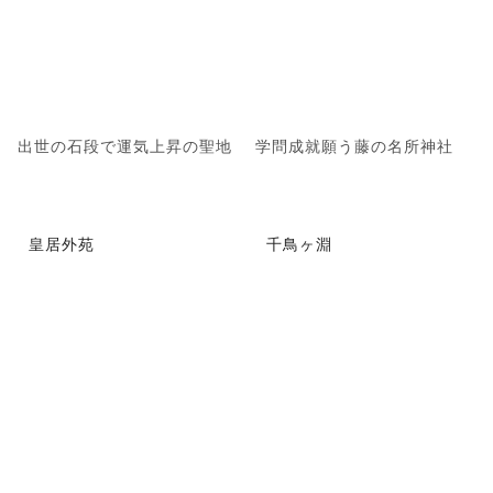
出世の石段で運気上昇の聖地
学問成就願う藤の名所神社
皇居外苑
千鳥ヶ淵