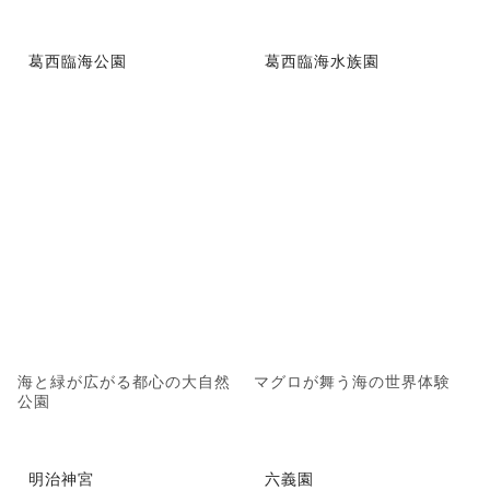
葛西臨海公園
葛西臨海水族園
海と緑が広がる都心の大自然
マグロが舞う海の世界体験
公園
明治神宮
六義園