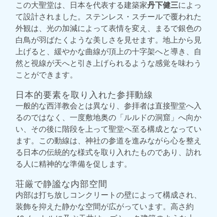
この大聖堂は、日本を代表する建築家
丹下健三
によっ
て設計されました。ステンレス・スチールで覆われた
外観は、光の加減によって表情を変え、まるで銀色の
白鳥が羽ばたくような美しさを見せます。地上から見
上げると、緩やかな曲線が頂上の十字架へと導き、自
然と視線が天へと引き上げられるような感覚を味わう
ことができます。
日本的要素を取り入れた参拝動線
一般的な西洋教会とは異なり、参拝者は直接聖堂へ入
るのではなく、一度敷地奥の「ルルドの洞窟」へ向か
い、その後に階段を上って聖堂へ至る構成となってい
ます。この動線は、神社の参道を進みながら心を整え
る日本の伝統的な様式を取り入れたものであり、訪れ
る人に精神的な準備を促します。
荘厳で静謐な内部空間
内部は打ち放しコンクリートの壁によって構成され、
装飾を抑えた静かな空間が広がっています。高さ約