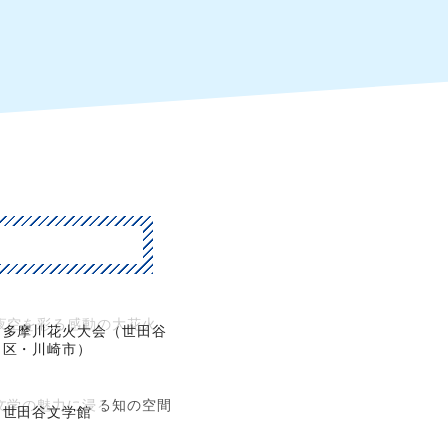
夜空を彩る感動の大花火
多摩川花火大会（世田谷
区・川崎市）
文学の魅力に浸る知の空間
世田谷文学館