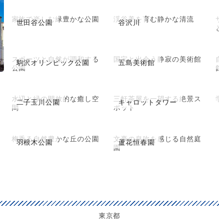
家族で楽しむ緑豊かな公園
渓谷美を育む静かな清流
世田谷公園
谷沢川
スポーツと自然が調和する
国宝と出会う静寂の美術館
駒沢オリンピック公園
五島美術館
公園
水辺と緑の開放的な癒し空
三軒茶屋を一望する絶景ス
二子玉川公園
キャロットタワー
間
ポット
梅香る自然豊かな丘の公園
文豪の息吹を感じる自然庭
羽根木公園
蘆花恒春園
園
東京都