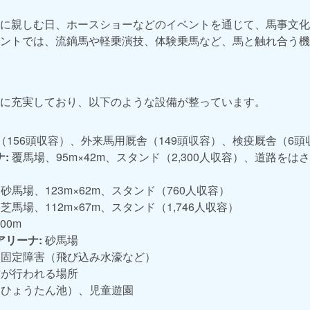
に親しむ日、ホースショーなどのイベントを通じて、馬事文化
ントでは、流鏑馬や軽乗演技、体験乗馬など、馬と触れ合う機
に充実しており、以下のような設備が整っています。
（156頭収容）、外来馬用厩舎（149頭収容）、検疫厩舎（6頭
:
覆馬場、95m×42m、スタンド（2,300人収容）、道路を
。
砂馬場、123m×62m、スタンド（760人収容）
芝馬場、112m×67m、スタンド（1,746人収容）
00m
アリーナ:
砂馬場
固定障害（飛び込み水濠など）
が行われる場所
ひょうたん池）、児童遊園