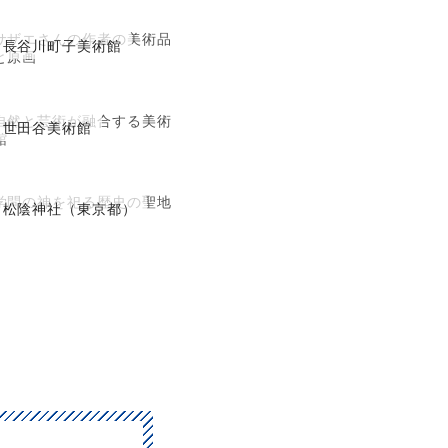
サザエさんの作者の美術品
長谷川町子美術館
と原画
自然と芸術が融合する美術
世田谷美術館
館
学問の神を祀る歴史の聖地
松陰神社（東京都）