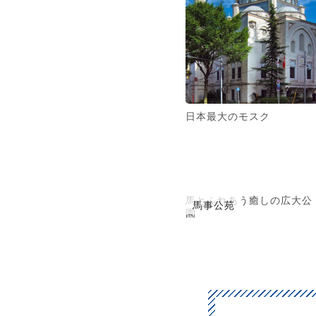
日本最大のモスク
馬とふれあう癒しの広大公
馬事公苑
園