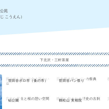
公苑
じ こうえん）
下北沢・三軒茶屋
掘り出し物に出会う賑わい
日本最大級のパンの祭典
世田谷ボロ市（蚤の市）
世田谷パン祭り
市
広大な芝生と桜の憩い空間
静寂に包まれる歴史の古刹
砧公園
鶴松山 実相院