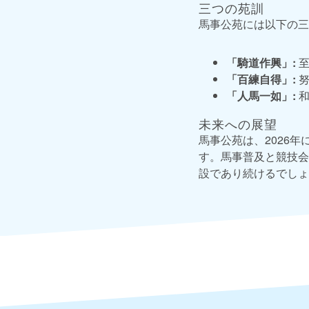
三つの苑訓
馬事公苑には以下の三
「騎道作興」:
至
「百練自得」:
努
「人馬一如」:
和
未来への展望
馬事公苑は、2026
す。馬事普及と競技会
設であり続けるでしょ