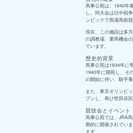
馬事公苑は、1940
し、同大会は日中戦争
ンピックで馬場馬術競
現在、この施設は多方
の調教場、乗馬機会の
ています。
歴史的背景
馬事公苑は1934年
1940年に開苑し、
の開始に伴い、騎手養
また、東京オリンピック
プンし、再び世田谷区
競技会とイベント
馬事公苑では、JRA
期的に開催されていま
ます。