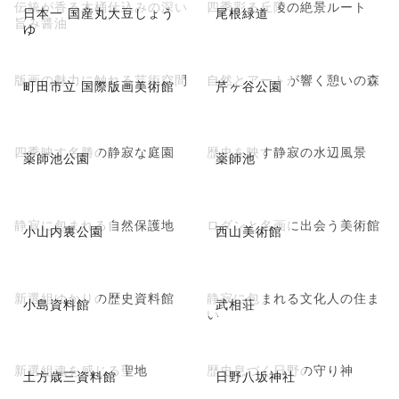
伝統が香る木桶仕込みの深い
四季彩る丘陵の絶景ルート
日本一 国産丸大豆しょう
尾根緑道
旨み醤油
ゆ
版画の魅力に触れる芸術空間
自然とアートが響く憩いの森
町田市立 国際版画美術館
芹ヶ谷公園
四季映す名勝の静寂な庭園
歴史を映す静寂の水辺風景
薬師池公園
薬師池
静寂に包まれる自然保護地
ロダンと名画に出会う美術館
小山内裏公園
西山美術館
新選組ゆかりの歴史資料館
静寂に包まれる文化人の住ま
小島資料館
武相荘
い
新選組魂を感じる聖地
歴史息づく日野の守り神
土方歳三資料館
日野八坂神社