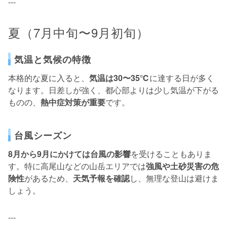
---
夏（7月中旬〜9月初旬）
気温と気候の特徴
本格的な夏に入ると、
気温は30〜35℃
に達する日が多く
なります。日差しが強く、都心部よりは少し気温が下がる
ものの、
熱中症対策が重要
です。
台風シーズン
8月から9月にかけては台風の影響
を受けることもありま
す。特に高尾山などの山岳エリアでは
強風や土砂災害の危
険性
があるため、
天気予報を確認
し、無理な登山は避けま
しょう。
---