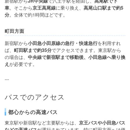
新宿駅から
JR中央線
で八王子駅を経由し、
高尾駅で下
車
。そこから
京王高尾線
に乗り換え、
高尾山口駅まで約5
分
。全体で約1時間ほどです。
町田方面
新宿駅から
小田急小田原線の急行・快速急行
を利用すれ
ば、
町田駅まで約35分
でアクセスできます。東京駅から
の場合は、
中央線で新宿駅まで移動後、小田急線へ乗り換
え
が必要です。
---
バスでのアクセス
都心からの高速バス
東京駅や新宿駅など主要駅からは、
京王バスや小田急バス
などの高速バス
が運行されています。特に町田方面へは便