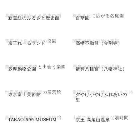
幕末の鼓動伝える歴史空間
梅香る丘に広がる名庭園
新選組のふるさと歴史館
百草園
電車好き集う遊びの楽園
関東屈指の厄除け霊場
京王れーるランド
高幡不動尊（金剛寺）
自然の中で動物と出会う楽園
歴史深き町田の守護神
多摩動物公園
箭簳八幡宮（八幡神社）
世界美術巡る充実の展示館
童謡の里で自然とふれあう時
東京富士美術館
夕やけ小やけふれあいの
間
里
高尾山の自然を学ぶ体験館
山麓で楽しむ贅沢な湯時間
TAKAO 599 MUSEUM
京王 高尾山温泉