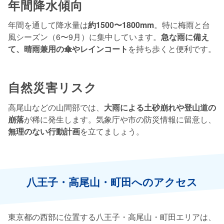
年間降水傾向
年間を通して降水量は
約1500〜1800mm
。特に梅雨と台
風シーズン（6〜9月）に集中しています。
急な雨に備え
て、晴雨兼用の傘やレインコート
を持ち歩くと便利です。
自然災害リスク
高尾山などの山間部では、
大雨による土砂崩れや登山道の
崩落
が稀に発生します。気象庁や市の防災情報に留意し、
無理のない行動計画
を立てましょう。
八王子・高尾山・町田へのアクセス
東京都の西部に位置する八王子・高尾山・町田エリアは、