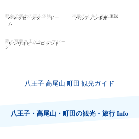
都会で満天の星を体験
神殿のような文化施設
ベネッセ・スター・ドー
パルテノン多摩
ム
夢と可愛さ広がるテーマパー
サンリオピューロランド
ク
八王子 高尾山 町田 観光ガイド
八王子・高尾山・町田の観光・旅行 Info