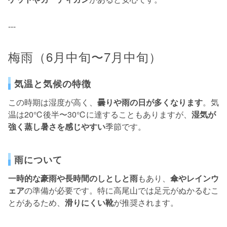
---
梅雨（6月中旬〜7月中旬）
気温と気候の特徴
この時期は湿度が高く、
曇りや雨の日が多くなります
。気
温は20℃後半〜30℃に達することもありますが、
湿気が
強く蒸し暑さを感じやすい
季節です。
雨について
一時的な豪雨や長時間のしとしと雨
もあり、
傘やレインウ
ェア
の準備が必要です。特に高尾山では足元がぬかるむこ
とがあるため、
滑りにくい靴
が推奨されます。