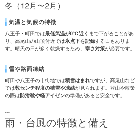
冬（12月〜2月）
気温と気候の特徴
八王子・町田では
最低気温が0℃近く
まで下がることがあ
り、高尾山の山頂付近では
氷点下を記録
する日もありま
す。晴天の日が多く乾燥するため、
寒さ対策
が必要です。
雪や路面凍結
町田や八王子の市街地では
積雪はまれ
ですが、高尾山など
では
数センチ程度の積雪や凍結
が見られます。登山や散策
の際は
防滑靴や軽アイゼン
の準備があると安全です。
---
雨・台風の特徴と備え