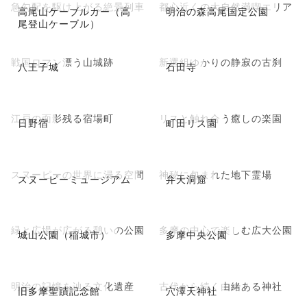
急勾配を駆け上がる絶景列車
都心近くの大自然満喫エリア
高尾山ケーブルカー（高
明治の森高尾国定公園
尾登山ケーブル）
戦国ロマン漂う山城跡
新選組ゆかりの静寂の古刹
八王子城
石田寺
江戸の面影残る宿場町
リスと触れ合う癒しの楽園
日野宿
町田リス園
スヌーピーの世界に浸る空間
神秘に包まれた地下霊場
スヌーピーミュージアム
弁天洞窟
緑と広場が広がる憩いの公園
多摩の中心で楽しむ広大公園
城山公園（稲城市）
多摩中央公園
明治の記憶を辿る文化遺産
古代から続く由緒ある神社
旧多摩聖蹟記念館
穴澤天神社