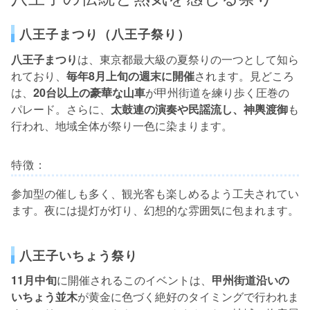
八王子まつり（八王子祭り）
八王子まつり
は、東京都最大級の夏祭りの一つとして知ら
れており、
毎年8月上旬の週末に開催
されます。見どころ
は、
20台以上の豪華な山車
が甲州街道を練り歩く圧巻の
パレード。さらに、
太鼓連の演奏や民謡流し、神輿渡御
も
行われ、地域全体が祭り一色に染まります。
特徴：
参加型の催しも多く、観光客も楽しめるよう工夫されてい
ます。夜には提灯が灯り、幻想的な雰囲気に包まれます。
八王子いちょう祭り
11月中旬
に開催されるこのイベントは、
甲州街道沿いの
いちょう並木
が黄金に色づく絶好のタイミングで行われま