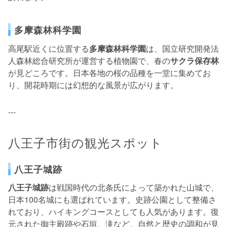
多摩森林科学園
高尾駅近くに位置する
多摩森林科学園
は、国立研究開発法
人森林総合研究所が運営する植物園で、春の
サクラ保存林
が見どころです。日本各地の桜の品種を一堂に集めてお
り、開花時期には幻想的な風景が広がります。
---
八王子市街の観光スポット
八王子城跡
八王子城跡
は戦国時代の北条氏によって築かれた山城で、
日本100名城にも選ばれています。史跡公園として整備さ
れており、ハイキングコースとしても人気があります。復
元された御主殿跡や石垣、滝など、自然と歴史の調和が見