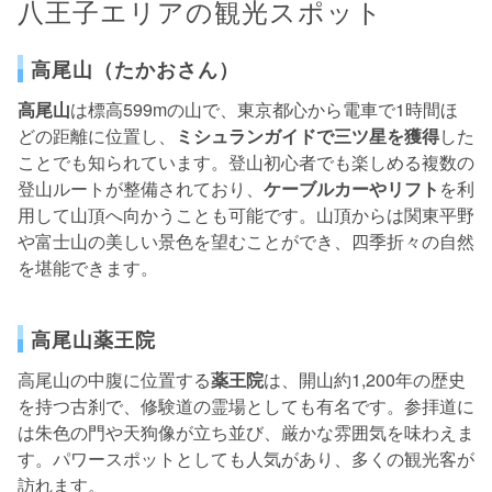
八王子エリアの観光スポット
高尾山（たかおさん）
高尾山
は標高599mの山で、東京都心から電車で1時間ほ
どの距離に位置し、
ミシュランガイドで三ツ星を獲得
した
ことでも知られています。登山初心者でも楽しめる複数の
登山ルートが整備されており、
ケーブルカーやリフト
を利
用して山頂へ向かうことも可能です。山頂からは関東平野
や富士山の美しい景色を望むことができ、四季折々の自然
を堪能できます。
高尾山薬王院
高尾山の中腹に位置する
薬王院
は、開山約1,200年の歴史
を持つ古刹で、修験道の霊場としても有名です。参拝道に
は朱色の門や天狗像が立ち並び、厳かな雰囲気を味わえま
す。パワースポットとしても人気があり、多くの観光客が
訪れます。