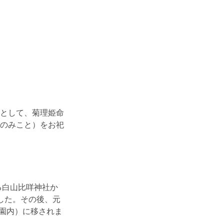
として、菊理姫命
のみこと）をお祀
る白山比咩神社か
した。その後、元
物園内）に移されま