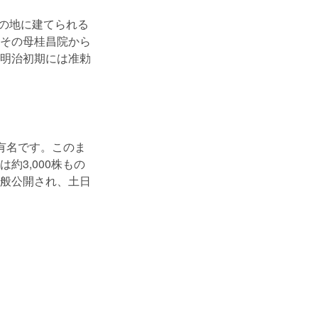
その地に建てられる
その母桂昌院から
明治初期には准勅
有名です。このま
3,000株もの
般公開され、土日