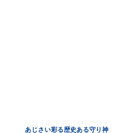
）
あじさい彩る歴史ある守り神