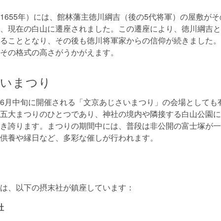
1655年）には、館林藩主徳川綱吉（後の5代将軍）の屋敷が
、現在の白山に遷座されました。この遷座により、徳川綱吉と
ることとなり、その後も徳川将軍家からの信仰が続きました。
その格式の高さがうかがえます。
さいまつり
6月中旬に開催される「文京あじさいまつり」の会場としても
五大まつりのひとつであり、神社の境内や隣接する白山公園には約
き誇ります。まつりの期間中には、普段は非公開の富士塚が一
供養や縁日など、多彩な催しが行われます。
は、以下の摂末社が鎮座しています：
社