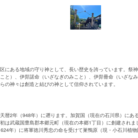
区にある地域の守り神として、長い歴史を誇っています。祭神
こと）、伊弉諾命（いざなぎのみこと）、伊弉冊命（いざなみ
らの神々は創造と結びの神として信仰されています。
天暦2年（948年）に遡ります。加賀国（現在の石川県）にあ
初は武蔵国豊島郡本郷元町（現在の本郷1丁目）に創建されま
年-1624年）に将軍徳川秀忠の命を受けて巣鴨原（現・小石川植