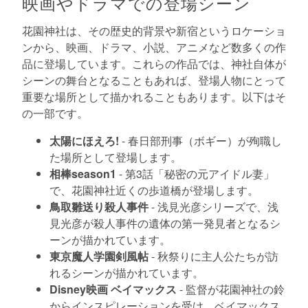
映画やドラマでの登場シーン
花園神社は、その歴史的背景や新宿というロケーショ
ンから、映画、ドラマ、小説、アニメなど数多くの作
品に登場しています。これらの作品では、神社自体が
シーンの舞台となることもあれば、登場人物にとって
重要な場所として描かれることもあります。以下はそ
の一部です。
太陽にほえろ!
- 春日部刑事（ボギー）が殉職し
た場所として登場します。
相棒season1
- 第3話「秘密の元アイドル妻」
で、花園神社近くの歩道橋が登場します。
鳥取雛送り殺人事件
- 浅見光彦シリーズで、浅
見光彦が殺人事件の遺体の第一発見者となるシ
ーンが描かれています。
東京魔人学園剣風帖
- 秋祭りに主人公たちが訪
れるシーンが描かれています。
Disney映画 ベイマックス
- 監督が花園神社の鈴
からインスピレーションを受け、ベイマックス