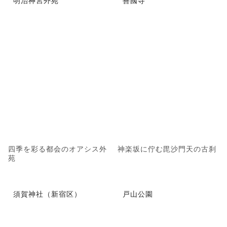
四季を彩る都会のオアシス外
神楽坂に佇む毘沙門天の古刹
苑
須賀神社（新宿区）
戸山公園