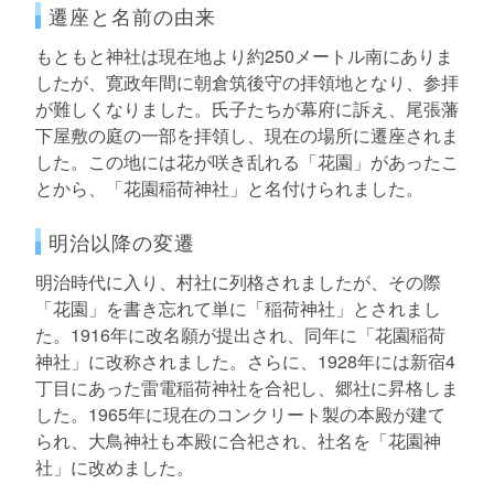
遷座と名前の由来
もともと神社は現在地より約250メートル南にありま
したが、寛政年間に朝倉筑後守の拝領地となり、参拝
が難しくなりました。氏子たちが幕府に訴え、尾張藩
下屋敷の庭の一部を拝領し、現在の場所に遷座されま
した。この地には花が咲き乱れる「花園」があったこ
とから、「花園稲荷神社」と名付けられました。
明治以降の変遷
明治時代に入り、村社に列格されましたが、その際
「花園」を書き忘れて単に「稲荷神社」とされまし
た。1916年に改名願が提出され、同年に「花園稲荷
神社」に改称されました。さらに、1928年には新宿4
丁目にあった雷電稲荷神社を合祀し、郷社に昇格しま
した。1965年に現在のコンクリート製の本殿が建て
られ、大鳥神社も本殿に合祀され、社名を「花園神
社」に改めました。