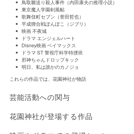
鳥取雛送り殺人事件（内田康夫の推理小説）
東京魔人学園剣風帖
歌舞伎町セブン（誉田哲也）
平成狸合戦ぽんぽこ（ジブリ）
映画 不夜城
ドラマ エンジェルハート
Disney映画 ベイマックス
ドラマ ST 警視庁科学特捜班
邪神ちゃんドロップキック
明日、私は誰かのカノジョ
これらの作品では、花園神社が物語
芸能活動への関与
花園神社が登場する作品