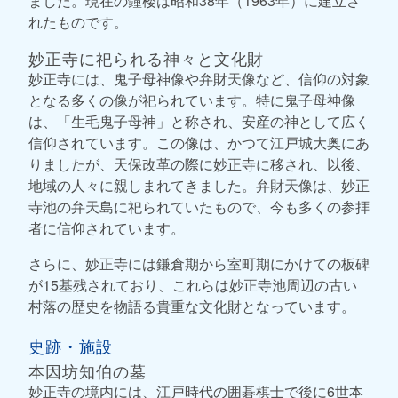
ました。現在の鐘楼は昭和38年（1963年）に建立さ
れたものです。
妙正寺に祀られる神々と文化財
妙正寺には、鬼子母神像や弁財天像など、信仰の対象
となる多くの像が祀られています。特に鬼子母神像
は、「生毛鬼子母神」と称され、安産の神として広く
信仰されています。この像は、かつて江戸城大奥にあ
りましたが、天保改革の際に妙正寺に移され、以後、
地域の人々に親しまれてきました。弁財天像は、妙正
寺池の弁天島に祀られていたもので、今も多くの参拝
者に信仰されています。
さらに、妙正寺には鎌倉期から室町期にかけての板碑
が15基残されており、これらは妙正寺池周辺の古い
村落の歴史を物語る貴重な文化財となっています。
史跡・施設
本因坊知伯の墓
妙正寺の境内には、江戸時代の囲碁棋士で後に6世本