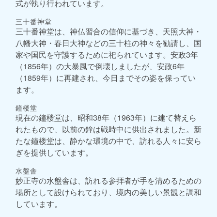
式が執り行われています。
三十番神堂
三十番神堂は、神仏習合の信仰に基づき、天照大神・
八幡大神・春日大神などの三十柱の神々を勧請し、国
家や国民を守護するために祀られています。安政3年
（1856年）の大暴風で倒壊しましたが、安政6年
（1859年）に再建され、今日までその姿を保ってい
ます。
鐘楼堂
現在の鐘楼堂は、昭和38年（1963年）に建て替えら
れたもので、以前の鐘は戦時中に供出されました。新
たな鐘楼堂は、静かな環境の中で、訪れる人々に安ら
ぎを提供しています。
水盤舎
妙正寺の水盤舎は、訪れる参拝者が手を清めるための
場所として設けられており、境内の美しい景観と調和
しています。