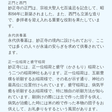
正門と西門
妙正寺の正門は、宗祖大聖人七百遠忌を記念して、昭
和56年に新築されました。また、西門も立派な造り
で、参拝者を迎え入れる重要な役割を果たしていま
す。
永代供養墓
永代供養墓は、妙正寺の境内に設けられており、ここ
では多くの人々が永遠の安らぎを求めて供養されてい
ます。
正一位稲荷と瘡守稲荷
妙正寺には、正一位稲荷と瘡守（かさもり）稲荷とい
う二つの稲荷神社もあります。正一位稲荷は、五穀豊
穣を祈願するお稲荷様で、その名が示す通り、神社の
最高位に位置付けられています。瘡守稲荷は、病気平
癒を祈願するお稲荷様で、特に独自の祈願方法が知ら
れています。願掛けの際には土で作った団子を供え、
病気が治癒した時には米の粉で作った本物の団子をお
供えして、お礼参りをするという風習があります。