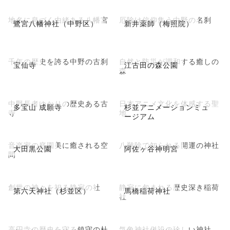
地名に息づく由緒ある八幡宮
厄除け信仰集う中野の名刹
鷺宮八幡神社（中野区）
新井薬師（梅照院）
千年の歴史を誇る中野の古刹
自然と防災が調和する癒しの
宝仙寺
江古田の森公園
森
中野長者ゆかりの歴史ある古
日本アニメ文化を体感する聖
多宝山 成願寺
杉並アニメーションミュ
寺
地
ージアム
音楽家の庭園美に癒される空
八難除で知られる開運の神社
大田黒公園
阿佐ヶ谷神明宮
間
創世の神々を祀る静寂の社
静寂に包まれる歴史深き稲荷
第六天神社（杉並区）
馬橋稲荷神社
社
高円寺の歴史を守る鎮守の杜
気象神社併設の珍しい神社