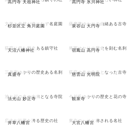
高円寺 天祖神社
高円寺 氷川神社
文学と自然が織りなす名庭園
薩摩藩ゆかりの由緒ある古寺
杉並区立 角川庭園
泉谷山 大円寺
荻窪に佇む歴史ある鎮守社
将軍ゆかりの歴史を刻む名刹
天沼八幡神社
宿鳳山 高円寺
三井家ゆかりの歴史ある名刹
荻窪の名の由来となった古寺
真盛寺
慈雲山 光明院
池と川の名の由来となる寺院
今川氏ゆかりの歴史と花の寺
法光山 妙正寺
観泉寺
広大な社叢を誇る歴史の社
東京のへそと称される名社
井草八幡宮
大宮八幡宮