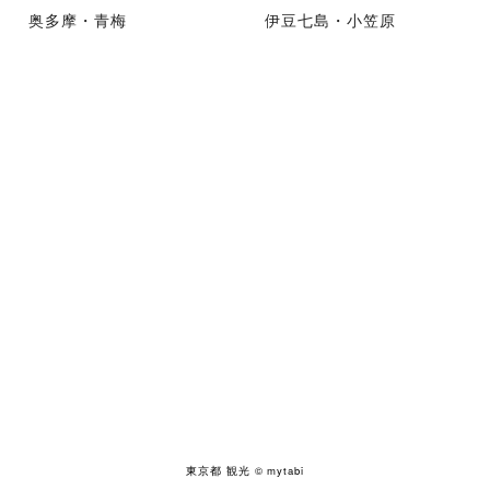
奥多摩・青梅
伊豆七島・小笠原
東京都 観光
© mytabi