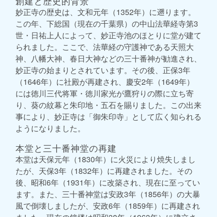
創建と歴史的背景
妙正寺の歴史は、文和元年（1352年）に遡ります。
この年、下総国（現在の千葉県）の中山法華経寺第3
世・日祐上人によって、妙正寺池のほとりに堂が建て
られました。ここで、法華経の守護神である天照大
神、八幡大神、春日大神などの三十番神が勧進され、
妙正寺の始まりとされています。その後、正保3年
（1646年）に社殿が再建され、慶安2年（1649年）
には徳川三代将軍・徳川家光が鷹狩りの際に立ち寄
り、葵の紋幕と朱印地・五石を賜りました。この出来
事により、妙正寺は「御朱印寺」として広く知られる
ようになりました。
本堂と三十番神堂の再建
本堂は天保元年（1830年）に火災により焼失しまし
たが、天保3年（1832年）に再建されました。その
後、昭和6年（1931年）に改築され、現在に至ってい
ます。また、三十番神堂は安政3年（1856年）の大暴
風で倒壊しましたが、安政6年（1859年）に再建され