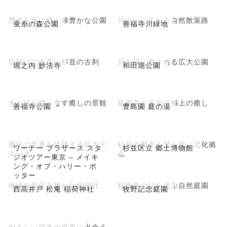
歴史を受け継ぐ緑豊かな公園
川沿いに広がる自然散策路
蚕糸の森公園
善福寺川緑地
厄除けで名高い杉並の古刹
川と緑に癒される広大公園
堀之内 妙法寺
和田堀公園
水と緑が織りなす癒しの景観
庭園美と温泉で極上の癒し
善福寺公園
豊島園 庭の湯
魔法の世界を体験する巨大ス
杉並の歴史を深く学ぶ文化拠
ワーナー ブラザース スタ
杉並区立 郷土博物館
タジオ
点
ジオツアー東京 – メイキ
ング・オブ・ハリー・ポ
ッター
地域を見守る静かな鎮守社
植物学の父を偲ぶ自然庭園
西高井戸 松庵 稲荷神社
牧野記念庭園
やさしい絵本の世界に出会う