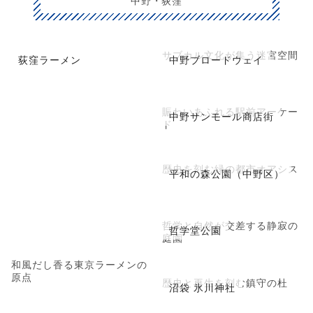
サブカル文化が集う迷宮空間
荻窪ラーメン
中野ブロードウェイ
賑わいあふれる駅前アーケー
中野サンモール商店街
ド
歴史を刻む緑の都市オアシス
平和の森公園（中野区）
哲学と自然が交差する静寂の
哲学堂公園
庭園
和風だし香る東京ラーメンの
原点
歴史と再生を刻む鎮守の杜
沼袋 氷川神社