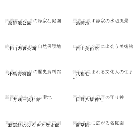
四季映す名勝の静寂な庭園
歴史を映す静寂の水辺風景
薬師池公園
薬師池
静寂に包まれる自然保護地
ロダンと名画に出会う美術館
小山内裏公園
西山美術館
新選組ゆかりの歴史資料館
静寂に包まれる文化人の住ま
小島資料館
武相荘
い
新選組魂を感じる聖地
歴史息づく日野の守り神
土方歳三資料館
日野八坂神社
幕末の鼓動伝える歴史空間
梅香る丘に広がる名庭園
新選組のふるさと歴史館
百草園