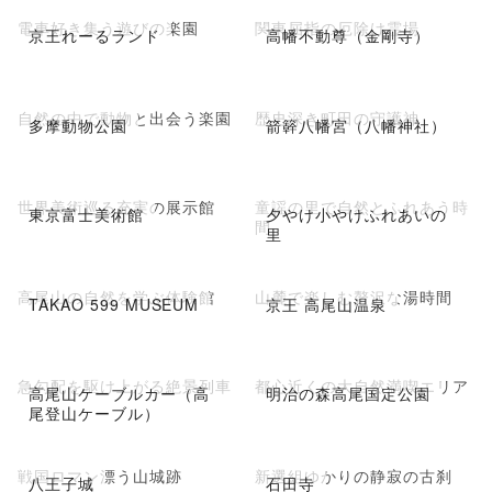
電車好き集う遊びの楽園
関東屈指の厄除け霊場
京王れーるランド
高幡不動尊（金剛寺）
自然の中で動物と出会う楽園
歴史深き町田の守護神
多摩動物公園
箭簳八幡宮（八幡神社）
世界美術巡る充実の展示館
童謡の里で自然とふれあう時
東京富士美術館
夕やけ小やけふれあいの
間
里
高尾山の自然を学ぶ体験館
山麓で楽しむ贅沢な湯時間
TAKAO 599 MUSEUM
京王 高尾山温泉
急勾配を駆け上がる絶景列車
都心近くの大自然満喫エリア
高尾山ケーブルカー（高
明治の森高尾国定公園
尾登山ケーブル）
戦国ロマン漂う山城跡
新選組ゆかりの静寂の古刹
八王子城
石田寺