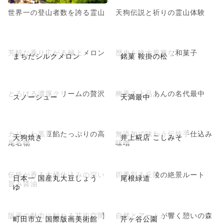
世界一の登山者数を誇る霊山
天狗伝説と祈りの霊山体験
芳醇な香り広がる極上メロン
歴史を映す風雅な和菓子
まちだシルクメロン
銘菓 鞍掛の松
とろける濃厚クリームの贅沢
梅香る上品あんの名代最中
スノーシュー
天満最中
カリふわ黒豆餡たっぷりの高
無添加で味わう伝統手仕込み
天狗焼き
井上糀店 こしみそ
尾名物
味噌
伝統が香る木桶仕込みの深い
四季彩る丘陵の絶景ルート
日本一 国産丸大豆しょう
尾根緑道
旨み醤油
ゆ
版画の魅力に触れる芸術空間
自然とアートが響く憩いの森
町田市立 国際版画美術館
芹ヶ谷公園