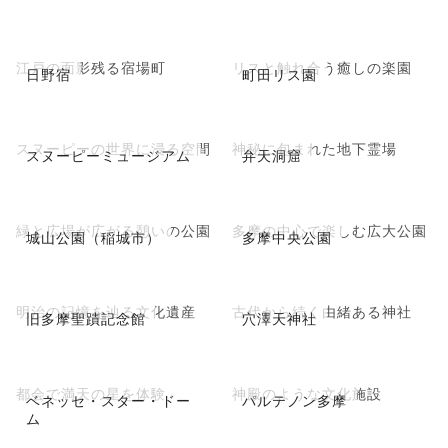
江戸の面影残る宿場町
リスと触れ合う癒しの楽園
日野宿
町田リス園
スヌーピーの世界に浸る空間
神秘に包まれた地下霊場
スヌーピーミュージアム
弁天洞窟
緑と広場が広がる憩いの公園
多摩の中心で楽しむ広大公園
城山公園（稲城市）
多摩中央公園
明治の記憶を辿る文化遺産
古代から続く由緒ある神社
旧多摩聖蹟記念館
穴澤天神社
都会で満天の星を体験
神殿のような文化施設
ベネッセ・スター・ドー
パルテノン多摩
ム