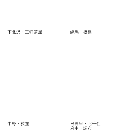
下北沢・三軒茶屋
練馬・板橋
中野・荻窪
日暮里・北千住
府中・調布