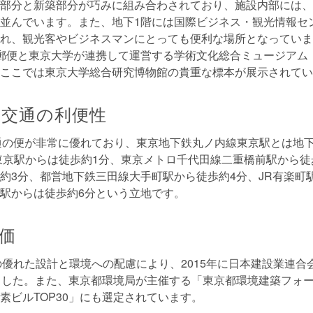
部分と新築部分が巧みに組み合わされており、施設内部には、
並んでいます。また、地下1階には国際ビジネス・観光情報セ
れ、観光客やビジネスマンにとっても便利な場所となっていま
郵便と東京大学が連携して運営する学術文化総合ミュージアム
ここでは東京大学総合研究博物館の貴重な標本が展示されてい
交通の利便性
通の便が非常に優れており、東京地下鉄丸ノ内線東京駅とは地
東京駅からは徒歩約1分、東京メトロ千代田線二重橋前駅から徒
約3分、都営地下鉄三田線大手町駅から徒歩約4分、JR有楽町
駅からは徒歩約6分という立地です。
価
の優れた設計と環境への配慮により、2015年に日本建設業連合
ました。また、東京都環境局が主催する「東京都環境建築フォ
素ビルTOP30」にも選定されています。