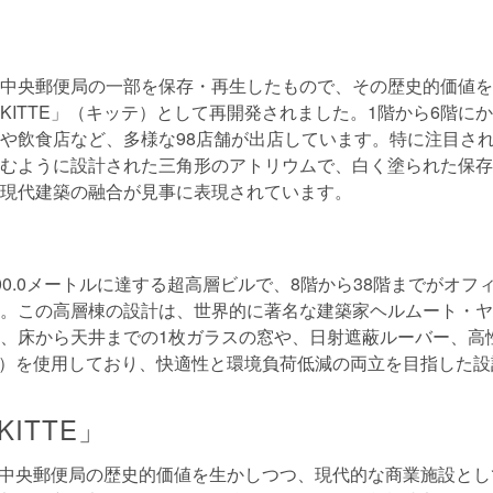
中央郵便局の一部を保存・再生したもので、その歴史的価値を
KITTE」（キッテ）として再開発されました。1階から6階に
や飲食店など、多様な98店舗が出店しています。特に注目さ
むように設計された三角形のアトリウムで、白く塗られた保存
現代建築の融合が見事に表現されています。
00.0メートルに達する超高層ビルで、8階から38階までがオフ
。この高層棟の設計は、世界的に著名な建築家ヘルムート・ヤ
、床から天井までの1枚ガラスの窓や、日射遮蔽ルーバー、高
ラス）を使用しており、快適性と環境負荷低減の両立を目指した
ITTE」
東京中央郵便局の歴史的価値を生かしつつ、現代的な商業施設と