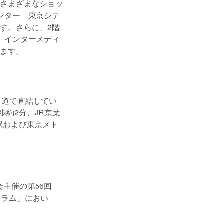
さまざまなショッ
ンター「東京シテ
す。さらに、2階
「インターメディ
ます。
下道で直結してい
歩約2分、JR京葉
駅および東京メト
会主催の第56回
ーラム」におい