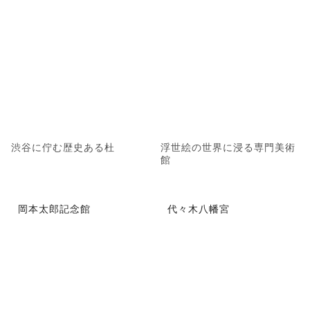
渋谷に佇む歴史ある杜
浮世絵の世界に浸る専門美術
館
岡本太郎記念館
代々木八幡宮