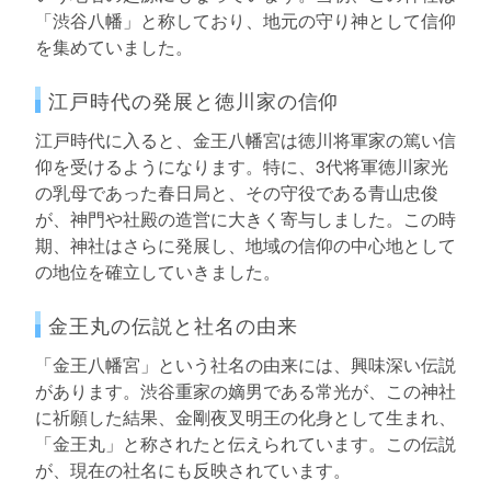
「渋谷八幡」と称しており、地元の守り神として信仰
を集めていました。
江戸時代の発展と徳川家の信仰
江戸時代に入ると、金王八幡宮は徳川将軍家の篤い信
仰を受けるようになります。特に、3代将軍徳川家光
の乳母であった春日局と、その守役である青山忠俊
が、神門や社殿の造営に大きく寄与しました。この時
期、神社はさらに発展し、地域の信仰の中心地として
の地位を確立していきました。
金王丸の伝説と社名の由来
「金王八幡宮」という社名の由来には、興味深い伝説
があります。渋谷重家の嫡男である常光が、この神社
に祈願した結果、金剛夜叉明王の化身として生まれ、
「金王丸」と称されたと伝えられています。この伝説
が、現在の社名にも反映されています。