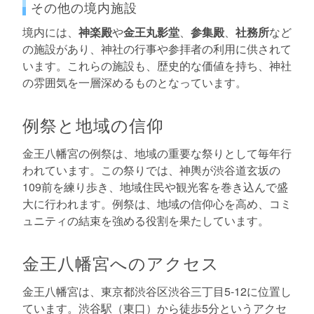
その他の境内施設
境内には、
神楽殿
や
金王丸影堂
、
参集殿
、
社務所
など
の施設があり、神社の行事や参拝者の利用に供されて
います。これらの施設も、歴史的な価値を持ち、神社
の雰囲気を一層深めるものとなっています。
例祭と地域の信仰
金王八幡宮の例祭は、地域の重要な祭りとして毎年行
われています。この祭りでは、神輿が渋谷道玄坂の
109前を練り歩き、地域住民や観光客を巻き込んで盛
大に行われます。例祭は、地域の信仰心を高め、コミ
ュニティの結束を強める役割を果たしています。
金王八幡宮へのアクセス
金王八幡宮は、東京都渋谷区渋谷三丁目5-12に位置し
ています。渋谷駅（東口）から徒歩5分というアクセ