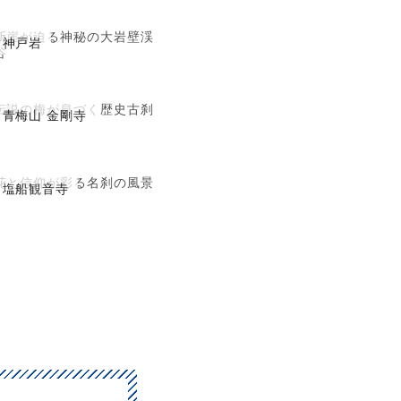
断崖が迫る神秘の大岩壁渓
神戸岩
谷
伝説の梅が息づく歴史古刹
青梅山 金剛寺
花と信仰が彩る名刹の風景
塩船観音寺