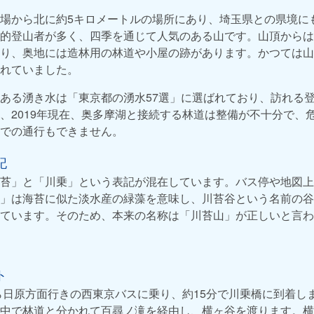
場から北に約5キロメートルの場所にあり、埼玉県との県境に
的登山者が多く、四季を通じて人気のある山です。山頂からは
り、奥地には造林用の林道や小屋の跡があります。かつては山
れていました。
ある湧き水は「東京都の湧水57選」に選ばれており、訪れる
、2019年現在、奥多摩湖と接続する林道は整備が不十分で、
での通行もできません。
記
苔」と「川乗」という表記が混在しています。バス停や地図上
」は海苔に似た淡水産の緑藻を意味し、川苔谷という名前の谷
ています。そのため、本来の名称は「川苔山」が正しいと言わ
ト
ら日原方面行きの西東京バスに乗り、約15分で川乗橋に到着し
中で林道と分かれて百尋ノ滝を経由し、横ヶ谷を渡ります。横