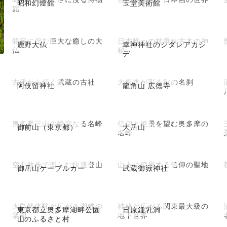
昭和幻燈館
玉堂美術館
館
静寂に佇む巨大な癒しの大
日本唯一の枝垂れ古木の神
鹿野大仏
幸神神社のシダレアカシ
仏
秘
デ
古代から続く武蔵の古社
大銀杏が彩る秋の名刹
阿伎留神社
龍角山 広徳寺
奥多摩三山の静寂なる名峰
信仰と絶景を望む奥多摩の
御前山（東京都）
大岳山
名峰
空中散歩で楽しむ快適登山
山上に鎮座する信仰の聖地
御岳山ケーブルカー
武蔵御嶽神社
大自然体験が広がる湖畔の
神秘が広がる関東最大級の
東京都立奥多摩湖畔公園
日原鍾乳洞
楽園
地下世界
山のふるさと村