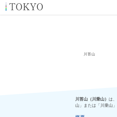
川苔山
川苔山（川乗山）
は、
山」または「川乗山」
概要