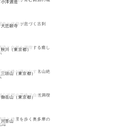
小澤酒造
歴史と信仰が息づく古刹
大悲願寺
清流と自然を満喫する癒し
秋川（東京都）
川
三つの峰が織りなす名山絶
三頭山（東京都）
景
都心近郊の霊峰で自然満喫
御岳山（東京都）
清流と絶景を歩く奥多摩の
川苔山
名峰