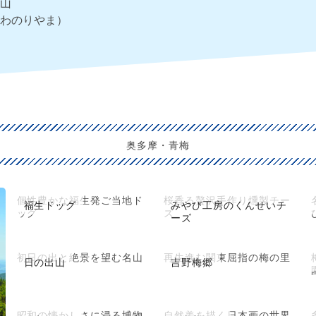
山
わのりやま）
奥多摩・青梅
個性豊かな福生発ご当地ド
桜香る贅沢手作り燻製チー
福生ドッグ
みやび工房のくんせいチ
ッグ
ズ
ーズ
初日の出と絶景を望む名山
再生進む関東屈指の梅の里
日の出山
吉野梅郷
昭和の懐かしさに浸る博物
自然美を描く日本画の世界