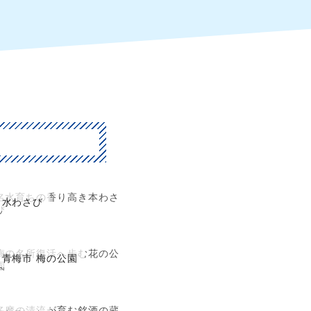
名水育ちの香り高き本わさ
水わさび
び
梅の名所復活へ歩む花の公
青梅市 梅の公園
園
多摩の清流が育む銘酒の蔵