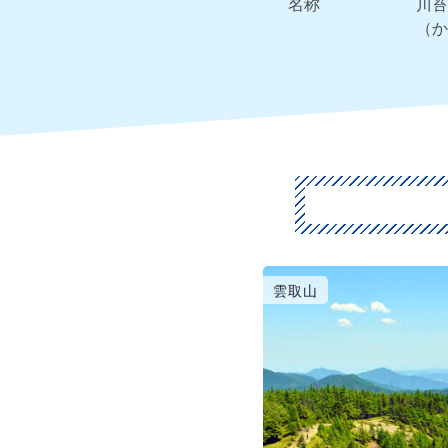
名称
川苔
（か
雲取山