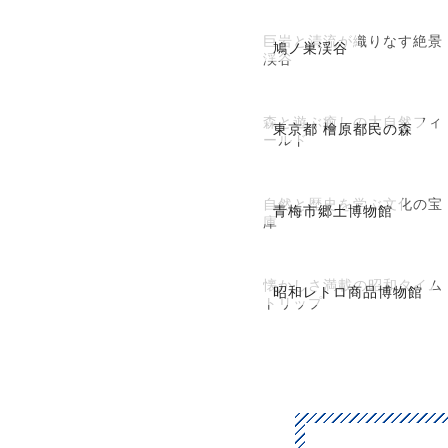
巨岩と清流が織りなす絶景
鳩ノ巣渓谷
渓谷
森と遊ぶ癒しの大自然フィ
東京都 檜原都民の森
ールド
自然と歴史を学ぶ文化の宝
青梅市郷土博物館
庫
懐かしさ満載の昭和タイム
昭和レトロ商品博物館
トリップ