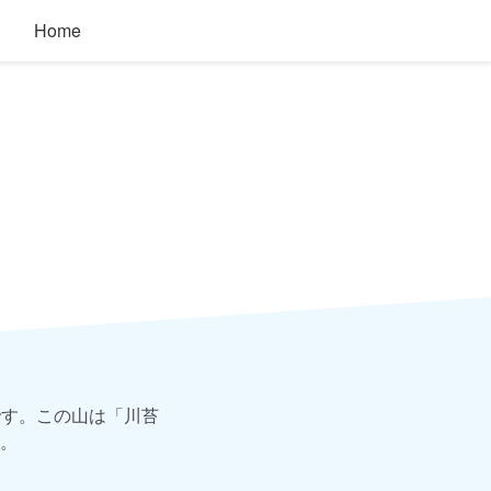
Home
です。この山は「川苔
。