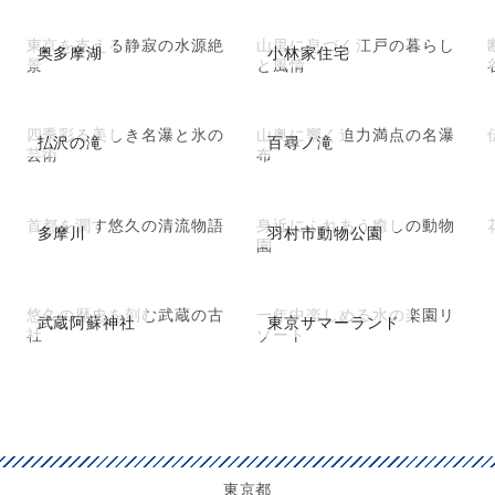
東京を支える静寂の水源絶
山里に息づく江戸の暮らし
奥多摩湖
小林家住宅
景
と風情
四季彩る美しき名瀑と氷の
山奥に響く迫力満点の名瀑
払沢の滝
百尋ノ滝
芸術
布
首都を潤す悠久の清流物語
身近にふれあう癒しの動物
多摩川
羽村市動物公園
園
悠久の歴史を刻む武蔵の古
一年中楽しめる水の楽園リ
武蔵阿蘇神社
東京サマーランド
社
ゾート
東京都