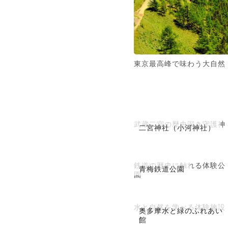
東京最高峰で味わう大自然
武蔵二宮の歴史深き守護神
二宮神社（小河神社）
鉄道の歴史に触れる体験公
青梅鉄道公園
園
水と自然を学べる体験施設
奥多摩水と緑のふれあい
館