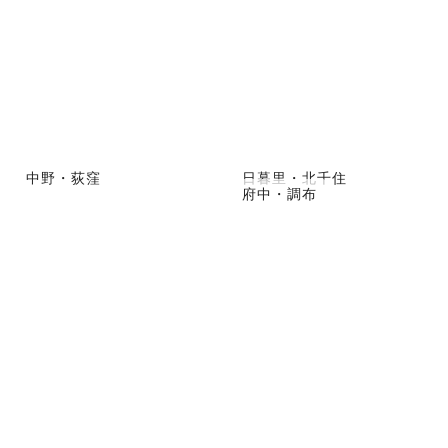
中野・荻窪
日暮里・北千住
府中・調布