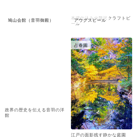
本場仕込みの贅沢クラフトビ
鳩山会館（音羽御殿）
アウグスビール
ール
占春園
政界の歴史を伝える音羽の洋
館
江戸の面影残す静かな庭園