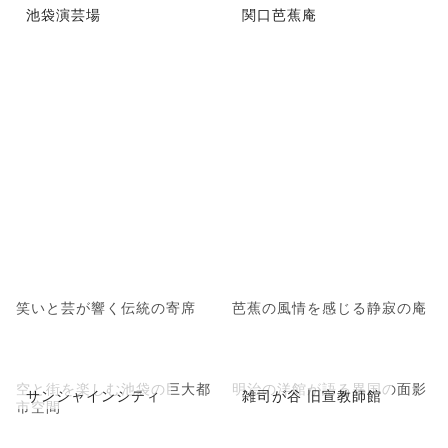
池袋演芸場
関口芭蕉庵
笑いと芸が響く伝統の寄席
芭蕉の風情を感じる静寂の庵
空と街を楽しむ池袋の巨大都
明治の洋館が語る異国の面影
サンシャインシティ
雑司が谷 旧宣教師館
市空間