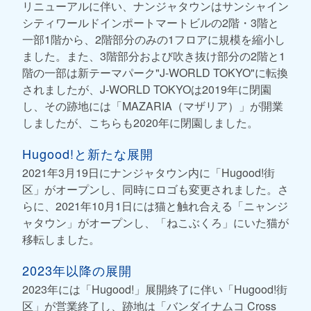
リニューアルに伴い、ナンジャタウンはサンシャイン
シティワールドインポートマートビルの2階・3階と
一部1階から、2階部分のみの1フロアに規模を縮小し
ました。また、3階部分および吹き抜け部分の2階と1
階の一部は新テーマパーク"J-WORLD TOKYO"に転換
されましたが、J-WORLD TOKYOは2019年に閉園
し、その跡地には「MAZARIA（マザリア）」が開業
しましたが、こちらも2020年に閉園しました。
Hugood!と新たな展開
2021年3月19日にナンジャタウン内に「Hugood!街
区」がオープンし、同時にロゴも変更されました。さ
らに、2021年10月1日には猫と触れ合える「ニャンジ
ャタウン」がオープンし、「ねこぶくろ」にいた猫が
移転しました。
2023年以降の展開
2023年には「Hugood!」展開終了に伴い「Hugood!街
区」が営業終了し、跡地は「バンダイナムコ Cross