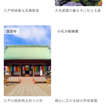
江戸情緒薫る名園散策
大名庭園の趣を今に伝える庭
護国寺
小石川植物園
江戸の面影残る祈りの寺
都心に広がる緑の学術庭園