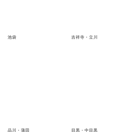
池袋
吉祥寺・立川
品川・蒲田
目黒・中目黒