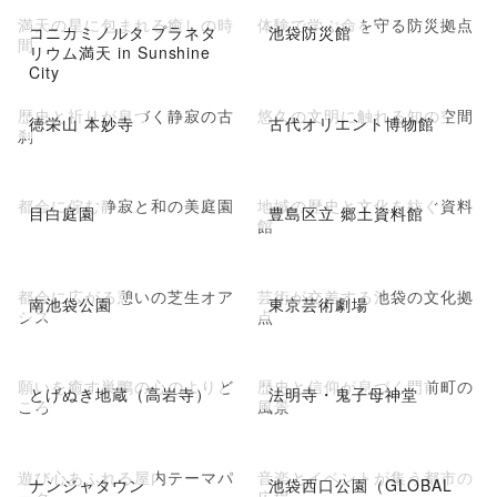
満天の星に包まれる癒しの時
体験で学ぶ命を守る防災拠点
コニカミノルタ プラネタ
池袋防災館
間
リウム満天 in Sunshine
City
歴史と祈りが息づく静寂の古
悠久の文明に触れる知の空間
徳栄山 本妙寺
古代オリエント博物館
刹
都会に佇む静寂と和の美庭園
地域の歴史と文化を紡ぐ資料
目白庭園
豊島区立 郷土資料館
館
都会に広がる憩いの芝生オア
芸術が交差する池袋の文化拠
南池袋公園
東京芸術劇場
シス
点
願いを癒す巣鴨の心のよりど
歴史と信仰が息づく門前町の
とげぬき地蔵（高岩寺）
法明寺・鬼子母神堂
ころ
風景
遊び心あふれる屋内テーマパ
音楽とイベントが集う都市の
ナンジャタウン
池袋西口公園（GLOBAL
ーク
広場