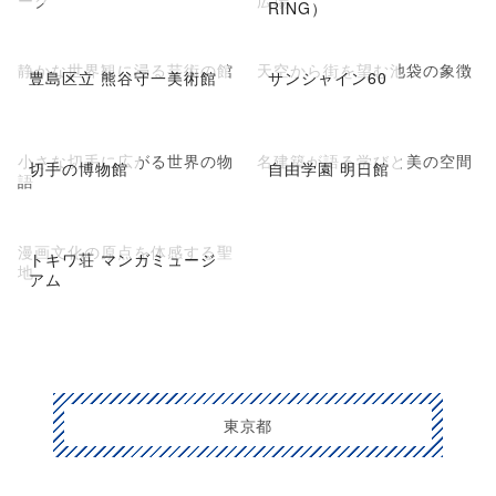
RING）
静かな世界観に浸る芸術の館
天空から街を望む池袋の象徴
豊島区立 熊谷守一美術館
サンシャイン60
小さな切手に広がる世界の物
名建築が語る学びと美の空間
切手の博物館
自由学園 明日館
語
漫画文化の原点を体感する聖
トキワ荘 マンガミュージ
地
アム
東京都