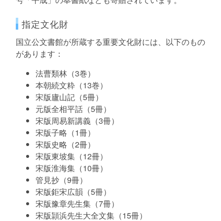
指定文化財
国立公文書館が所蔵する重要文化財には、以下のもの
があります：
法曹類林（3巻）
本朝続文粋（13巻）
宋版廬山記（5冊）
元版全相平話（5冊）
宋版周易新講義（3冊）
宋版子略（1冊）
宋版史略（2冊）
宋版東坡集（12冊）
宋版淮海集（10冊）
管見抄（9冊）
宋版鉅宋広韻（5冊）
宋版豫章先生集（7冊）
宋版頴浜先生大全文集（15冊）