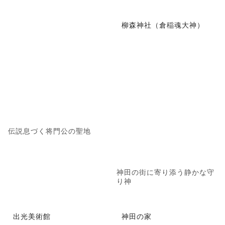
柳森神社（倉稲魂大神）
伝説息づく将門公の聖地
神田の街に寄り添う静かな守
り神
出光美術館
神田の家