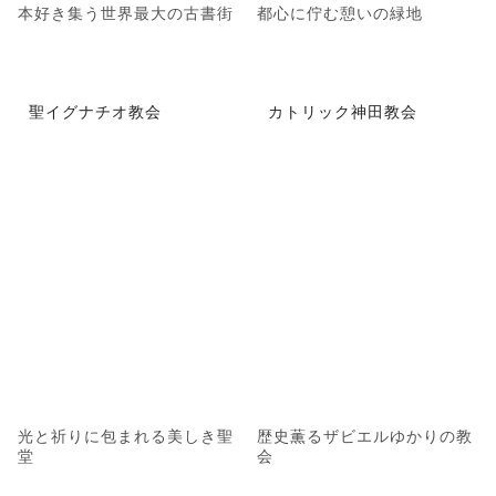
本好き集う世界最大の古書街
都心に佇む憩いの緑地
聖イグナチオ教会
カトリック神田教会
光と祈りに包まれる美しき聖
歴史薫るザビエルゆかりの教
堂
会