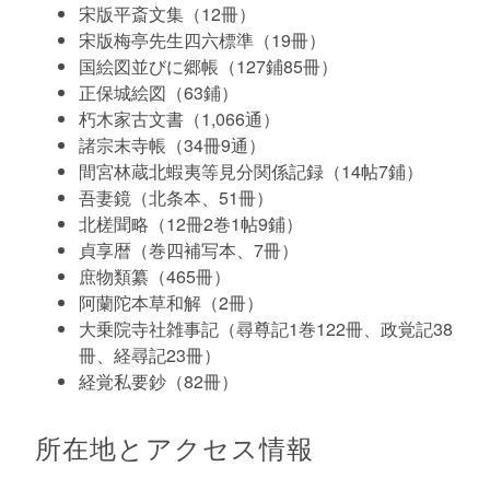
宋版平斎文集（12冊）
宋版梅亭先生四六標準（19冊）
国絵図並びに郷帳（127鋪85冊）
正保城絵図（63鋪）
朽木家古文書（1,066通）
諸宗末寺帳（34冊9通）
間宮林蔵北蝦夷等見分関係記録（14帖7鋪）
吾妻鏡（北条本、51冊）
北槎聞略（12冊2巻1帖9鋪）
貞享暦（巻四補写本、7冊）
庶物類纂（465冊）
阿蘭陀本草和解（2冊）
大乗院寺社雑事記（尋尊記1巻122冊、政覚記38
冊、経尋記23冊）
経覚私要鈔（82冊）
所在地とアクセス情報