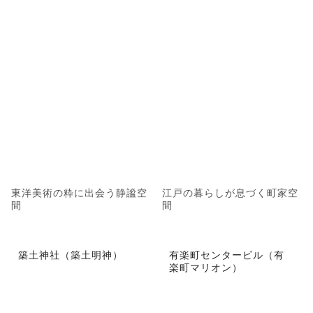
東洋美術の粋に出会う静謐空
江戸の暮らしが息づく町家空
間
間
築土神社（築土明神）
有楽町センタービル（有
楽町マリオン）