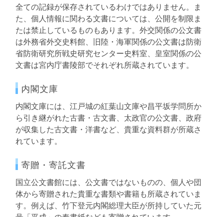
全ての記録が保存されているわけではありません。ま
た、個人情報に関わる文書については、公開を制限ま
たは禁止しているものもあります。外交関係の公文書
は外務省外交史料館、旧陸・海軍関係の公文書は防衛
省防衛研究所戦史研究センター史料室、皇室関係の公
文書は宮内庁書陵部でそれぞれ所蔵されています。
内閣文庫
内閣文庫には、江戸城の紅葉山文庫や昌平坂学問所か
ら引き継がれた古書・古文書、太政官の公文書、政府
が収集した古文書・洋書など、貴重な資料群が所蔵さ
れています。
寄贈・寄託文書
国立公文書館には、公文書ではないものの、個人や団
体から寄贈された貴重な書類や書籍も所蔵されていま
す。例えば、竹下登元内閣総理大臣が所持していた元
号「平成」の奉書紙なども寄贈されています。