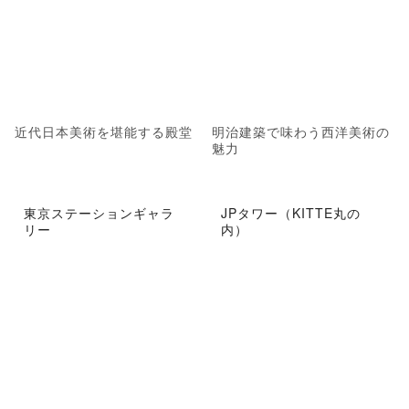
近代日本美術を堪能する殿堂
明治建築で味わう西洋美術の
魅力
東京ステーションギャラ
JPタワー（KITTE丸の
リー
内）