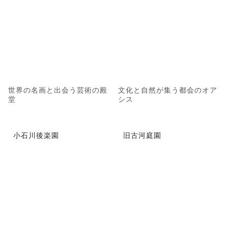
世界の名画と出会う芸術の殿
文化と自然が集う都会のオア
堂
シス
小石川後楽園
旧古河庭園