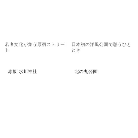
若者文化が集う原宿ストリー
日本初の洋風公園で憩うひと
ト
とき
赤坂 氷川神社
北の丸公園