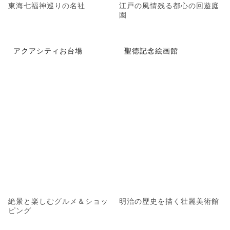
東海七福神巡りの名社
江戸の風情残る都心の回遊庭
園
アクアシティお台場
聖徳記念絵画館
絶景と楽しむグルメ＆ショッ
明治の歴史を描く壮麗美術館
ピング