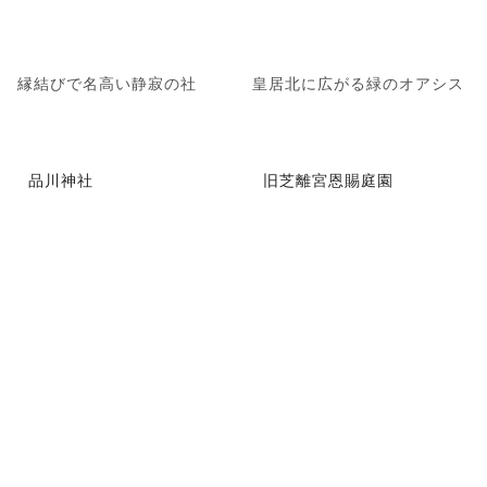
縁結びで名高い静寂の社
皇居北に広がる緑のオアシス
品川神社
旧芝離宮恩賜庭園