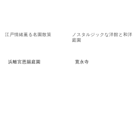
江戸情緒薫る名園散策
ノスタルジックな洋館と和洋
庭園
浜離宮恩賜庭園
寛永寺