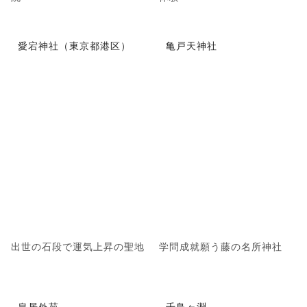
愛宕神社（東京都港区）
亀戸天神社
出世の石段で運気上昇の聖地
学問成就願う藤の名所神社
皇居外苑
千鳥ヶ淵