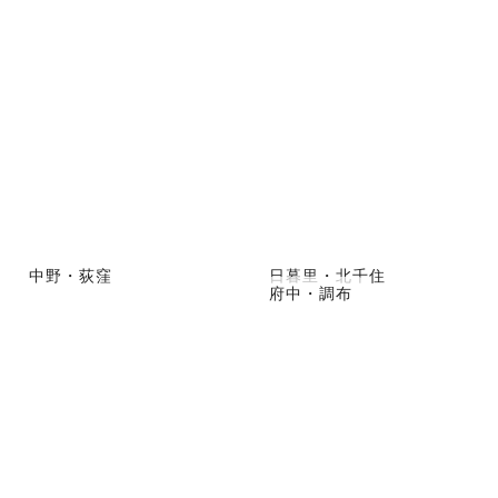
中野・荻窪
日暮里・北千住
府中・調布