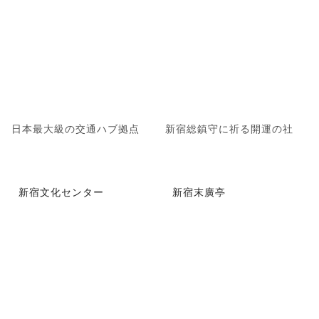
日本最大級の交通ハブ拠点
新宿総鎮守に祈る開運の社
新宿文化センター
新宿末廣亭