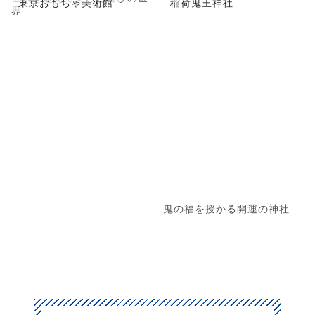
東京おもちゃ美術館
稲荷鬼王神社
界
鬼の福を授かる開運の神社