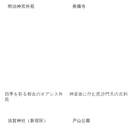
明治神宮外苑
善國寺
四季を彩る都会のオアシス外
神楽坂に佇む毘沙門天の古刹
苑
須賀神社（新宿区）
戸山公園