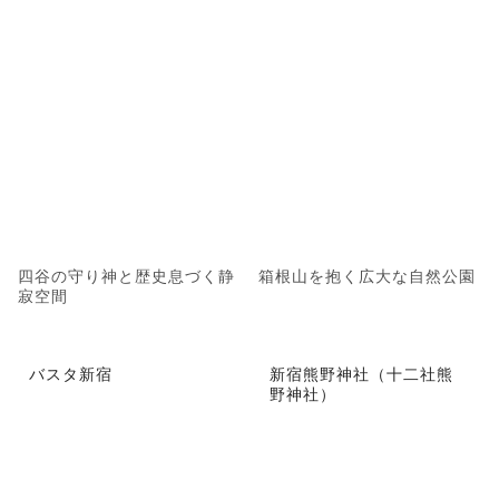
四谷の守り神と歴史息づく静
箱根山を抱く広大な自然公園
寂空間
バスタ新宿
新宿熊野神社（十二社熊
野神社）