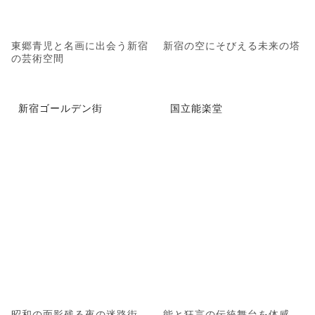
東郷青児と名画に出会う新宿
新宿の空にそびえる未来の塔
の芸術空間
新宿ゴールデン街
国立能楽堂
昭和の面影残る夜の迷路街
能と狂言の伝統舞台を体感