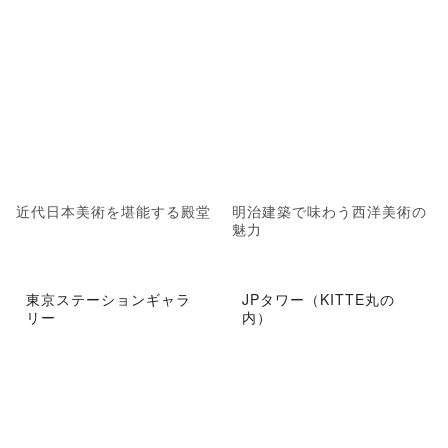
近代日本美術を堪能する殿堂
明治建築で味わう西洋美術の
魅力
東京ステーションギャラ
JPタワー（KITTE丸の
リー
内）