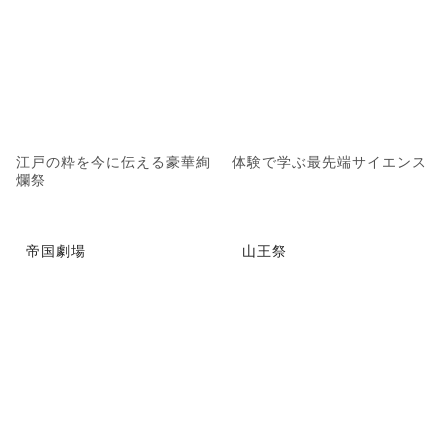
江戸の粋を今に伝える豪華絢
体験で学ぶ最先端サイエンス
爛祭
帝国劇場
山王祭