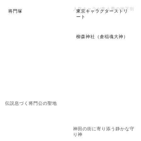
人気キャラが集う夢の地下街
将門塚
東京キャラクターストリ
ート
柳森神社（倉稲魂大神）
伝説息づく将門公の聖地
神田の街に寄り添う静かな守
り神