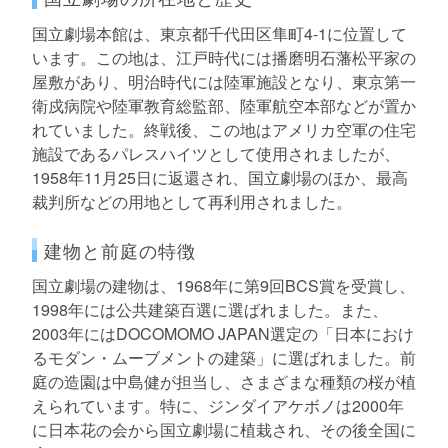
国立劇場本館は、東京都千代田区隼町4-1に位置して
います。この地は、江戸時代には播磨明石藩松平家の
屋敷があり、明治時代には陸軍施設となり、東京第一
衛戍病院や陸軍教育総監部、陸軍航空本部などが置か
れていました。終戦後、この地はアメリカ空軍の住宅
施設であるパレスハイツとして使用されましたが、
1958年11月25日に返還され、国立劇場のほか、最高
裁判所などの用地として再利用されました。
建物と前庭の特徴
国立劇場の建物は、1968年に第9回BCS賞を受賞し、
1998年には公共建築百選に選ばれました。また、
2003年にはDOCOMOMO JAPAN選定の「日本におけ
るモダン・ムーブメントの建築」に選ばれました。前
庭の造園は中島健が担当し、さまざまな種類の桜が植
えられています。特に、ジンダイアケボノは2000年
に日本花の会から国立劇場に植栽され、その後全国に