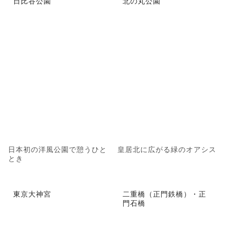
日比谷公園
北の丸公園
日本初の洋風公園で憩うひと
皇居北に広がる緑のオアシス
とき
東京大神宮
二重橋（正門鉄橋）・正
門石橋