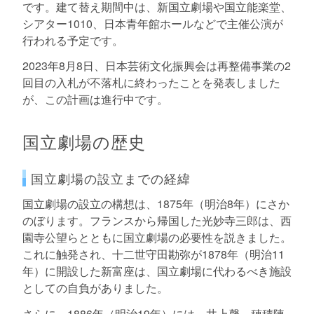
です。建て替え期間中は、新国立劇場や国立能楽堂、
シアター1010、日本青年館ホールなどで主催公演が
行われる予定です。
2023年8月8日、日本芸術文化振興会は再整備事業の2
回目の入札が不落札に終わったことを発表しました
が、この計画は進行中です。
国立劇場の歴史
国立劇場の設立までの経緯
国立劇場の設立の構想は、1875年（明治8年）にさか
のぼります。フランスから帰国した光妙寺三郎は、西
園寺公望らとともに国立劇場の必要性を説きました。
これに触発され、十二世守田勘弥が1878年（明治11
年）に開設した新富座は、国立劇場に代わるべき施設
としての自負がありました。
さらに、1886年（明治19年）には、井上馨、穂積陳