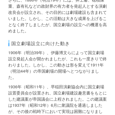
重、森有礼などの政財界の有力者を発起人とする演劇
改良会が設立され、その目的には劇場建設も含まれて
いました。しかし、この活動は大きな成果を上げるこ
となく終了しましたが、国立劇場の設立への機運を高
めました。
国立劇場設立に向けた動き
1906年（明治39年）、伊藤博文らによって国立劇場
設立発起人会が開かれましたが、これも一度きりで終
わりました。しかし、この動きは形を変えて1911年
（明治44年）の帝国劇場の開場へとつながりまし
た。
1936年（昭和11年）、早稲田演劇協会内に国立劇場
設置委員会が設置され、国立劇場建設趣意書をもとに
した建議案が帝国議会に上程されました。この建議案
は1937年（昭和12年）6月に衆議院を通過しました
が、その後の戦時下において実現は困難になりまし