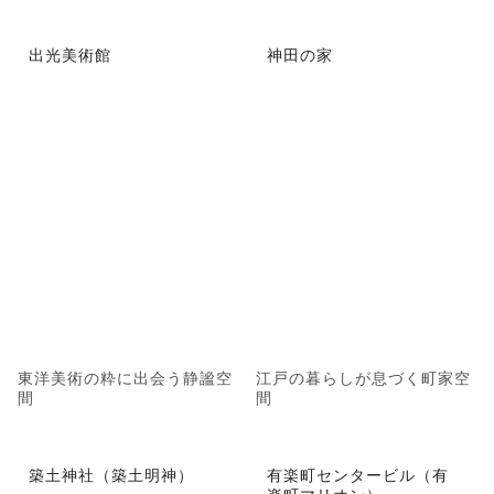
出光美術館
神田の家
東洋美術の粋に出会う静謐空
江戸の暮らしが息づく町家空
間
間
築土神社（築土明神）
有楽町センタービル（有