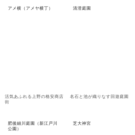
アメ横（アメヤ横丁）
清澄庭園
活気あふれる上野の格安商店
名石と池が織りなす回遊庭園
街
肥後細川庭園（新江戸川
芝大神宮
公園）