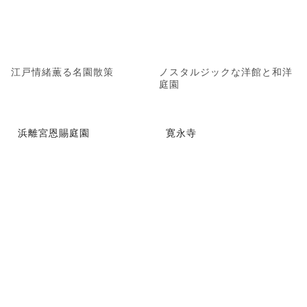
江戸情緒薫る名園散策
ノスタルジックな洋館と和洋
庭園
浜離宮恩賜庭園
寛永寺