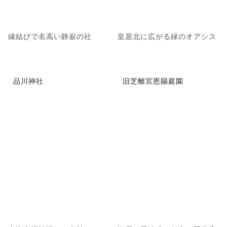
縁結びで名高い静寂の社
皇居北に広がる緑のオアシス
品川神社
旧芝離宮恩賜庭園