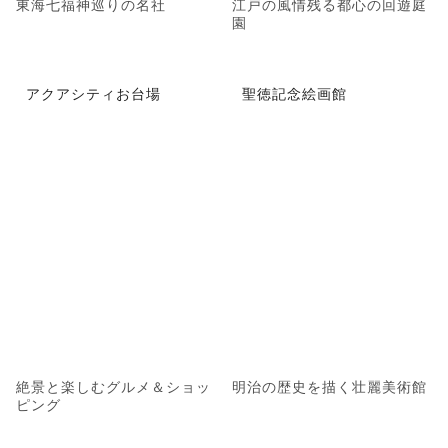
東海七福神巡りの名社
江戸の風情残る都心の回遊庭
園
アクアシティお台場
聖徳記念絵画館
絶景と楽しむグルメ＆ショッ
明治の歴史を描く壮麗美術館
ピング