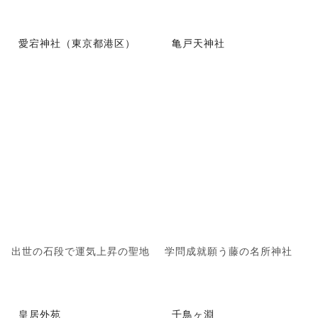
愛宕神社（東京都港区）
亀戸天神社
出世の石段で運気上昇の聖地
学問成就願う藤の名所神社
皇居外苑
千鳥ヶ淵