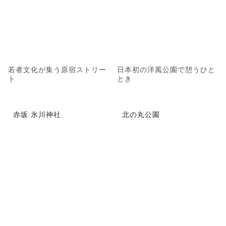
若者文化が集う原宿ストリー
日本初の洋風公園で憩うひと
ト
とき
赤坂 氷川神社
北の丸公園