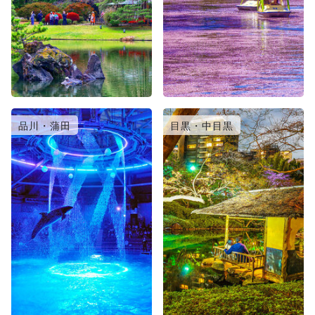
品川・蒲田
目黒・中目黒