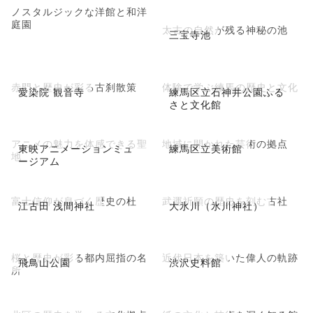
ノスタルジックな洋館と和洋
庭園
太古の自然が残る神秘の池
三宝寺池
赤門と歴史が彩る古刹散策
体験で学ぶ練馬の歴史と文化
愛染院 観音寺
練馬区立石神井公園ふる
さと文化館
アニメの魅力を体感できる聖
地域に開かれた芸術の拠点
東映アニメーションミュ
練馬区立美術館
地
ージアム
富士信仰が息づく歴史の杜
武運祈願の歴史を刻む古社
江古田 浅間神社
大氷川（氷川神社）
桜と歴史が彩る都内屈指の名
近代日本を築いた偉人の軌跡
飛鳥山公園
渋沢史料館
所