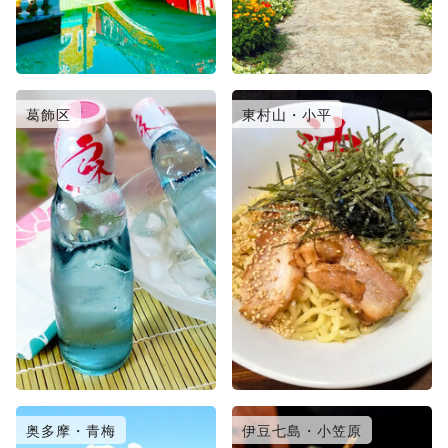
葛飾区
東村山・小平
奥多摩・青梅
伊豆七島・小笠原