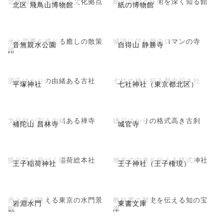
北区の歴史を学べる文化拠点
紙の文化と技術を深く知る館
北区 飛鳥山博物館
紙の博物館
水と四季を感じる癒しの散策
城跡に佇む歴史ロマンの寺
音無親水公園
自得山 静勝寺
路
源氏ゆかりの由緒ある古社
七柱の神を祀る歴史深き社
平塚神社
七社神社（東京都北区）
文化財が彩る由緒ある禅寺
徳川ゆかりの格式高き古刹
補陀山 昌林寺
城官寺
狐伝説が息づく稲荷総本社
地名の由来を伝える格式神社
王子稲荷神社
王子神社（王子権現）
赤と青が映える東京の水門景
教科書の歴史を伝える知の宝
岩淵水門
東書文庫
観
庫