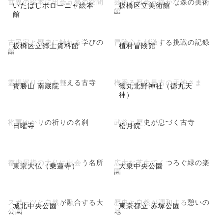
世界の絵本に出会う夢の空間
芸術と出会う静かな森の美術
いたばしボローニャ絵本
板橋区立美術館
館
館
古民家と歴史に触れる学びの
冒険心を刺激する挑戦の記録
板橋区立郷土資料館
植村冒険館
館
霊場巡りで心を整える古寺
梅香る歴史最古の天神さま
寳勝山 南蔵院
徳丸北野神社（徳丸天
神）
将軍ゆかりの祈りの名刹
武将と歴史が息づく古寺
日曜寺
松月院
都内屈指の大仏に出会う名所
広大な芝生でくつろぐ緑の楽
東京大仏（乗蓮寺）
大泉中央公園
園
スポーツと自然が融合する大
歴史と自然が調和する憩いの
城北中央公園
東京都立 赤塚公園
公園
地