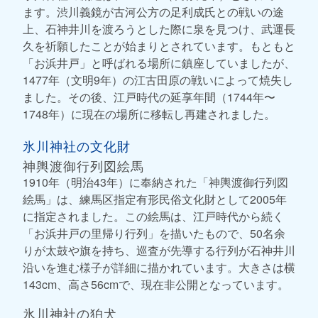
ます。渋川義鏡が古河公方の足利成氏との戦いの途
上、石神井川を渡ろうとした際に泉を見つけ、武運長
久を祈願したことが始まりとされています。もともと
「お浜井戸」と呼ばれる場所に鎮座していましたが、
1477年（文明9年）の江古田原の戦いによって焼失し
ました。その後、江戸時代の延享年間（1744年〜
1748年）に現在の場所に移転し再建されました。
氷川神社の文化財
神輿渡御行列図絵馬
1910年（明治43年）に奉納された「神輿渡御行列図
絵馬」は、練馬区指定有形民俗文化財として2005年
に指定されました。この絵馬は、江戸時代から続く
「お浜井戸の里帰り行列」を描いたもので、50名余
りが太鼓や旗を持ち、巡査が先導する行列が石神井川
沿いを進む様子が詳細に描かれています。大きさは横
143cm、高さ56cmで、現在非公開となっています。
氷川神社の狛犬