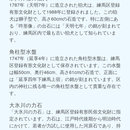
1787年（天明7年）に造立された狛犬は、練馬区登録
有形文化財として1988年に登録されました。この狛
犬は獅子型で、高さ60cmの石造です。特に左側にあ
る「吽形像」の台石には「天明七年」の銘が刻まれて
おり、練馬区内で最も古い狛犬として知られていま
す。
角柱型水盤
1747年（延享4年）に造立された角柱型水盤は、練馬
区登録有形文化財として保存されています。この水盤
は幅50cm、奥行46cm、高さ61cmの石造で、正面に
は「延享四年下練馬上宿」の銘が刻まれています。区
内の神社に残る唯一の角柱型水盤として貴重な存在で
す。
大氷川の力石
「大氷川の力石」は、練馬区登録有形民俗文化財に指
定されています。力石は、江戸時代後期から明治時代
にかけて、若者が力試しに使用した河原石であり、持