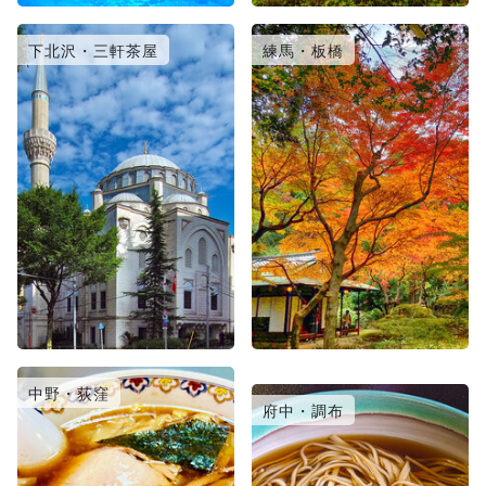
下北沢・三軒茶屋
練馬・板橋
中野・荻窪
日暮里・北千住
府中・調布