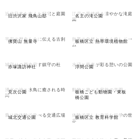
近代日本を支えた邸宅と庭園
江戸の風情残る涼やかな滝庭
旧渋沢家 飛鳥山邸
名主の滝公園
園
平安の歴史を今に伝える古刹
熱帯の自然と出会う癒しドー
佛寶山 無量寺
板橋区立 熱帯環境植物館
ム
城守りの歴史宿す鎮守の杜
水辺と風車が彩る憩いの公園
赤塚諏訪神社
浮間公園
湧水の池と水鳥に癒される時
動物と遊べる家族の楽園
見次公園
板橋こども動物園・東板
間
橋公園
乗り物体験で学べる交通広場
体験で楽しむ身近な科学の世
城北交通公園
板橋区立 教育科学館
界