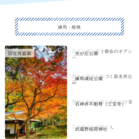
練馬・板橋
広大な緑で憩う都会のオアシ
旧古河庭園
光が丘公園
ス
歴史と防災が息づく新名所公
練馬城址公園
園
歴史と祈りが宿る名刹の静寂
石神井不動尊（三宝寺）
江古田のお稲荷さん
武蔵野稲荷神社