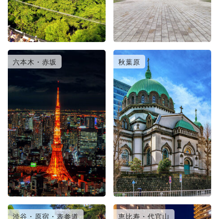
六本木・赤坂
秋葉原
渋谷・原宿・表参道
恵比寿・代官山