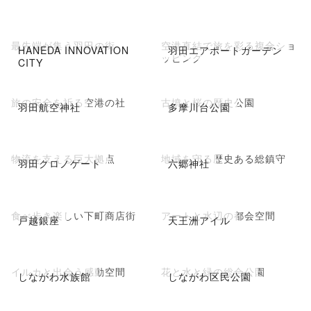
最先端が集う羽田の街
空港直結で旅を彩る複合ショ
HANEDA INNOVATION
羽田エアポートガーデン
ッピング
CITY
旅の安全を祈る空港の社
古墳と桜の歴史公園
羽田航空神社
多摩川台公園
物流を支える巨大拠点
地域を守る歴史ある総鎮守
羽田クロノゲート
六郷神社
食べ歩き楽しい下町商店街
アートと水辺の都会空間
戸越銀座
天王洲アイル
イルカと出会う感動空間
花と水と緑の総合公園
しながわ水族館
しながわ区民公園