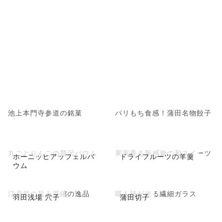
池上本門寺参道の銘菓
パリもち食感！蒲田名物餃子
丸ごとりんごの贅沢バウム
果実香る新感覚の和スイーツ
ホーニッヒアッフェルバ
ドライフルーツの羊羹
ウム
江戸前の旨み凝縮の逸品
職人技が光る繊細ガラス
羽田浅場 穴子
蒲田切子