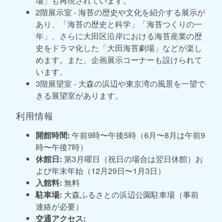
場」も再現されています。
2階展示室 - 海苔の歴史や文化を紹介する展示が
あり、「海苔の歴史と科学」「海苔つくりの一
年」、さらに大田区沿岸における海苔産業の歴
史をドラマ化した「大田海苔劇場」などが楽し
めます。また、企画展示コーナーも設けられて
います。
3階展望室 - 大森の浜辺や東京湾の風景を一望で
きる展望室があります。
利用情報
開館時間:
午前9時〜午後5時（6月〜8月は午前9
時〜午後7時）
休館日:
第3月曜日（祝日の場合は翌日休館）お
よび年末年始（12月29日〜1月3日）
入館料:
無料
駐車場:
大森ふるさとの浜辺公園駐車場（事前
連絡が必要）
交通アクセス: