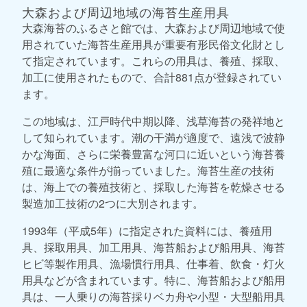
大森および周辺地域の海苔生産用具
大森海苔のふるさと館では、大森および周辺地域で使
用されていた海苔生産用具が重要有形民俗文化財とし
て指定されています。これらの用具は、養殖、採取、
加工に使用されたもので、合計881点が登録されてい
ます。
この地域は、江戸時代中期以降、浅草海苔の発祥地と
して知られています。潮の干満が適度で、遠浅で波静
かな海面、さらに栄養豊富な河口に近いという海苔養
殖に最適な条件が揃っていました。海苔生産の技術
は、海上での養殖技術と、採取した海苔を乾燥させる
製造加工技術の2つに大別されます。
1993年（平成5年）に指定された資料には、養殖用
具、採取用具、加工用具、海苔船および船用具、海苔
ヒビ等製作用具、漁場慣行用具、仕事着、飲食・灯火
用具などが含まれています。特に、海苔船および船用
具は、一人乗りの海苔採りベカ舟や小型・大型船用具