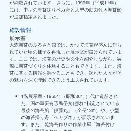
が網羅されています。さらに、1999年（平成11年）
には、中型の海苔採りベカ舟と大型の動力付き海苔船
が追加指定されました。
施設情報
展示室
大森海苔のふるさと館では、かつて海苔が盛んに作ら
れていた頃の様子を再現した展示室が設けられていま
す。ここでは、海苔の歴史や文化を紹介しながら、実
際に海苔づくりを体験することもできます。また、海
苔に関する情報を調べることもでき、訪れた人々がそ
の魅力を深く理解できるよう工夫されています。
1階展示室 - 1955年（昭和30年）代に造船され
た、国の重要有形民俗文化財に指定されている
最後の海苔船「伊藤丸」（全長13m）や、小型
の海苔採り舟「ベカブネ」が展示されていま
す。また、乾海苔作りの作業小屋「海苔付け