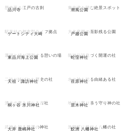
歴史薫る江戸の古刹
東京湾を望む絶景スポット
品川寺
潮風公園
駅直結の都市型ライフ拠点
大名庭園の面影残る公園
ゲートシティ大崎
戸越公園
運河と緑が調和する憩いの場
龍神伝説息づく開運の社
東品川海上公園
蛇窪神社
二社が結ばれた歴史の社
水の神を祀る由緒ある社
天祖・諏訪神社
荏原神社
湧水の恵み感じる古社
地域に寄り添う守り神の社
桐ヶ谷 氷川神社
居木神社
武神を祀る勝運の神社
漁師町に根付く八幡の社
大井 鹿嶋神社
鮫洲 八幡神社