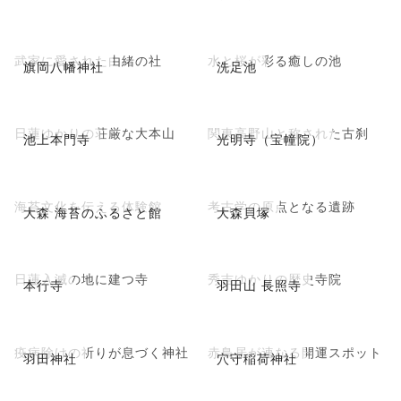
武家に愛された由緒の社
水と桜が彩る癒しの池
旗岡八幡神社
洗足池
日蓮ゆかりの荘厳な大本山
関東高野山と称された古刹
池上本門寺
光明寺（宝幢院）
海苔文化を伝える体験館
考古学の原点となる遺跡
大森 海苔のふるさと館
大森貝塚
日蓮入滅の地に建つ寺
秀吉ゆかりの歴史寺院
本行寺
羽田山 長照寺
疫病除けの祈りが息づく神社
赤鳥居が連なる開運スポット
羽田神社
穴守稲荷神社