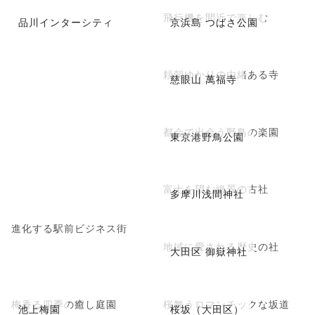
飛行機を間近で楽しむ
品川インターシティ
京浜島 つばさ公園
頼朝ゆかりの由緒ある寺
慈眼山 萬福寺
都会で出会う野鳥の楽園
東京港野鳥公園
富士を望む絶景の古社
多摩川浅間神社
進化する駅前ビジネス街
地域に愛される歴史の社
大田区 御嶽神社
梅香る四季の癒し庭園
桜舞うロマンチックな坂道
池上梅園
桜坂（大田区）