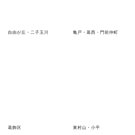
自由が丘・二子玉川
亀戸・葛西・門前仲町
葛飾区
東村山・小平