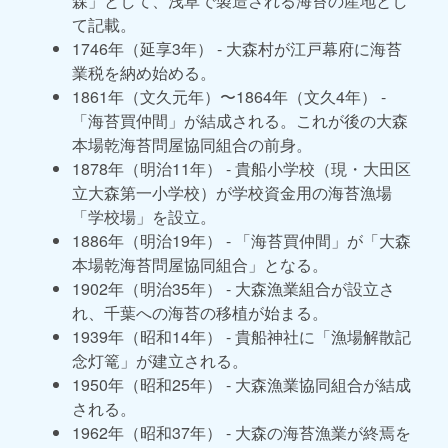
森」として、浅草で製造される海苔の産地とし
て記載。
1746年（延享3年） - 大森村が江戸幕府に海苔
業税を納め始める。
1861年（文久元年）〜1864年（文久4年） -
「海苔買仲間」が結成される。これが後の大森
本場乾海苔問屋協同組合の前身。
1878年（明治11年） - 貴船小学校（現・大田区
立大森第一小学校）が学校資金用の海苔漁場
「学校場」を設立。
1886年（明治19年） - 「海苔買仲間」が「大森
本場乾海苔問屋協同組合」となる。
1902年（明治35年） - 大森漁業組合が設立さ
れ、千葉への海苔の移植が始まる。
1939年（昭和14年） - 貴船神社に「漁場解散記
念灯篭」が建立される。
1950年（昭和25年） - 大森漁業協同組合が結成
される。
1962年（昭和37年） - 大森の海苔漁業が終焉を