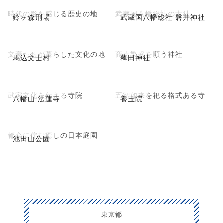
時代の影を感じる歴史の地
武蔵国八幡総社の古社
鈴ヶ森刑場
武蔵国八幡総社 磐井神社
文豪たちが暮らした文化の地
商売繁盛を願う神社
馬込文士村
薭田神社
武家文化を伝える寺院
五智如来を祀る格式ある寺
八幡山 法蓮寺
養玉院
都会に佇む癒しの日本庭園
池田山公園
東京都