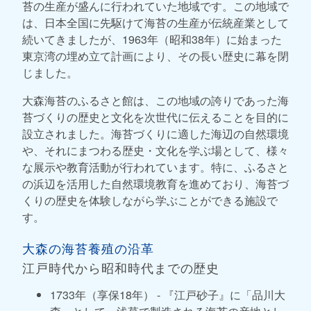
苔の生産が盛んに行われていた地域です。この地域で
は、日本全国に先駆けて海苔の生産が伝統産業として
続いてきましたが、1963年（昭和38年）に始まった
東京湾の埋め立て計画により、その長い歴史に幕を閉
じました。
大森海苔のふるさと館は、この地域の誇りであった海
苔づくりの歴史と文化を次世代に伝えることを目的に
設立されました。海苔づくりに適した海辺の自然環境
や、それにまつわる歴史・文化を学ぶ場として、様々
な展示や教育活動が行われています。特に、ふるさと
の浜辺を活用した自然環境教育を進めており、海苔づ
くりの歴史を体験しながら学ぶことができる施設で
す。
大森の海苔養殖の沿革
江戸時代から昭和時代までの歴史
1733年（享保18年） - 『江戸砂子』に「品川大