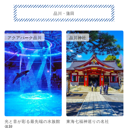
品川・蒲田
アクアパーク品川
品川神社
光と音が彩る最先端の水族館
東海七福神巡りの名社
体験