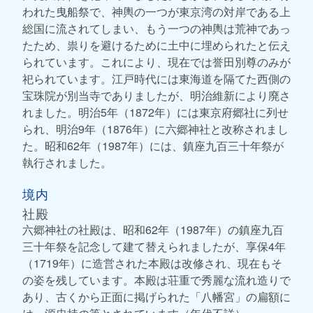
われた曳船祭で、神輿の一つが東京湾の対岸である上
総国に流されてしまい、もう一つの神輿は荒神であっ
たため、祟りを避けるために土中に埋められたと伝え
られています。これにより、現在では誉田別尊のみが
祀られています。江戸時代には東海道を隔てた西側の
宝珠院が別当寺でありましたが、明治維新により廃さ
れました。明治5年（1872年）には東京府郷社に列せ
られ、明治9年（1876年）に六郷神社と改称されまし
た。昭和62年（1987年）には、鎮座九百三十年祭が
執行されました。
境内
社殿
六郷神社の社殿は、昭和62年（1987年）の鎮座九百
三十年祭を記念して建て替えられましたが、享保4年
（1719年）に造営された本殿は改修され、現在もそ
の姿を残しています。本殿は荘重で秀麗な流れ造りで
あり、古くから正面に掲げられた「八幡宮」の扁額に