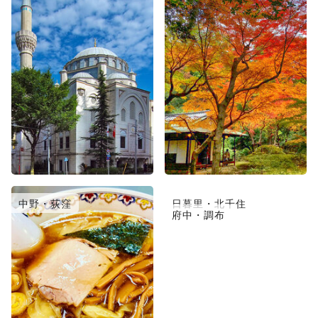
中野・荻窪
日暮里・北千住
府中・調布