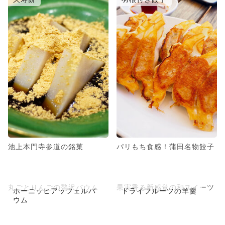
池上本門寺参道の銘菓
パリもち食感！蒲田名物餃子
丸ごとりんごの贅沢バウム
果実香る新感覚の和スイーツ
ホーニッヒアッフェルバ
ドライフルーツの羊羹
ウム