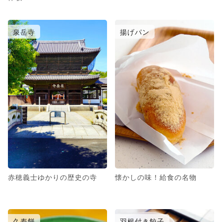
泉岳寺
揚げパン
赤穂義士ゆかりの歴史の寺
懐かしの味！給食の名物
久寿餅
羽根付き餃子