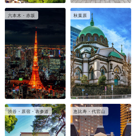
六本木・赤坂
秋葉原
渋谷・原宿・表参道
恵比寿・代官山