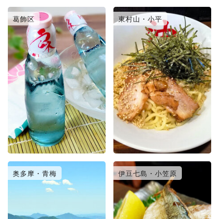
葛飾区
東村山・小平
奥多摩・青梅
伊豆七島・小笠原