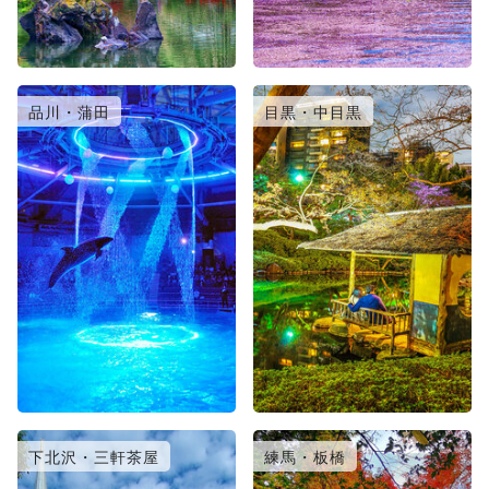
品川・蒲田
目黒・中目黒
下北沢・三軒茶屋
練馬・板橋