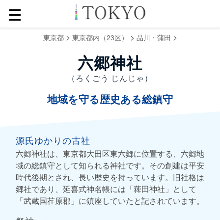
☰
>
>
>
東京都
東京都内（23区）
品川・蒲田
六郷神社
（ろくごう じんじゃ）
地域を守る歴史ある総鎮守
源氏ゆかりの古社
六郷神社は、東京都大田区東六郷に位置する、六郷地
域の総鎮守として知られる神社です。その創建は平安
時代後期とされ、長い歴史を持っています。旧社格は
郷社であり、延喜式神名帳には「薭田神社」として
「武蔵国荏原郡」に鎮座していたと記されています。