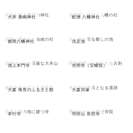
武神を祀る勝運の神社
漁師町に根付く八幡の社
大井 鹿嶋神社
鮫洲 八幡神社
武家に愛された由緒の社
水と桜が彩る癒しの池
旗岡八幡神社
洗足池
日蓮ゆかりの荘厳な大本山
関東高野山と称された古刹
池上本門寺
光明寺（宝幢院）
海苔文化を伝える体験館
考古学の原点となる遺跡
大森 海苔のふるさと館
大森貝塚
日蓮入滅の地に建つ寺
秀吉ゆかりの歴史寺院
本行寺
羽田山 長照寺