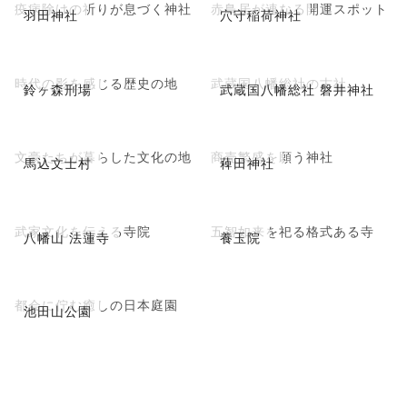
疫病除けの祈りが息づく神社
赤鳥居が連なる開運スポット
羽田神社
穴守稲荷神社
時代の影を感じる歴史の地
武蔵国八幡総社の古社
鈴ヶ森刑場
武蔵国八幡総社 磐井神社
文豪たちが暮らした文化の地
商売繁盛を願う神社
馬込文士村
薭田神社
武家文化を伝える寺院
五智如来を祀る格式ある寺
八幡山 法蓮寺
養玉院
都会に佇む癒しの日本庭園
池田山公園