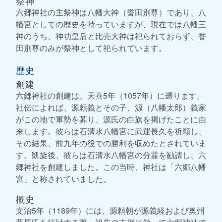
祭神
六郷神社の主祭神は八幡大神（誉田別尊）であり、八
幡宮としての歴史を持っていますが、現在では八幡三
神のうち、神功皇后と比売大神は祀られておらず、誉
田別尊のみが祭神として祀られています。
歴史
創建
六郷神社の創建は、天喜5年（1057年）に遡ります。
社伝によれば、源頼義とその子、源（八幡太郎）義家
がこの地で軍勢を募り、源氏の白旗を掲げたことに由
来します。彼らは石清水八幡宮に武運長久を祈願し、
その結果、前九年の役での勝利を収めたとされていま
す。凱旋後、彼らは石清水八幡宮の分霊を勧請し、六
郷神社を創建しました。この当時、神社は「六郷八幡
宮」と称されていました。
概史
文治5年（1189年）には、源頼朝が源義経および奥州