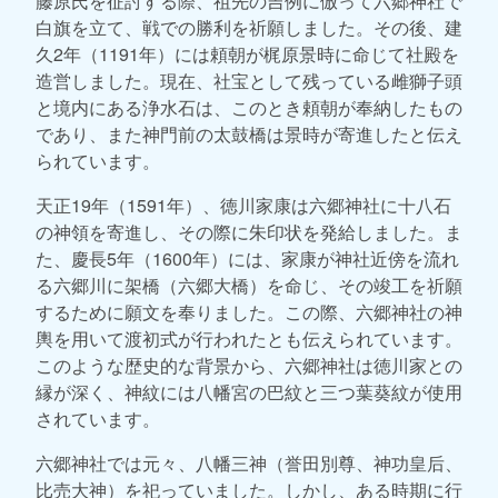
藤原氏を征討する際、祖先の吉例に倣って六郷神社で
白旗を立て、戦での勝利を祈願しました。その後、建
久2年（1191年）には頼朝が梶原景時に命じて社殿を
造営しました。現在、社宝として残っている雌獅子頭
と境内にある浄水石は、このとき頼朝が奉納したもの
であり、また神門前の太鼓橋は景時が寄進したと伝え
られています。
天正19年（1591年）、徳川家康は六郷神社に十八石
の神領を寄進し、その際に朱印状を発給しました。ま
た、慶長5年（1600年）には、家康が神社近傍を流れ
る六郷川に架橋（六郷大橋）を命じ、その竣工を祈願
するために願文を奉りました。この際、六郷神社の神
輿を用いて渡初式が行われたとも伝えられています。
このような歴史的な背景から、六郷神社は徳川家との
縁が深く、神紋には八幡宮の巴紋と三つ葉葵紋が使用
されています。
六郷神社では元々、八幡三神（誉田別尊、神功皇后、
比売大神）を祀っていました。しかし、ある時期に行