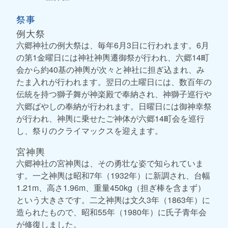
祭事
例大祭
六郷神社の例大祭は、毎年6月3日に行われます。6月
の第1金曜日には神社神輿遷御祭が行われ、六郷14町
会から約40基の神輿が次々と神社に担ぎ込まれ、み
たま入れが行われます。翌日の土曜日には、数百年の
伝統を持つ獅子舞が神楽殿で奉納され、神獅子巡行や
六郷ばやしの奉納が行われます。日曜日には御神幸祭
が行われ、神輿に乗せたご神体が六郷14町会を巡行
し、祭りのクライマックスを迎えます。
宮神輿
六郷神社の宮神輿は、その勇壮な姿で知られていま
す。一之神輿は昭和7年（1932年）に新調され、台幅
1.21m、高さ1.96m、重量450kg（担ぎ棒を含まず）
という大きさです。二之神輿は文久3年（1863年）に
造られたもので、昭和55年（1980年）に氏子青年会
が修復しました。