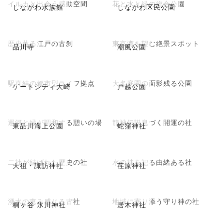
イルカと出会う感動空間
花と水と緑の総合公園
しながわ水族館
しながわ区民公園
歴史薫る江戸の古刹
東京湾を望む絶景スポット
品川寺
潮風公園
駅直結の都市型ライフ拠点
大名庭園の面影残る公園
ゲートシティ大崎
戸越公園
運河と緑が調和する憩いの場
龍神伝説息づく開運の社
東品川海上公園
蛇窪神社
二社が結ばれた歴史の社
水の神を祀る由緒ある社
天祖・諏訪神社
荏原神社
湧水の恵み感じる古社
地域に寄り添う守り神の社
桐ヶ谷 氷川神社
居木神社