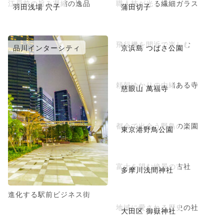
江戸前の旨み凝縮の逸品
職人技が光る繊細ガラス
羽田浅場 穴子
蒲田切子
飛行機を間近で楽しむ
品川インターシティ
京浜島 つばさ公園
頼朝ゆかりの由緒ある寺
慈眼山 萬福寺
都会で出会う野鳥の楽園
東京港野鳥公園
富士を望む絶景の古社
多摩川浅間神社
進化する駅前ビジネス街
地域に愛される歴史の社
大田区 御嶽神社