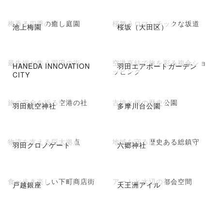
梅香る四季の癒し庭園
桜舞うロマンチックな坂道
池上梅園
桜坂（大田区）
最先端が集う羽田の街
空港直結で旅を彩る複合ショ
HANEDA INNOVATION
羽田エアポートガーデン
ッピング
CITY
旅の安全を祈る空港の社
古墳と桜の歴史公園
羽田航空神社
多摩川台公園
物流を支える巨大拠点
地域を守る歴史ある総鎮守
羽田クロノゲート
六郷神社
食べ歩き楽しい下町商店街
アートと水辺の都会空間
戸越銀座
天王洲アイル