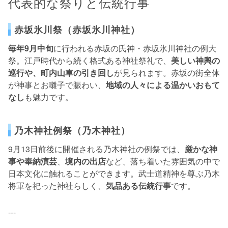
代表的な祭りと伝統行事
赤坂氷川祭（赤坂氷川神社）
毎年9月中旬
に行われる赤坂の氏神・赤坂氷川神社の例大
祭。江戸時代から続く格式ある神社祭礼で、
美しい神輿の
巡行や、町内山車の引き回し
が見られます。赤坂の街全体
が神事とお囃子で賑わい、
地域の人々による温かいおもて
なし
も魅力です。
乃木神社例祭（乃木神社）
9月13日前後に開催される乃木神社の例祭では、
厳かな神
事や奉納演芸
、
境内の出店
など、落ち着いた雰囲気の中で
日本文化に触れることができます。武士道精神を尊ぶ乃木
将軍を祀った神社らしく、
気品ある伝統行事
です。
---