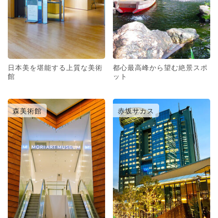
日本美を堪能する上質な美術
都心最高峰から望む絶景スポ
館
ット
森美術館
赤坂サカス