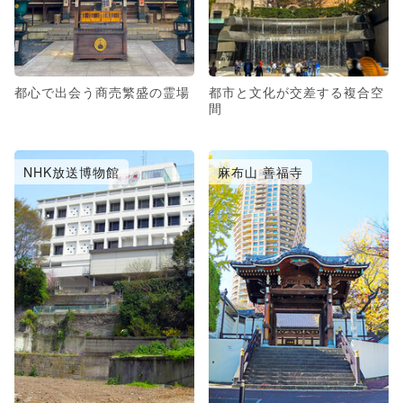
都心で出会う商売繁盛の霊場
都市と文化が交差する複合空
間
NHK放送博物館
麻布山 善福寺