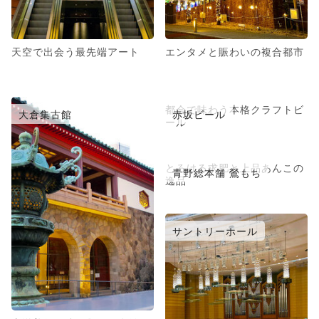
天空で出会う最先端アート
エンタメと賑わいの複合都市
都会で味わう本格クラフトビ
大倉集古館
赤坂ビール
ール
とろける求肥と上品あんこの
青野総本舗 鶯もち
逸品
サントリーホール