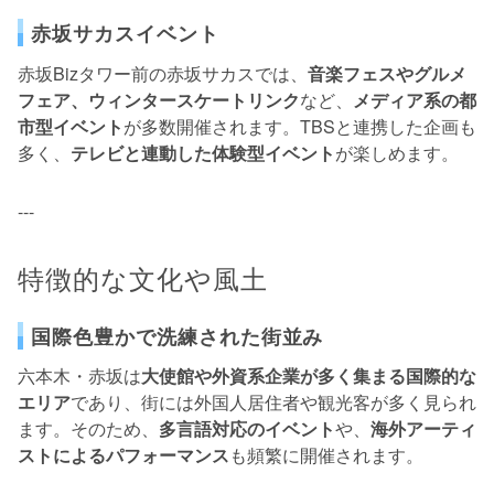
赤坂サカスイベント
赤坂Bizタワー前の赤坂サカスでは、
音楽フェスやグルメ
フェア、ウィンタースケートリンク
など、
メディア系の都
市型イベント
が多数開催されます。TBSと連携した企画も
多く、
テレビと連動した体験型イベント
が楽しめます。
---
特徴的な文化や風土
国際色豊かで洗練された街並み
六本木・赤坂は
大使館や外資系企業が多く集まる国際的な
エリア
であり、街には外国人居住者や観光客が多く見られ
ます。そのため、
多言語対応のイベント
や、
海外アーティ
ストによるパフォーマンス
も頻繁に開催されます。