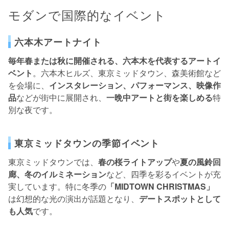
モダンで国際的なイベント
六本木アートナイト
毎年春または秋に開催される、六本木を代表するアートイ
ベント
。六本木ヒルズ、東京ミッドタウン、森美術館など
を会場に、
インスタレーション、パフォーマンス、映像作
品
などが街中に展開され、
一晩中アートと街を楽しめる
特
別な夜です。
東京ミッドタウンの季節イベント
東京ミッドタウンでは、
春の桜ライトアップ
や
夏の風鈴回
廊、冬のイルミネーション
など、四季を彩るイベントが充
実しています。特に冬季の
「MIDTOWN CHRISTMAS」
は幻想的な光の演出が話題となり、
デートスポットとして
も人気
です。