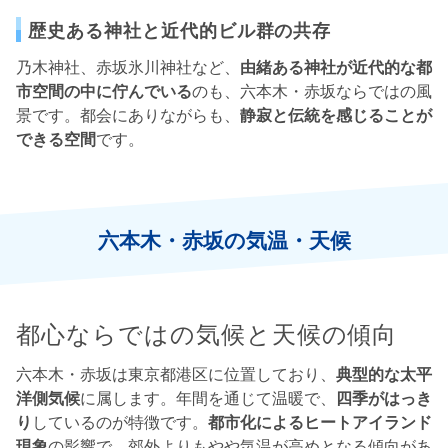
歴史ある神社と近代的ビル群の共存
乃木神社、赤坂氷川神社など、
由緒ある神社が近代的な都
市空間の中に佇んでいる
のも、六本木・赤坂ならではの風
景です。都会にありながらも、
静寂と伝統を感じることが
できる空間
です。
六本木・赤坂の気温・天候
都心ならではの気候と天候の傾向
六本木・赤坂は東京都港区に位置しており、
典型的な太平
洋側気候
に属します。年間を通じて温暖で、
四季がはっき
り
しているのが特徴です。
都市化によるヒートアイランド
現象
の影響で、郊外よりもやや気温が高めとなる傾向があ