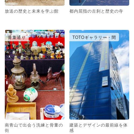
放送の歴史と未来を学ぶ館
都内屈指の古刹と歴史の寺
骨董通り
TOTOギャラリー・間
南青山で出会う洗練と骨董の
建築とデザインの最前線を体
街
感