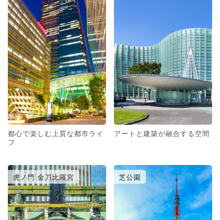
都心で楽しむ上質な都市ライ
アートと建築が融合する空間
フ
虎ノ門 金刀比羅宮
芝公園