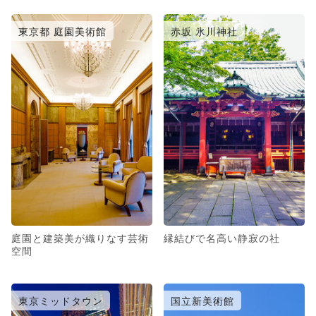
東京都 庭園美術館
赤坂 氷川神社
庭園と建築美が織りなす芸術
縁結びで名高い静寂の社
空間
東京ミッドタウン
国立新美術館