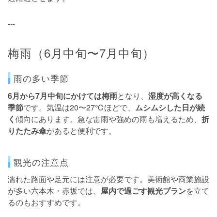
---
梅雨（6月中旬〜7月中旬）
雨の多い季節
6月から7月中旬にかけては梅雨
となり、
湿度が高くなる
季節
です。気温は20〜27℃ほどで、
ムシムシした日が続
く
傾向にあります。急な雷雨や強めの雨も増えるため、
折
りたたみ傘
があると便利です。
観光の注意点
濡れた路面や足元には注意が必要です。美術館や商業施設
が多い六本木・赤坂では、
屋内で過ごす観光プラン
を立て
るのもおすすめです。