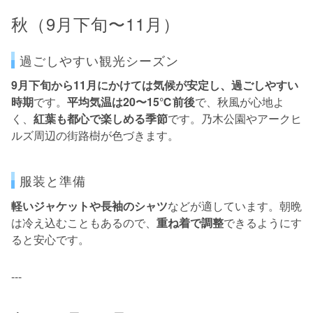
秋（9月下旬〜11月）
過ごしやすい観光シーズン
9月下旬から11月にかけては気候が安定し、過ごしやすい
時期
です。
平均気温は20〜15℃前後
で、秋風が心地よ
く、
紅葉も都心で楽しめる季節
です。乃木公園やアークヒ
ルズ周辺の街路樹が色づきます。
服装と準備
軽いジャケットや長袖のシャツ
などが適しています。朝晩
は冷え込むこともあるので、
重ね着で調整
できるようにす
ると安心です。
---