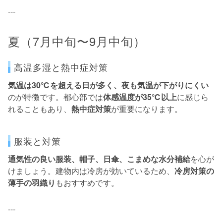
---
夏（7月中旬〜9月中旬）
高温多湿と熱中症対策
気温は30℃を超える日が多く、夜も気温が下がりにくい
のが特徴です。都心部では
体感温度が35℃以上
に感じら
れることもあり、
熱中症対策
が重要になります。
服装と対策
通気性の良い服装、帽子、日傘、こまめな水分補給
を心が
けましょう。建物内は冷房が効いているため、
冷房対策の
薄手の羽織り
もおすすめです。
---