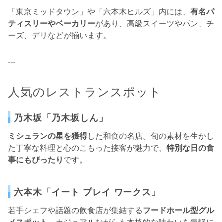
「東京ミッドタウン」や「六本木ヒルズ」内には、
有名パ
ティスリーやベーカリー
があり、高級スイーツやパン、チ
ーズ、デリなどが揃います。
---
人気のレストランスポット
乃木坂「乃木坂しん」
ミシュランの星を獲得
した和食の名店。旬の素材を生かし
た丁寧な料理と心のこもった接客が魅力で、
特別な日の食
事にもぴったり
です。
六本木「イート プレイ ワークス」
若手シェフや話題の飲食店が集結する
フードホール型グル
メスポット
。カジュアルながらも本格的な味わいを気軽に