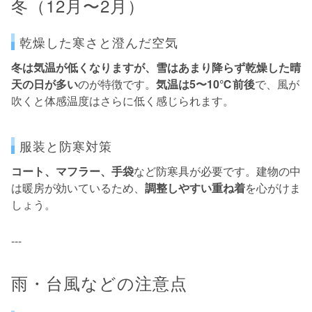
冬（12月〜2月）
乾燥した寒さと澄んだ空気
冬は気温が低くなりますが、雪はあまり降らず乾燥した晴
天の日が多い
のが特徴です。
気温は5〜10℃前後
で、風が
吹くと体感温度はさらに低く感じられます。
服装と防寒対策
コート、マフラー、手袋
など防寒具が必要です。建物の中
は暖房が効いているため、
調整しやすい重ね着
を心がけま
しょう。
---
雨・台風などの注意点