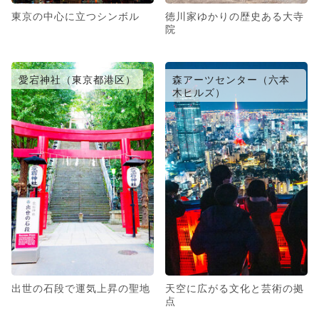
東京の中心に立つシンボル
徳川家ゆかりの歴史ある大寺
院
愛宕神社（東京都港区）
森アーツセンター（六本
木ヒルズ）
出世の石段で運気上昇の聖地
天空に広がる文化と芸術の拠
点