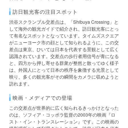
訪日観光客の注目スポット
渋谷スクランブル交差点は、「Shibuya Crossing」と
して海外の観光ガイドで紹介され、訪日観光客にとっ
て有名なスポットとなっています。タイムズスクエア
がニューヨーク市の顔として知られるように、この交
差点は東京、ひいては日本を代表する景観として広く
認識されています。交差点の歩行者用信号が青になる
と、四方から押し寄せる群衆が整然と散ってゆく様子
は、外国人にとって日本の秩序を象徴する光景として
映り、多くの観光客がその瞬間をカメラに収めようと
訪れます。
映画・メディアでの登場
この交差点が世界的に広く知られるきっかけとなった
のは、ソフィア・コッポラ監督の2003年の映画『ロ
スト・イン・トランスレーション』です。この映画の