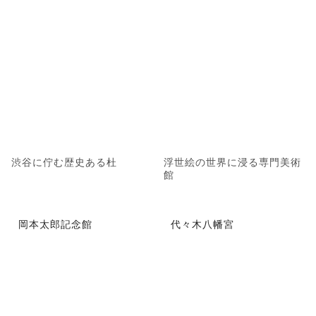
渋谷に佇む歴史ある杜
浮世絵の世界に浸る専門美術
館
岡本太郎記念館
代々木八幡宮