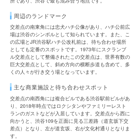
所であり、渋谷で最も混み合う地点です。
周辺のランドマーク
交差点の南東角には忠犬ハチ公像があり、ハチ公前広
場は渋谷のシンボルとして知られています。また、こ
の広場とJR渋谷駅ハチ公改札前は、待ち合わせ場所
としても定番のスポットです。1973年にスクランブ
ル交差点として整備されたこの交差点は、世界有数の
巨大交差点として、斜め方向の横断歩道も含めて、多
くの人々が行き交う場となっています。
主な商業施設と待ち合わせスポット
交差点の南西角には複合ビルである渋谷駅前ビルがあ
り、2018年時点ではロクシタンやファミリーレスト
ランのガストなどが入居しています。交差点から西に
向かうと、渋谷109を正面に見る三差路（道玄坂下交
差点）となり、左が道玄坂、右が文化村通りとなりま
す。