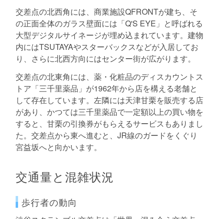
交差点の北西角には、商業施設QFRONTが建ち、そ
の正面全体のガラス壁面には「Q'S EYE」と呼ばれる
大型デジタルサイネージが埋め込まれています。建物
内にはTSUTAYAやスターバックスなどが入居してお
り、さらに北西方向にはセンター街が広がります。
交差点の北東角には、薬・化粧品のディスカウントス
トア「三千里薬品」が1962年から店を構える老舗と
して存在しています。左隣には天津甘栗を販売する店
があり、かつては三千里薬品で一定額以上の買い物を
すると、甘栗の引換券がもらえるサービスもありまし
た。交差点から東へ進むと、JR線のガードをくぐり
宮益坂へと向かいます。
交通量と混雑状況
歩行者の動向