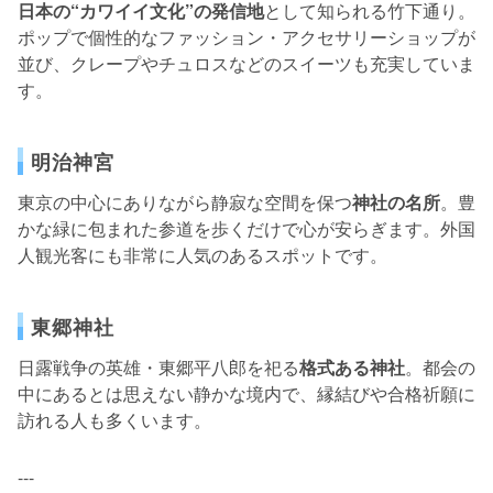
日本の“カワイイ文化”の発信地
として知られる竹下通り。
ポップで個性的なファッション・アクセサリーショップが
並び、クレープやチュロスなどのスイーツも充実していま
す。
明治神宮
東京の中心にありながら静寂な空間を保つ
神社の名所
。豊
かな緑に包まれた参道を歩くだけで心が安らぎます。外国
人観光客にも非常に人気のあるスポットです。
東郷神社
日露戦争の英雄・東郷平八郎を祀る
格式ある神社
。都会の
中にあるとは思えない静かな境内で、縁結びや合格祈願に
訪れる人も多くいます。
---