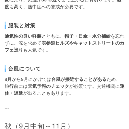
度も高く
、熱中症への警戒が必要です。
服装と対策
通気性の良い軽装
とともに、
帽子・日傘・水分補給
を忘れ
ずに。涼を求めて
表参道ヒルズやキャットストリートのカ
フェ巡り
も人気です。
台風について
8月から9月にかけては
台風が接近することがある
ため、
旅行前には
天気予報のチェック
が必須です。交通機関に
運
休・遅延
が出ることもあります。
---
秋（9月中旬～11月）