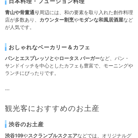
日本料理・フュージョン料理
青山や骨董通り
周辺には、和の要素を取り入れた創作料理
店が多数あり、
カウンター割烹
や
モダンな和風居酒屋
など
が人気です。
おしゃれなベーカリー＆カフェ
パンとエスプレッソと
や
ロータス バーガー
など、パン・
サンドイッチを中心としたカフェも豊富で、モーニングや
ランチにぴったりです。
---
観光客におすすめのお土産
渋谷のお土産
渋谷109
や
スクランブルスクエア
などでは、オリジナルグ