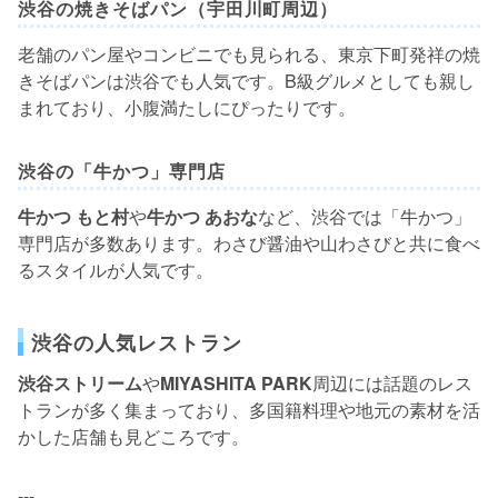
渋谷の焼きそばパン（宇田川町周辺）
老舗のパン屋やコンビニでも見られる、東京下町発祥の焼
きそばパンは渋谷でも人気です。B級グルメとしても親し
まれており、小腹満たしにぴったりです。
渋谷の「牛かつ」専門店
牛かつ もと村
や
牛かつ あおな
など、渋谷では「牛かつ」
専門店が多数あります。わさび醤油や山わさびと共に食べ
るスタイルが人気です。
渋谷の人気レストラン
渋谷ストリーム
や
MIYASHITA PARK
周辺には話題のレス
トランが多く集まっており、多国籍料理や地元の素材を活
かした店舗も見どころです。
---