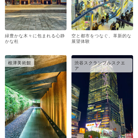
緑豊かな木々に包まれる心静
空と都市をつなぐ、革新的な
かな杜
展望体験
根津美術館
渋谷スクランブルスクエ
ア