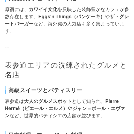
原宿には、
カワイイ文化
を反映した装飾豊かなカフェが多
数存在します。
Eggs'n Things（パンケーキ）
や
ザ・グレ
ートバーガー
など、海外発の人気店も多く集まっていま
す。
---
表参道エリアの洗練されたグルメと
名店
高級スイーツとパティスリー
表参道は
大人のグルメスポット
として知られ、
Pierre
Hermé（ピエール・エルメ）
や
ジャン＝ポール・エヴァ
ン
など、世界的パティシエの店舗が並びます。