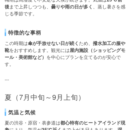
後
まで上昇しつつも、
曇りや雨の日が多く
、蒸し暑さを感
じる季節です。
特徴的な事柄
この時期は
傘が手放せない日が続く
ため、
撥水加工の服や
靴
をおすすめします。観光には
屋内施設（ショッピングモ
ール・美術館など）
を中心にプランを立てるのが安心で
す。
---
夏（7月中旬～9月上旬）
気温と気候
夏の渋谷・原宿・表参道は
都心特有のヒートアイランド現
象
により、気温が
35℃近く
まで上がる日もあります。
湿