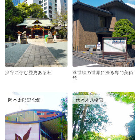
渋谷に佇む歴史ある杜
浮世絵の世界に浸る専門美術
館
岡本太郎記念館
代々木八幡宮