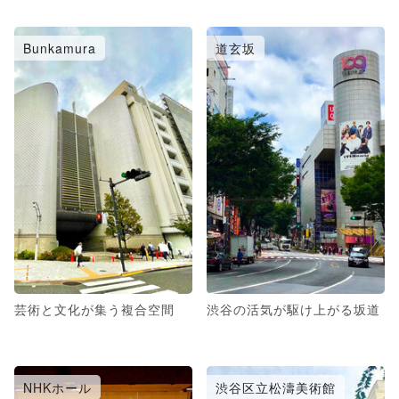
Bunkamura
道玄坂
芸術と文化が集う複合空間
渋谷の活気が駆け上がる坂道
NHKホール
渋谷区立松濤美術館