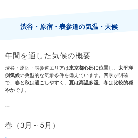
渋谷・原宿・表参道の気温・天候
年間を通した気候の概要
渋谷・原宿・表参道エリアは
東京都心部に位置
し、
太平洋
側気候
の典型的な気象条件を備えています。四季が明確
で、
春と秋は過ごしやすく
、
夏は高温多湿
、
冬は比較的穏
やか
です。
---
春（3月～5月）