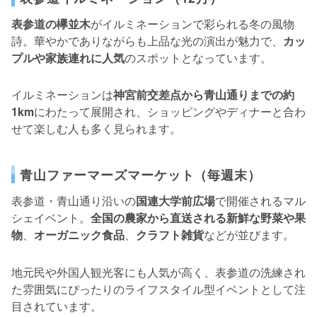
表参道の欅並木
がイルミネーションで彩られる冬の風物
詩。華やかでありながらも上品な光の演出が魅力で、
カッ
プルや家族連れに人気
のスポットとなっています。
イルミネーションは
神宮前交差点から青山通りまでの約
1km
にわたって展開され、ショッピングやディナーと合わ
せて楽しむ人も多く見られます。
青山ファーマーズマーケット（毎週末）
表参道・青山通り沿いの
国連大学前広場
で開催されるマル
シェイベント。
全国の農家から直送される新鮮な野菜や果
物
、
オーガニック食品
、
クラフト雑貨
などが並びます。
地元民や外国人観光客にも人気が高く、表参道の洗練され
た雰囲気にぴったりのライフスタイル型イベントとして注
目されています。