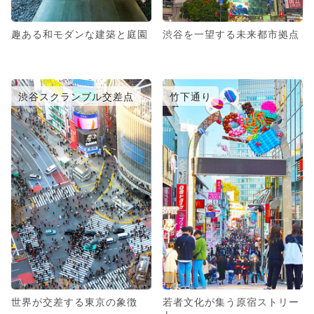
趣ある和モダンな建築と庭園
渋谷を一望する未来都市拠点
渋谷スクランブル交差点
竹下通り
世界が交差する東京の象徴
若者文化が集う原宿ストリー
ト