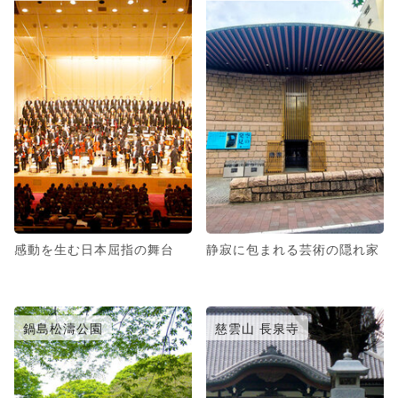
感動を生む日本屈指の舞台
静寂に包まれる芸術の隠れ家
鍋島松濤公園
慈雲山 長泉寺