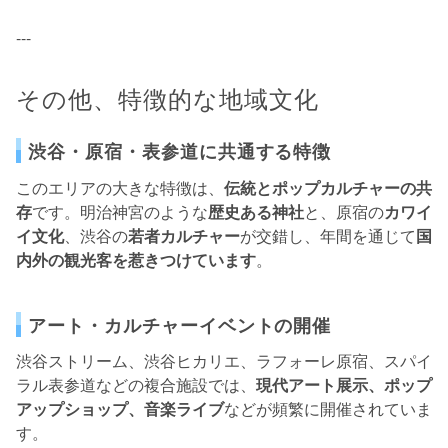
---
その他、特徴的な地域文化
渋谷・原宿・表参道に共通する特徴
このエリアの大きな特徴は、
伝統とポップカルチャーの共
存
です。明治神宮のような
歴史ある神社
と、原宿の
カワイ
イ文化
、渋谷の
若者カルチャー
が交錯し、年間を通じて
国
内外の観光客を惹きつけています
。
アート・カルチャーイベントの開催
渋谷ストリーム、渋谷ヒカリエ、ラフォーレ原宿、スパイ
ラル表参道などの複合施設では、
現代アート展示、ポップ
アップショップ、音楽ライブ
などが頻繁に開催されていま
す。