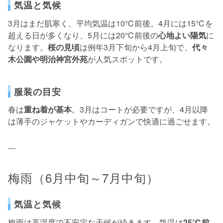
気温と気候
3月はまだ肌寒く、平均気温は10℃前後。4月には15℃を
超える日が多くなり、5月には20℃前後の
心地よい陽気
に
なります。
桜の見頃
は例年3月下旬から4月上旬で、
代々
木公園や明治神宮外苑
が人気スポットです。
服装の目安
春は
重ね着が基本
。3月はコートが必要ですが、4月以降
は薄手のジャケットやカーディガンで快適に過ごせます。
---
梅雨（6月中旬～7月中旬）
気温と気候
梅雨は高湿度で不安定な天候が続きます。気温は
25℃前