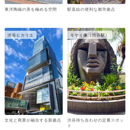
東洋陶磁の美を極める空間
駅直結の便利な都市拠点
渋谷ヒカリエ
モヤイ像（渋谷駅）
文化と商業が融合する新拠点
渋谷待ち合わせの定番スポッ
ト