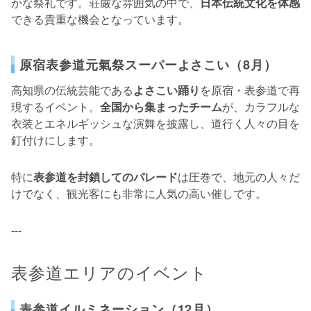
かな祭礼です。荘厳な雰囲気の中で、
日本伝統文化を体感
できる貴重な機会となっています。
原宿表参道元氣祭スーパーよさこい（8月）
高知県の伝統芸能である
よさこい踊り
を原宿・表参道で再
現するイベント。
全国から集まったチーム
が、カラフルな
衣装とエネルギッシュな演舞を披露し、道行く人々の目を
釘付けにします。
特に
表参道を封鎖してのパレード
は圧巻で、地元の人々だ
けでなく、観光客にも非常に人気の高い催しです。
---
表参道エリアのイベント
表参道イルミネーション（12月）