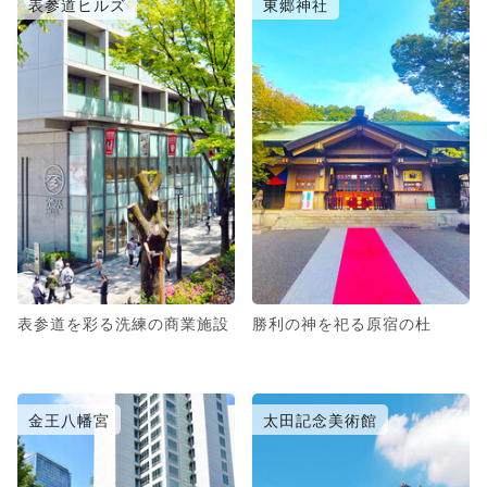
表参道ヒルズ
東郷神社
表参道を彩る洗練の商業施設
勝利の神を祀る原宿の杜
金王八幡宮
太田記念美術館