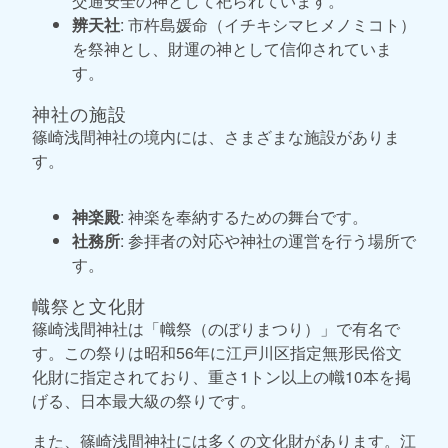
交通安全の神として祀られています。
辨天社
: 市杵島媛命（イチキシマヒメノミコト）
を祭神とし、財運の神として信仰されていま
す。
神社の施設
篠崎浅間神社の境内には、さまざまな施設がありま
す。
神楽殿
: 神楽を奉納するための舞台です。
社務所
: 参拝者の対応や神社の運営を行う場所で
す。
幟祭と文化財
篠崎浅間神社は「幟祭（のぼりまつり）」で有名で
す。この祭りは昭和56年に江戸川区指定無形民俗文
化財に指定されており、重さ1トン以上の幟10本を掲
げる、日本最大級の祭りです。
また、篠崎浅間神社には多くの文化財があります。江