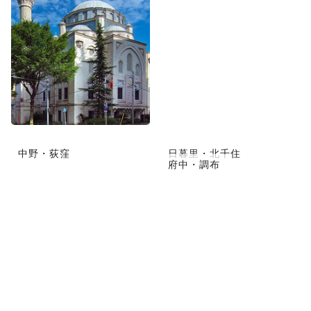
中野・荻窪
日暮里・北千住
府中・調布