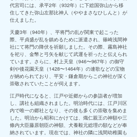
代宮司には、承平2年（932年）に下総国弥山から移
住してきた弥山左那比神人（ややまさなひしんと）が
仕えました。
天慶3年（940年）、平将門の乱が関東で起こった
際、平貞盛が乱を鎮めるために派遣され、篠崎浅間神
社にて将門の降伏を祈願しました。その際、霧島神社
を祀り、金幣と弓矢を献じて武運を祈ったと伝えられ
ています。さらに、村上天皇（946〜967年）の御守
剣や後花園天皇（1428〜1464年）の連歌などの宝物
が納められており、平安・鎌倉期からこの神社が深く
崇敬されていたことが伺えます。
江戸時代になると、江戸や近郷からの参詣者が増加
し、講社も組織されました。明治時代には、江戸川区
内で唯一の郷社となり、その後も多くの崇敬を集めま
した。明治から昭和にかけては、熾仁親王の神額や三
條内大臣藤原朝臣の神額、犬養毅元総理の額などが奉
納されています。現在では、神社の隣に浅間幼稚園も