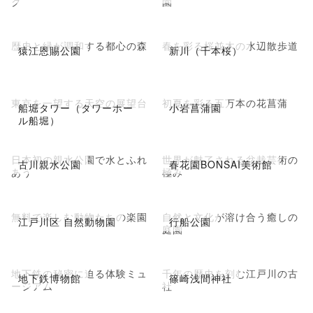
ク
園
歴史と緑が調和する都心の森
春を彩る桜並木の水辺散歩道
猿江恩賜公園
新川（千本桜）
東京を一望する天空の展望台
初夏を彩る五万本の花菖蒲
船堀タワー（タワーホー
小岩菖蒲園
ル船堀）
日本初の親水公園で水とふれ
世界が魅了される盆栽芸術の
古川親水公園
春花園BONSAI美術館
あう
極み
無料で楽しむ動物たちの楽園
自然と文化が溶け合う癒しの
江戸川区 自然動物園
行船公園
庭園
地下鉄の秘密に迫る体験ミュ
千年の歴史を刻む江戸川の古
地下鉄博物館
篠崎浅間神社
ージアム
社