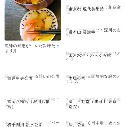
最先端アートと出会う創造空
東京都 現代美術館
間
歴史と信仰が息づく深川の古
道本山 霊巌寺
刹
漁師の知恵が生んだ旨味たっ
ぷり丼
懐かし漫画の世界に浸るひと
田河水泡・のらくろ館
とき
緑と遊びが広がる憩いの公園
都市に広がる開放的な緑のオ
亀戸中央公園
木場公園
アシス
江戸三大祭りで賑わう八幡さ
力強い祈りが響く不動尊の聖
富岡八幡宮（深川八幡
深川不動堂（成田山 東京
ま
地
宮）
別院）
水辺と遊ぶ癒しのロングパー
歴史が息づく日本最古級の公
横十間川 親水公園
深川公園