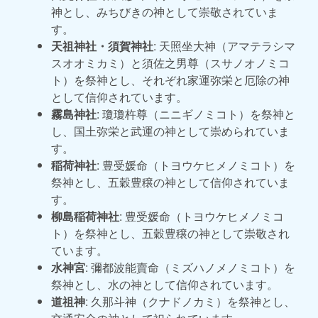
神とし、みちびきの神として崇敬されていま
す。
天祖神社・須賀神社
: 天照坐大神（アマテラシマ
スオオミカミ）と須佐之男尊（スサノオノミコ
ト）を祭神とし、それぞれ家運弥栄と厄除の神
として信仰されています。
霧島神社
: 瓊瓊杵尊（ニニギノミコト）を祭神と
し、国土弥栄と武運の神として崇められていま
す。
稲荷神社
: 豊受媛命（トヨウケヒメノミコト）を
祭神とし、五穀豊穣の神として信仰されていま
す。
柳島稲荷神社
: 豊受媛命（トヨウケヒメノミコ
ト）を祭神とし、五穀豊穣の神として崇敬され
ています。
水神宮
: 彌都波能賣命（ミズハノメノミコト）を
祭神とし、水の神として信仰されています。
道祖神
: 久那斗神（クナドノカミ）を祭神とし、