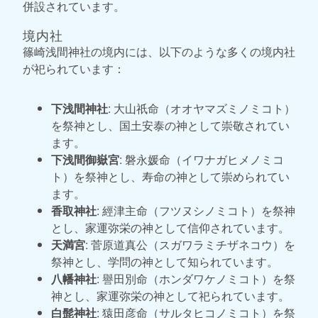
併設されています。
境内社
篠崎浅間神社の境内には、以下のような多くの境内社
が祀られています：
下浅間神社
: 大山祇命（オオヤマズミノミコト）
を祭神とし、国土安泰の神として崇敬されてい
ます。
下浅間御嶽宮
: 磐永媛命（イワナガヒメノミコ
ト）を祭神とし、寿命の神として崇められてい
ます。
香取神社
: 經津主命（フツヌシノミコト）を祭神
とし、家運弥栄の神として信仰されています。
天満宮
: 菅原道真公（スガワラミチザネコウ）を
祭神とし、学問の神として知られています。
八幡神社
: 譽田別命（ホンダワケノミコト）を祭
神とし、家運弥栄の神として祀られています。
白髭神社
: 猿田彦命（サルタヒコノミコト）を祭