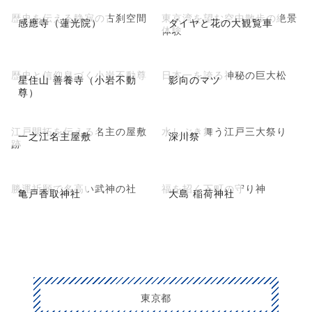
歴史を伝える静寂の古刹空間
東京湾を望む空中散歩の絶景
感應寺（蓮光院）
ダイヤと花の大観覧車
体験
歴史と信仰息づく小岩不動尊
日本一を誇る神秘の巨大松
星住山 善養寺（小岩不動
影向のマツ
尊）
江戸開拓を伝える名主の屋敷
水しぶき舞う江戸三大祭り
一之江名主屋敷
深川祭
跡
勝運祈願で名高い武神の社
福を招く下町の守り神
亀戸香取神社
大島 稲荷神社
東京都