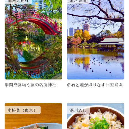
亀戸天神社
清澄庭園
学問成就願う藤の名所神社
名石と池が織りなす回遊庭園
小松菜（東京）
深川めし