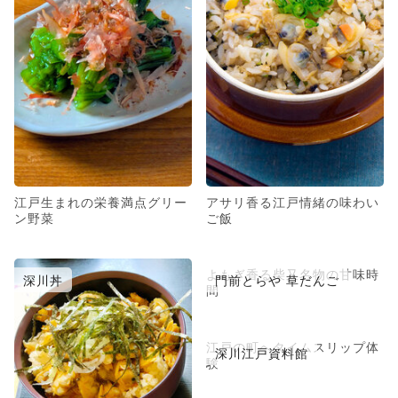
江戸生まれの栄養満点グリー
アサリ香る江戸情緒の味わい
ン野菜
ご飯
よもぎ香る柴又名物の甘味時
深川丼
門前とらや 草だんご
間
江戸の町へタイムスリップ体
深川江戸資料館
験