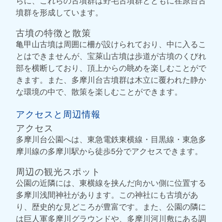
らに、これらの古墳群は野毛古墳群とともに荏原台古
墳群を形成しています。
古墳の特徴と散策
亀甲山古墳は周囲に柵が設けられており、中に入るこ
とはできませんが、宝萊山古墳は歩道が古墳のくびれ
部を横断しており、頂上からの眺めを楽しむことがで
きます。また、多摩川台古墳群は木立に覆われた静か
な環境の中で、散策を楽しむことができます。
アクセスと周辺情報
アクセス
多摩川台公園へは、東急電鉄東横線・目黒線・東急多
摩川線の多摩川駅から徒歩5分でアクセスできます。
周辺の観光スポット
公園の近隣には、東横線を挟んだ向かい側に位置する
多摩川浅間神社があります。この神社にも古墳があ
り、歴史的な見どころが豊富です。また、公園の隣に
は巨人軍多摩川グラウンドや、多摩川河川敷にある調