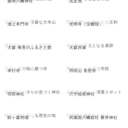
旗岡八幡神社
洗足池
日蓮ゆかりの荘厳な大本山
関東高野山と称された古刹
池上本門寺
光明寺（宝幢院）
海苔文化を伝える体験館
考古学の原点となる遺跡
大森 海苔のふるさと館
大森貝塚
日蓮入滅の地に建つ寺
秀吉ゆかりの歴史寺院
本行寺
羽田山 長照寺
疫病除けの祈りが息づく神社
赤鳥居が連なる開運スポット
羽田神社
穴守稲荷神社
時代の影を感じる歴史の地
武蔵国八幡総社の古社
鈴ヶ森刑場
武蔵国八幡総社 磐井神社