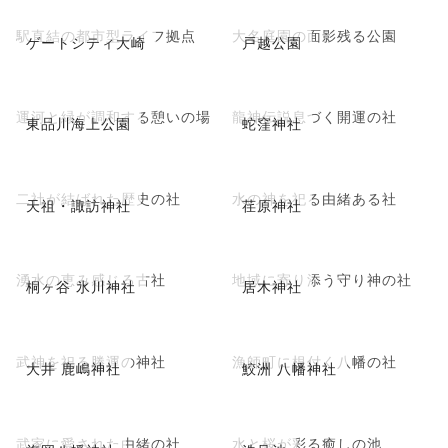
駅直結の都市型ライフ拠点
大名庭園の面影残る公園
ゲートシティ大崎
戸越公園
運河と緑が調和する憩いの場
龍神伝説息づく開運の社
東品川海上公園
蛇窪神社
二社が結ばれた歴史の社
水の神を祀る由緒ある社
天祖・諏訪神社
荏原神社
湧水の恵み感じる古社
地域に寄り添う守り神の社
桐ヶ谷 氷川神社
居木神社
武神を祀る勝運の神社
漁師町に根付く八幡の社
大井 鹿嶋神社
鮫洲 八幡神社
武家に愛された由緒の社
水と桜が彩る癒しの池