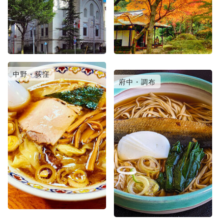
中野・荻窪
日暮里・北千住
府中・調布