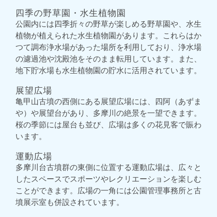
四季の野草園・水生植物園
公園内には四季折々の野草が楽しめる野草園や、水生
植物が植えられた水生植物園があります。これらはか
つて調布浄水場があった場所を利用しており、浄水場
の濾過池や沈殿池をそのまま転用しています。また、
地下貯水場も水生植物園の貯水に活用されています。
展望広場
亀甲山古墳の西側にある展望広場には、四阿（あずま
や）や展望台があり、多摩川の絶景を一望できます。
桜の季節には屋台も並び、広場は多くの花見客で賑わ
います。
運動広場
多摩川台古墳群の東側に位置する運動広場は、広々と
したスペースでスポーツやレクリエーションを楽しむ
ことができます。広場の一角には公園管理事務所と古
墳展示室も併設されています。