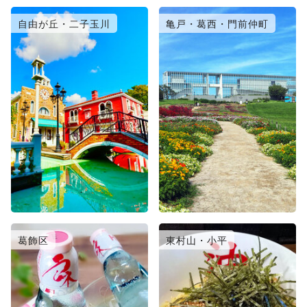
自由が丘・二子玉川
亀戸・葛西・門前仲町
葛飾区
東村山・小平