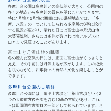
多摩川台公園は多摩川との高低差が大きく、公園内の
多くの地点から多摩川の景色を望むことができます。
特に1号墳と2号墳の西側にある展望地点では、「多
摩川八景」の一つとして知られる多摩川のS字に蛇行
する風景が広がり、晴れた日には富士山や丹沢山地、
大菩薩連嶺、さらには条件が良ければ南アルプスの
山々まで見渡せることがあります。
富士山と丹沢山地の眺望
冬の澄んだ空気の日には、正面に富士山がくっきりと
見え、その手前には丹沢山地が広がります。この絶景
を眺めながら、四季折々の自然の変化を楽しむことが
できます。
多摩川台公園の古墳群
多摩川台公園には、亀甲山古墳と宝萊山古墳という2
つの大型前方後円墳を含む10基の古墳があり、これ
らは田園調布古墳群の一部として知られています。さ