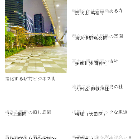
頼朝ゆかりの由緒ある寺
慈眼山 萬福寺
都会で出会う野鳥の楽園
東京港野鳥公園
富士を望む絶景の古社
多摩川浅間神社
進化する駅前ビジネス街
地域に愛される歴史の社
大田区 御嶽神社
梅香る四季の癒し庭園
桜舞うロマンチックな坂道
池上梅園
桜坂（大田区）
最先端が集う羽田の街
空港直結で旅を彩る複合ショ