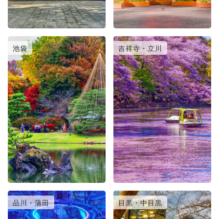
池袋
吉祥寺・立川
品川・蒲田
目黒・中目黒