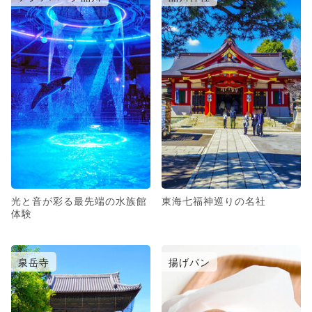
光と音が彩る最先端の水族館
東海七福神巡りの名社
体験
泉岳寺
揚げパン