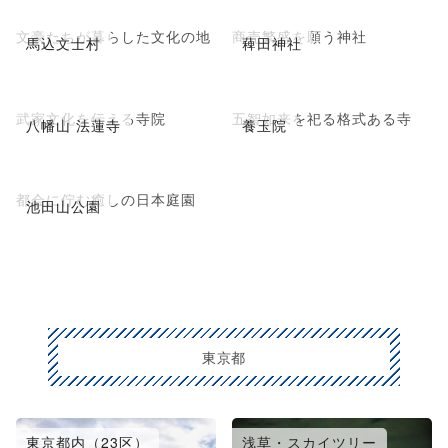
文豪たちが暮らした文化の地
商売繁盛を願う神社
馬込文士村
薭田神社
武家文化を伝える寺院
五智如来を祀る格式ある寺
八幡山 法蓮寺
養玉院
都会に佇む癒しの日本庭園
池田山公園
東京都
東京都内（23区）
浅草・スカイツリー