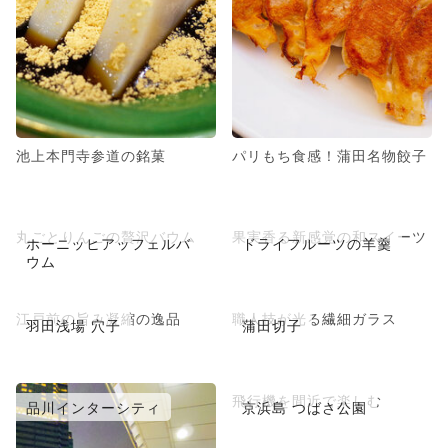
池上本門寺参道の銘菓
パリもち食感！蒲田名物餃子
丸ごとりんごの贅沢バウム
果実香る新感覚の和スイーツ
ホーニッヒアッフェルバ
ドライフルーツの羊羹
ウム
江戸前の旨み凝縮の逸品
職人技が光る繊細ガラス
羽田浅場 穴子
蒲田切子
飛行機を間近で楽しむ
品川インターシティ
京浜島 つばさ公園