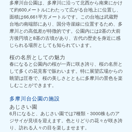
多摩川台公園は、多摩川に沿って北西から南東にかけ
て約600メートルにわたって広がる台地上に位置し、
面積は66,661平方メートルです。この台地は武蔵野
台地の南端部にあり、国分寺崖線に位置するため、多
摩川との高低差が特徴的です。公園内には2基の大前
方後円墳と8基の古墳があり、古代の歴史を身近に感
じられる場所としても知られています。
桜の名所としての魅力
春になると公園内の桜が一斉に咲き誇り、桜の名所と
して多くの花見客で賑わいます。特に展望広場からの
眺望は圧巻で、桜の美しさとともに多摩川の景色を楽
しむことができます。
多摩川台公園の施設
あじさい園
6月になると、あじさい園では7種類・3000株ものア
ジサイが見頃を迎えます。色とりどりの花々が咲き誇
り、訪れる人々の目を楽しませます。