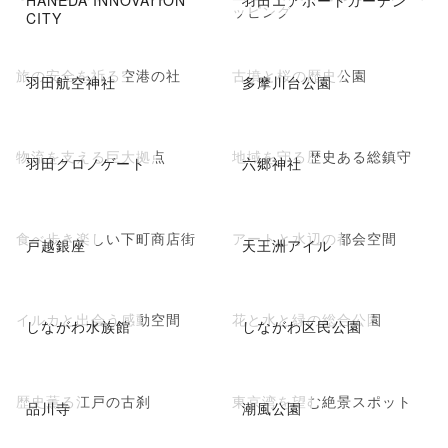
HANEDA INNOVATION
羽田エアポートガーデン
ッピング
CITY
旅の安全を祈る空港の社
古墳と桜の歴史公園
羽田航空神社
多摩川台公園
物流を支える巨大拠点
地域を守る歴史ある総鎮守
羽田クロノゲート
六郷神社
食べ歩き楽しい下町商店街
アートと水辺の都会空間
戸越銀座
天王洲アイル
イルカと出会う感動空間
花と水と緑の総合公園
しながわ水族館
しながわ区民公園
歴史薫る江戸の古刹
東京湾を望む絶景スポット
品川寺
潮風公園