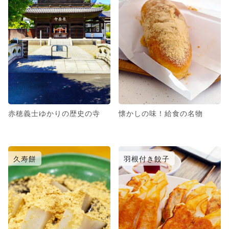
赤穂義士ゆかりの歴史の寺
懐かしの味！給食の名物
久寿餅
羽根付き餃子