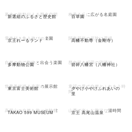
幕末の鼓動伝える歴史空間
梅香る丘に広がる名庭園
新選組のふるさと歴史館
百草園
電車好き集う遊びの楽園
関東屈指の厄除け霊場
京王れーるランド
高幡不動尊（金剛寺）
自然の中で動物と出会う楽園
歴史深き町田の守護神
多摩動物公園
箭簳八幡宮（八幡神社）
世界美術巡る充実の展示館
童謡の里で自然とふれあう時
東京富士美術館
夕やけ小やけふれあいの
間
里
高尾山の自然を学ぶ体験館
山麓で楽しむ贅沢な湯時間
TAKAO 599 MUSEUM
京王 高尾山温泉