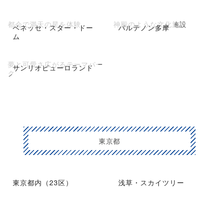
都会で満天の星を体験
神殿のような文化施設
ベネッセ・スター・ドー
パルテノン多摩
ム
夢と可愛さ広がるテーマパー
サンリオピューロランド
ク
東京都
東京都内（23区）
浅草・スカイツリー