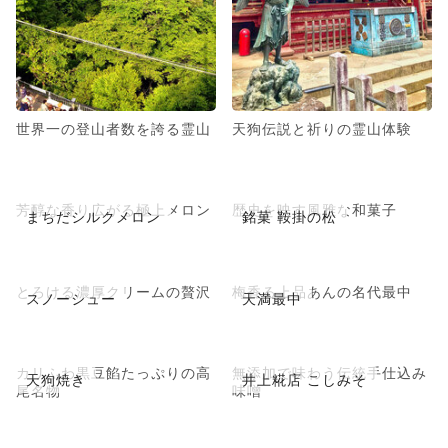
世界一の登山者数を誇る霊山
天狗伝説と祈りの霊山体験
芳醇な香り広がる極上メロン
歴史を映す風雅な和菓子
まちだシルクメロン
銘菓 鞍掛の松
とろける濃厚クリームの贅沢
梅香る上品あんの名代最中
スノーシュー
天満最中
カリふわ黒豆餡たっぷりの高
無添加で味わう伝統手仕込み
天狗焼き
井上糀店 こしみそ
尾名物
味噌