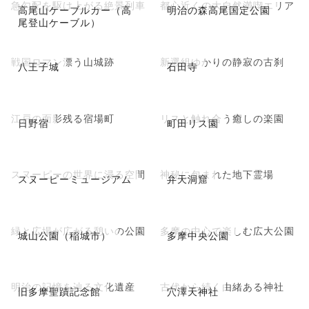
急勾配を駆け上がる絶景列車
都心近くの大自然満喫エリア
高尾山ケーブルカー（高
明治の森高尾国定公園
尾登山ケーブル）
戦国ロマン漂う山城跡
新選組ゆかりの静寂の古刹
八王子城
石田寺
江戸の面影残る宿場町
リスと触れ合う癒しの楽園
日野宿
町田リス園
スヌーピーの世界に浸る空間
神秘に包まれた地下霊場
スヌーピーミュージアム
弁天洞窟
緑と広場が広がる憩いの公園
多摩の中心で楽しむ広大公園
城山公園（稲城市）
多摩中央公園
明治の記憶を辿る文化遺産
古代から続く由緒ある神社
旧多摩聖蹟記念館
穴澤天神社