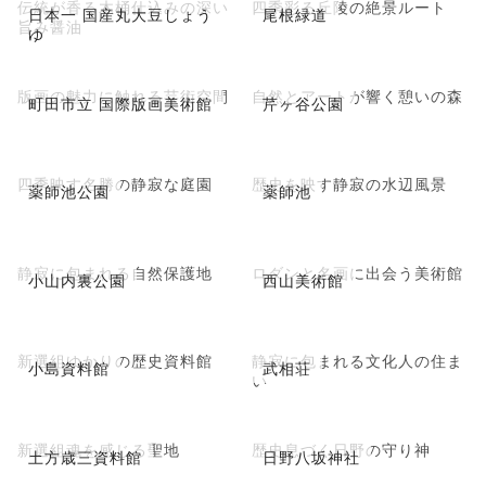
伝統が香る木桶仕込みの深い
四季彩る丘陵の絶景ルート
日本一 国産丸大豆しょう
尾根緑道
旨み醤油
ゆ
版画の魅力に触れる芸術空間
自然とアートが響く憩いの森
町田市立 国際版画美術館
芹ヶ谷公園
四季映す名勝の静寂な庭園
歴史を映す静寂の水辺風景
薬師池公園
薬師池
静寂に包まれる自然保護地
ロダンと名画に出会う美術館
小山内裏公園
西山美術館
新選組ゆかりの歴史資料館
静寂に包まれる文化人の住ま
小島資料館
武相荘
い
新選組魂を感じる聖地
歴史息づく日野の守り神
土方歳三資料館
日野八坂神社