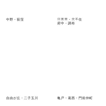
中野・荻窪
日暮里・北千住
府中・調布
自由が丘・二子玉川
亀戸・葛西・門前仲町