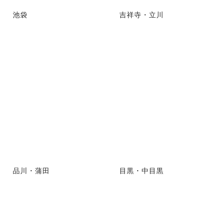
池袋
吉祥寺・立川
品川・蒲田
目黒・中目黒