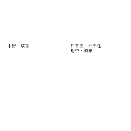
中野・荻窪
日暮里・北千住
府中・調布