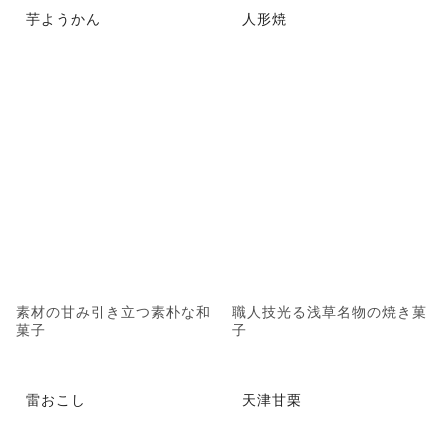
芋ようかん
人形焼
素材の甘み引き立つ素朴な和
職人技光る浅草名物の焼き菓
菓子
子
雷おこし
天津甘栗