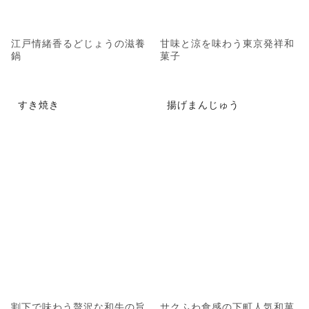
江戸情緒香るどじょうの滋養
甘味と涼を味わう東京発祥和
鍋
菓子
すき焼き
揚げまんじゅう
割下で味わう贅沢な和牛の旨
サクふわ食感の下町人気和菓