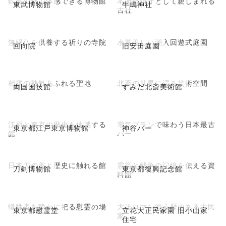
鉄道の魅力体感できる博物館
本所総鎮守として親しまれる
東武博物館
牛嶋神社
古社
無縁仏を供養する祈りの寺院
水景美しい潮入回遊式庭園
回向院
旧安田庭園
相撲の熱気あふれる聖地
北斎の世界に浸る芸術空間
両国国技館
すみだ北斎美術館
江戸と東京の歴史を体感する
電気ブランで味わう日本最古
東京都江戸東京博物館
神谷バー
館
バー
日本刀の美と歴史に触れる館
震災と戦争の記憶を伝える資
刀剣博物館
東京都復興記念館
料館
犠牲者を静かに祀る慰霊の場
大正ロマン漂う歴史ある古民
東京都慰霊堂
立花大正民家園 旧小山家
家
住宅