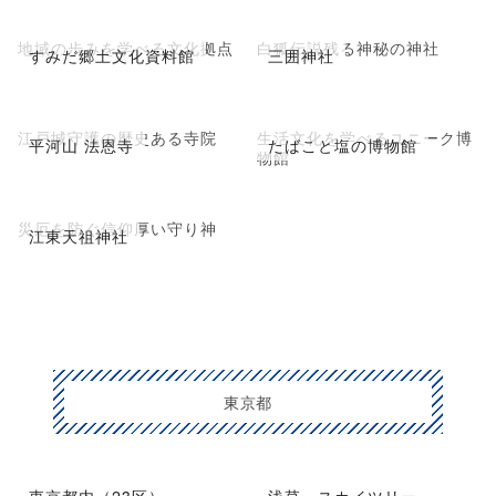
地域の歩みを学べる文化拠点
白狐伝説残る神秘の神社
すみだ郷土文化資料館
三囲神社
江戸城守護の歴史ある寺院
生活文化を学べるユニーク博
平河山 法恩寺
たばこと塩の博物館
物館
災厄を防ぐ信仰厚い守り神
江東天祖神社
東京都