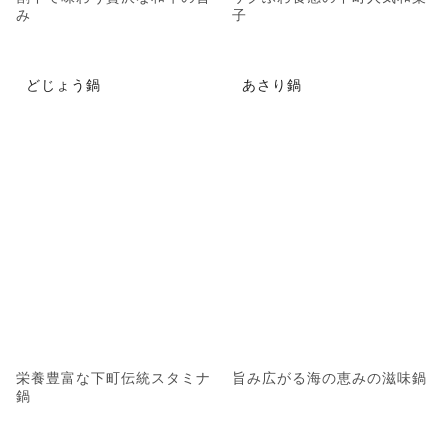
み
子
どじょう鍋
あさり鍋
栄養豊富な下町伝統スタミナ
旨み広がる海の恵みの滋味鍋
鍋