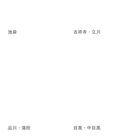
池袋
吉祥寺・立川
品川・蒲田
目黒・中目黒