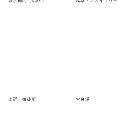
東京都内（23区）
浅草・スカイツリー
上野・御徒町
お台場