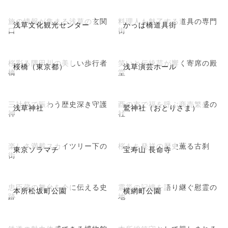
旅の情報が集まる浅草の玄関
料理人も魅了する道具の専門
浅草文化観光センター
かっぱ橋道具街
口
街
桜彩る隅田川の美しい歩行者
笑いと伝統芸が響く寄席の殿
桜橋（東京都）
浅草演芸ホール
橋
堂
三社祭で賑わう歴史深き守護
酉の市で福を呼ぶ商売繁盛の
浅草神社
鷲神社（おとりさま）
神
社
楽しさ満載スカイツリー下の
桜もち発祥の歴史薫る古刹
東京ソラマチ
宝寿山 長命寺
街
忠臣蔵の舞台を今に伝える史
震災の記憶を語り継ぐ慰霊の
本所松坂町公園
横網町公園
跡
地