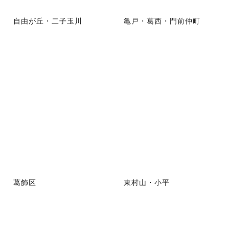
自由が丘・二子玉川
亀戸・葛西・門前仲町
葛飾区
東村山・小平