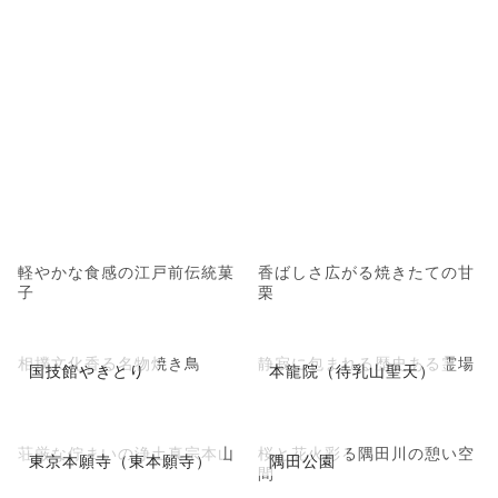
軽やかな食感の江戸前伝統菓
香ばしさ広がる焼きたての甘
子
栗
相撲文化香る名物焼き鳥
静寂に包まれる歴史ある霊場
国技館やきとり
本龍院（待乳山聖天）
荘厳な佇まいの浄土真宗本山
桜と花火彩る隅田川の憩い空
東京本願寺（東本願寺）
隅田公園
間