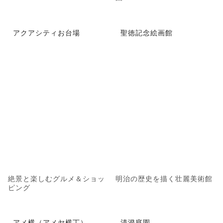
アクアシティお台場
聖徳記念絵画館
絶景と楽しむグルメ＆ショッ
明治の歴史を描く壮麗美術館
ピング
アメ横（アメヤ横丁）
清澄庭園