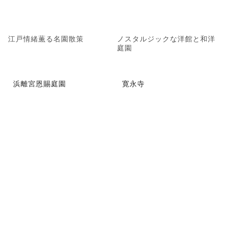
江戸情緒薫る名園散策
ノスタルジックな洋館と和洋
庭園
浜離宮恩賜庭園
寛永寺