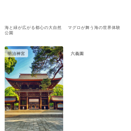
海と緑が広がる都心の大自然
マグロが舞う海の世界体験
公園
明治神宮
六義園