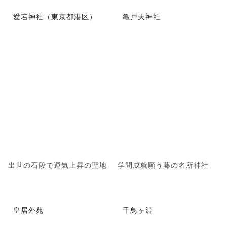
愛宕神社（東京都港区）
亀戸天神社
出世の石段で運気上昇の聖地
学問成就願う藤の名所神社
皇居外苑
千鳥ヶ淵