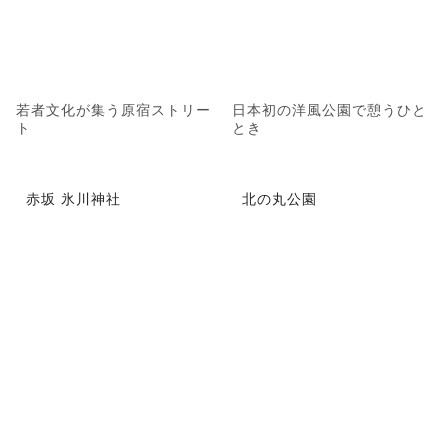
若者文化が集う原宿ストリー
日本初の洋風公園で憩うひと
ト
とき
赤坂 氷川神社
北の丸公園