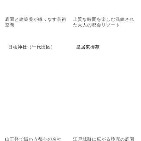
庭園と建築美が織りなす芸術
上質な時間を楽しむ洗練され
空間
た大人の都会リゾート
日枝神社（千代田区）
皇居東御苑
山王祭で賑わう都心の名社
江戸城跡に広がる静寂の庭園