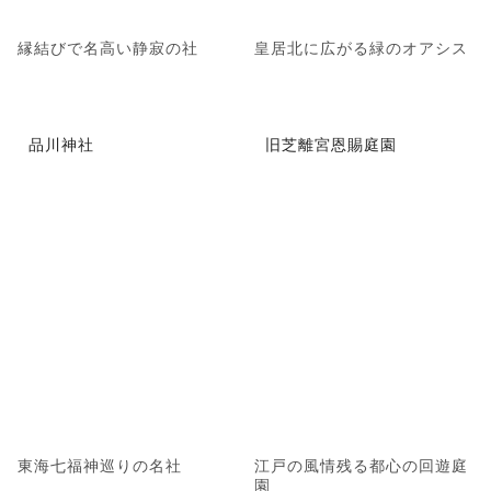
縁結びで名高い静寂の社
皇居北に広がる緑のオアシス
品川神社
旧芝離宮恩賜庭園
東海七福神巡りの名社
江戸の風情残る都心の回遊庭
園