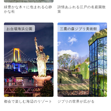
緑豊かな木々に包まれる心静
詩情あふれる江戸の名庭園散
かな杜
策
お台場海浜公園
三鷹の森ジブリ美術館
都会で楽しむ海辺のリゾート
ジブリの世界が広がる