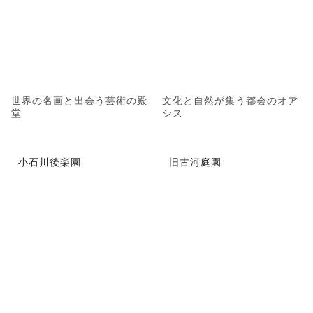
世界の名画と出会う芸術の殿
文化と自然が集う都会のオア
堂
シス
小石川後楽園
旧古河庭園