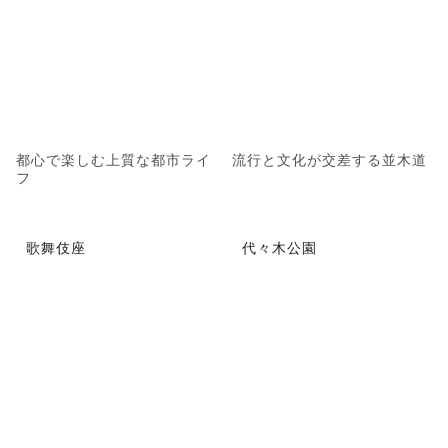
都心で楽しむ上質な都市ライ
流行と文化が交差する並木道
フ
歌舞伎座
代々木公園