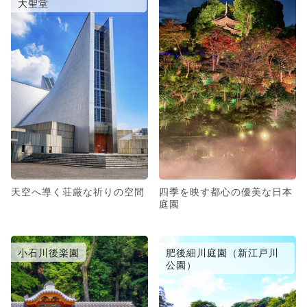
大聖堂
天空へ導く荘厳な祈りの空間
四季を映す都心の優美な日本
庭園
小石川後楽園
肥後細川庭園（新江戸川
公園）