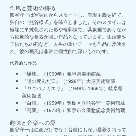
作風と芸術の特徴
熊谷守一は写実画からスタートし、表現主義を経て、
独自の「熊谷様式」を確立しました。そのスタイルは
極端に単純化された形や輪郭線で、具象画でありなが
ら抽象的な要素が強い作品となっています。生活苦や
子供たちの死など、人生の重いテーマも作品に反映さ
れ、彼の画風は非常に個性的で深いものです。
代表的な作品
『蝋燭』（1909年）岐阜県美術館蔵
『陽の死んだ日』（1928年）大原美術館蔵
『ヤキバノカエリ』（1948年-1956年）岐阜県
美術館蔵
『白猫』（1959年）豊島区立熊谷守一美術館蔵
『芍薬』（1973年）和泉市久保惣記念美術館蔵
趣味と音楽への愛
熊谷守一は絵画だけでなく音楽にも深い愛着を持って