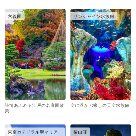
六義園
サンシャイン水族館
詩情あふれる江戸の名庭園散
空に浮かぶ癒しの天空水族館
策
東京カテドラル聖マリア
椿山荘