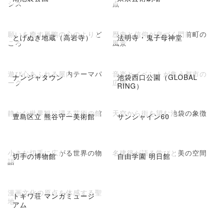
シス
点
願いを癒す巣鴨の心のよりど
歴史と信仰が息づく門前町の
とげぬき地蔵（高岩寺）
法明寺・鬼子母神堂
ころ
風景
遊び心あふれる屋内テーマパ
音楽とイベントが集う都市の
ナンジャタウン
池袋西口公園（GLOBAL
ーク
広場
RING）
静かな世界観に浸る芸術の館
天空から街を望む池袋の象徴
豊島区立 熊谷守一美術館
サンシャイン60
小さな切手に広がる世界の物
名建築が語る学びと美の空間
切手の博物館
自由学園 明日館
語
漫画文化の原点を体感する聖
トキワ荘 マンガミュージ
地
アム