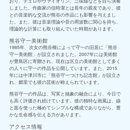
おり、チェロやヴァイオリン、三味線などを自ら演奏
しました。作曲家の信時潔とは長年の親友であり、彼
との音楽的な交流が熊谷の作品にも影響を与えまし
た。また、彼は音楽理論や音の周波数に関心を持ち、
理論的な計算にも取り組んでいた時期があります。
熊谷守一美術館
1985年、次女の熊谷榧によって守一の旧居に「熊谷
守一美術館」が設立されました。2007年には美術館
が豊島区に寄贈され、現在は区立の美術館として多く
の人々に守一の作品を公開しています。また、2015
年には中津川市に「熊谷守一つけち記念館」が設立さ
れ、郷里でも彼の芸術が称えられています。
熊谷守一の作品は、写実と抽象の融合により、今日で
も高く評価され続けています。彼の独特な画風は、線
と面を使った極めてシンプルな構成でありながら、豊
かな生命感を伝える力があります。
アクセス情報