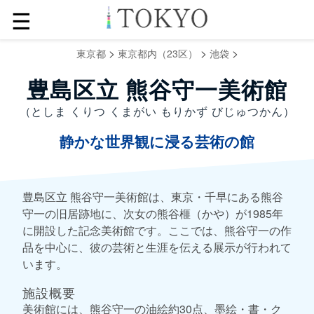
☰
>
>
>
東京都
東京都内（23区）
池袋
豊島区立 熊谷守一美術館
（としま くりつ くまがい もりかず びじゅつかん）
静かな世界観に浸る芸術の館
豊島区立 熊谷守一美術館は、東京・千早にある熊谷
守一の旧居跡地に、次女の熊谷榧（かや）が1985年
に開設した記念美術館です。ここでは、熊谷守一の作
品を中心に、彼の芸術と生涯を伝える展示が行われて
います。
施設概要
美術館には、熊谷守一の油絵約30点、墨絵・書・ク