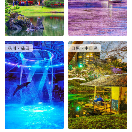
品川・蒲田
目黒・中目黒