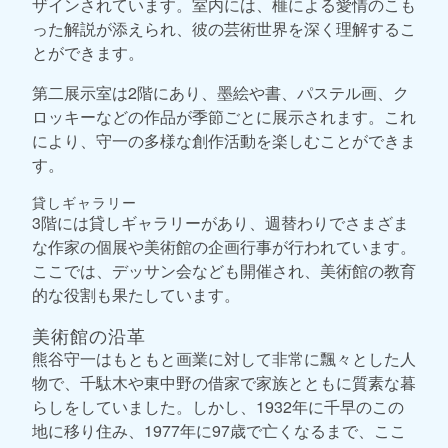
ザインされています。室内には、榧による愛情のこも
った解説が添えられ、彼の芸術世界を深く理解するこ
とができます。
第二展示室は2階にあり、墨絵や書、パステル画、ク
ロッキーなどの作品が季節ごとに展示されます。これ
により、守一の多様な創作活動を楽しむことができま
す。
貸しギャラリー
3階には貸しギャラリーがあり、週替わりでさまざま
な作家の個展や美術館の企画行事が行われています。
ここでは、デッサン会なども開催され、美術館の教育
的な役割も果たしています。
美術館の沿革
熊谷守一はもともと画業に対して非常に飄々とした人
物で、千駄木や東中野の借家で家族とともに質素な暮
らしをしていました。しかし、1932年に千早のこの
地に移り住み、1977年に97歳で亡くなるまで、ここ