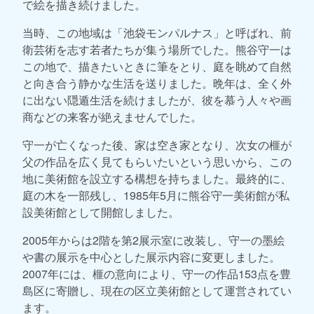
で絵を描き続けました。
当時、この地域は「池袋モンパルナス」と呼ばれ、前
衛芸術を志す若者たちが集う場所でした。熊谷守一は
この地で、描きたいときに筆をとり、庭を眺めて自然
と向き合う静かな生活を送りました。晩年は、全く外
に出ない隠遁生活を続けましたが、彼を慕う人々や画
商などの来客が絶えませんでした。
守一が亡くなった後、家は空き家となり、次女の榧が
父の作品を広く見てもらいたいという思いから、この
地に美術館を設立する構想を持ちました。最終的に、
庭の木を一部残し、1985年5月に熊谷守一美術館が私
設美術館として開館しました。
2005年からは2階を第2展示室に改装し、守一の墨絵
や書の展示を中心とした展示内容に変更しました。
2007年には、榧の意向により、守一の作品153点を豊
島区に寄贈し、現在の区立美術館として運営されてい
ます。