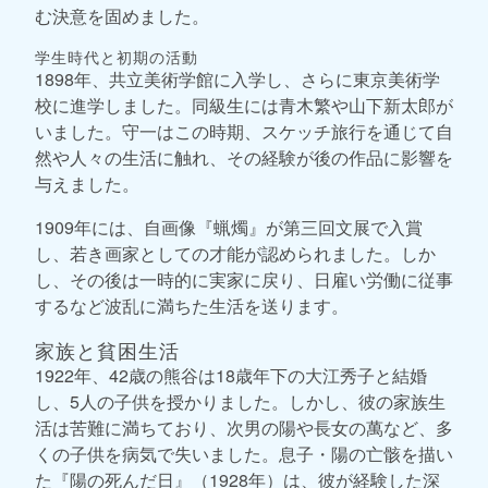
む決意を固めました。
学生時代と初期の活動
1898年、共立美術学館に入学し、さらに東京美術学
校に進学しました。同級生には青木繁や山下新太郎が
いました。守一はこの時期、スケッチ旅行を通じて自
然や人々の生活に触れ、その経験が後の作品に影響を
与えました。
1909年には、自画像『蝋燭』が第三回文展で入賞
し、若き画家としての才能が認められました。しか
し、その後は一時的に実家に戻り、日雇い労働に従事
するなど波乱に満ちた生活を送ります。
家族と貧困生活
1922年、42歳の熊谷は18歳年下の大江秀子と結婚
し、5人の子供を授かりました。しかし、彼の家族生
活は苦難に満ちており、次男の陽や長女の萬など、多
くの子供を病気で失いました。息子・陽の亡骸を描い
た『陽の死んだ日』（1928年）は、彼が経験した深