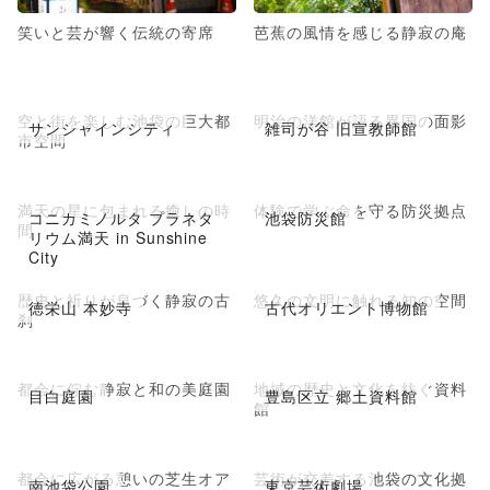
笑いと芸が響く伝統の寄席
芭蕉の風情を感じる静寂の庵
空と街を楽しむ池袋の巨大都
明治の洋館が語る異国の面影
サンシャインシティ
雑司が谷 旧宣教師館
市空間
満天の星に包まれる癒しの時
体験で学ぶ命を守る防災拠点
コニカミノルタ プラネタ
池袋防災館
間
リウム満天 in Sunshine
City
歴史と祈りが息づく静寂の古
悠久の文明に触れる知の空間
徳栄山 本妙寺
古代オリエント博物館
刹
都会に佇む静寂と和の美庭園
地域の歴史と文化を紡ぐ資料
目白庭園
豊島区立 郷土資料館
館
都会に広がる憩いの芝生オア
芸術が交差する池袋の文化拠
南池袋公園
東京芸術劇場