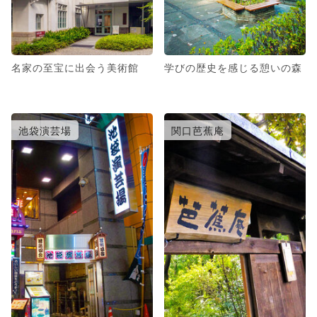
名家の至宝に出会う美術館
学びの歴史を感じる憩いの森
池袋演芸場
関口芭蕉庵