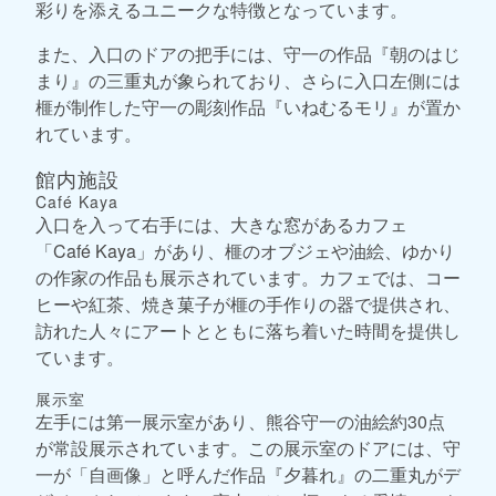
彩りを添えるユニークな特徴となっています。
また、入口のドアの把手には、守一の作品『朝のはじ
まり』の三重丸が象られており、さらに入口左側には
榧が制作した守一の彫刻作品『いねむるモリ』が置か
れています。
館内施設
Café Kaya
入口を入って右手には、大きな窓があるカフェ
「Café Kaya」があり、榧のオブジェや油絵、ゆかり
の作家の作品も展示されています。カフェでは、コー
ヒーや紅茶、焼き菓子が榧の手作りの器で提供され、
訪れた人々にアートとともに落ち着いた時間を提供し
ています。
展示室
左手には第一展示室があり、熊谷守一の油絵約30点
が常設展示されています。この展示室のドアには、守
一が「自画像」と呼んだ作品『夕暮れ』の二重丸がデ