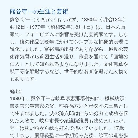
熊谷守一の生涯と芸術
熊谷 守一（くまがい もりかず、1880年〈明治13年〉
4月2日 - 1977年〈昭和52年〉8月1日）は、日本の画
家で、フォービズムに影響を受けた芸術家です。しか
し、彼の作品は晩年にかけてシンプルな抽象的表現に
進化しました。富裕層の出身でありながら、極度の芸
術家気質から貧困生活を送り、作品を通じて「画壇の
仙人」として知られるようになりました。文化勲章や
勲三等を辞退するなど、世俗的な名誉を避けた人物で
もあります。
経歴
1880年、熊谷守一は岐阜県恵那郡付知に、機械紡績
業を営む事業家の父、熊谷孫六郎と母タイの三男とし
て生まれました。父の孫六郎は自らの努力で成功を収
めた人物で、岐阜市長や衆議院議員も務めましたが、
守一は幼い頃から絵を好んで描いていました。17歳
で上京し、慶應義塾に一学期通った後、絵画の道を歩