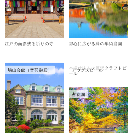
江戸の面影残る祈りの寺
都心に広がる緑の学術庭園
本場仕込みの贅沢クラフトビ
鳩山会館（音羽御殿）
アウグスビール
ール
占春園