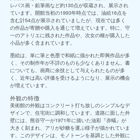
レパス画・鉛筆画など約130点が収蔵され、展示され
ています。開館当初の1993年時点では、油絵16点を
含む計54点が展示されていましたが、現在では多く
の作品が寄贈や購入を通じて増えています。特に、守
一のアトリエに残された作品や、次女の榧が購入した
小品が多く含まれています。
墨絵は、単に筆と色墨で和紙に描かれた即興作品が多
く、その制作年が不詳のものも少なくありません。書
についても、画商に余技として与えられたものが多
く、近年は高い評価を受けるようになり、展示の機会
が増えています。
外観の特徴
美術館の外観はコンクリート打ち放しのシンプルなデ
ザインで、住宅街に調和しています。道路に面した外
壁には、熊谷守一が1971年に描いた油彩『赤蟻』が
大きく刻まれ、アリが砂糖を運ぶ様子が描かれていま
す。このデザインは、モノトーンを基調とした外観に