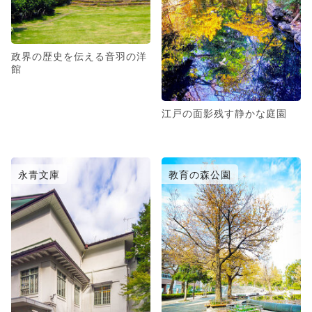
政界の歴史を伝える音羽の洋
館
江戸の面影残す静かな庭園
永青文庫
教育の森公園