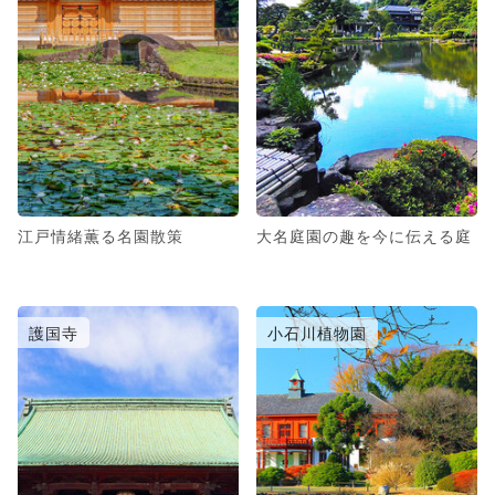
江戸情緒薫る名園散策
大名庭園の趣を今に伝える庭
護国寺
小石川植物園