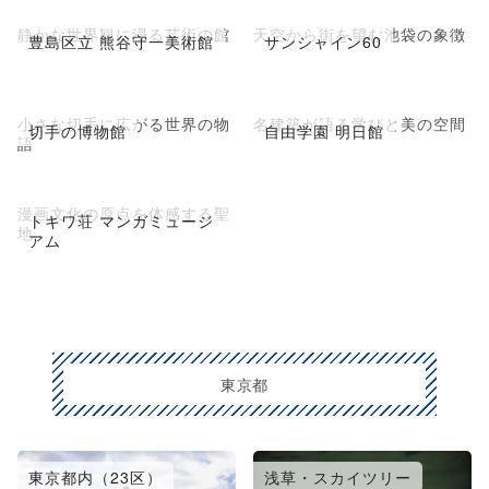
静かな世界観に浸る芸術の館
天空から街を望む池袋の象徴
豊島区立 熊谷守一美術館
サンシャイン60
小さな切手に広がる世界の物
名建築が語る学びと美の空間
切手の博物館
自由学園 明日館
語
漫画文化の原点を体感する聖
トキワ荘 マンガミュージ
地
アム
東京都
東京都内（23区）
浅草・スカイツリー