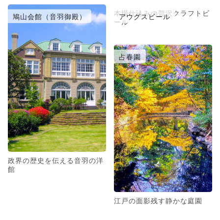
本場仕込みの贅沢クラフトビ
鳩山会館（音羽御殿）
アウグスビール
ール
占春園
政界の歴史を伝える音羽の洋
館
江戸の面影残す静かな庭園