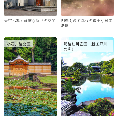
天空へ導く荘厳な祈りの空間
四季を映す都心の優美な日本
庭園
小石川後楽園
肥後細川庭園（新江戸川
公園）