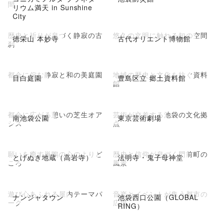
間
リウム満天 in Sunshine
City
歴史と祈りが息づく静寂の古
悠久の文明に触れる知の空間
徳栄山 本妙寺
古代オリエント博物館
刹
都会に佇む静寂と和の美庭園
地域の歴史と文化を紡ぐ資料
目白庭園
豊島区立 郷土資料館
館
都会に広がる憩いの芝生オア
芸術が交差する池袋の文化拠
南池袋公園
東京芸術劇場
シス
点
願いを癒す巣鴨の心のよりど
歴史と信仰が息づく門前町の
とげぬき地蔵（高岩寺）
法明寺・鬼子母神堂
ころ
風景
遊び心あふれる屋内テーマパ
音楽とイベントが集う都市の
ナンジャタウン
池袋西口公園（GLOBAL
ーク
広場
RING）