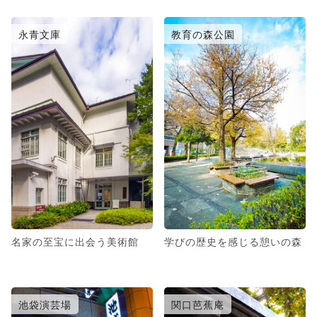
永青文庫
教育の森公園
名家の至宝に出会う美術館
学びの歴史を感じる憩いの森
池袋演芸場
関口芭蕉庵