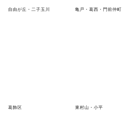
自由が丘・二子玉川
亀戸・葛西・門前仲町
葛飾区
東村山・小平