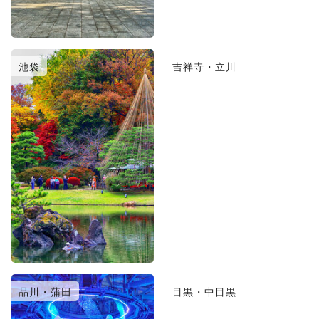
池袋
吉祥寺・立川
品川・蒲田
目黒・中目黒