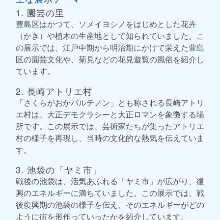
1. 園芸の里
豊島区はかつて、ソメイヨシノをはじめとした花卉
（かき）や植木の生産地として知られていました。こ
の展示では、江戸中期から明治期にかけて栄えた豊島
区の園芸文化や、菊見などの花見遊覧の風俗を紹介し
ています。
2. 長崎アトリエ村
「さくらがおかパルテノン」とも称される長崎アトリ
エ村は、大正デモクラシーと大正ロマンを象徴する場
所です。この展示では、芸術家たちが集ったアトリエ
村の様子を再現し、当時の文化的な熱気を伝えていま
す。
3. 池袋の「ヤミ市」
戦後の池袋は、活気あふれる「ヤミ市」が広がり、復
興のエネルギーに満ちていました。この展示では、戦
後復興期の池袋の様子を伝え、そのエネルギーがどの
ように街を形作っていったかを紹介しています。