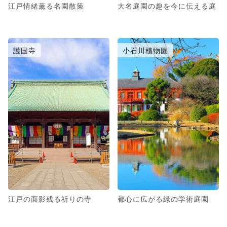
江戸情緒薫る名園散策
大名庭園の趣を今に伝える庭
護国寺
小石川植物園
江戸の面影残る祈りの寺
都心に広がる緑の学術庭園