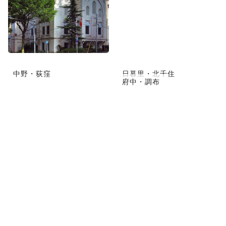
中野・荻窪
日暮里・北千住
府中・調布