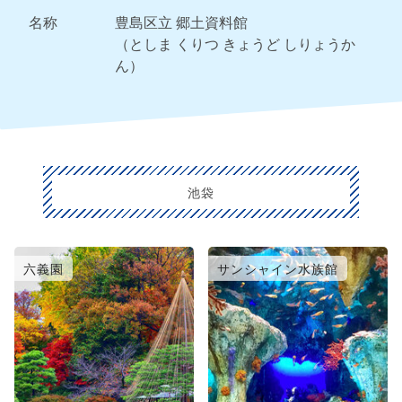
名称
豊島区立 郷土資料館
（としま くりつ きょうど しりょうか
ん）
池袋
六義園
サンシャイン水族館