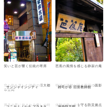
笑いと芸が響く伝統の寄席
芭蕉の風情を感じる静寂の庵
空と街を楽しむ池袋の巨大都
明治の洋館が語る異国の面影
サンシャインシティ
雑司が谷 旧宣教師館
市空間
満天の星に包まれる癒しの時
体験で学ぶ命を守る防災拠点
コニカミノルタ プラネタ
池袋防災館