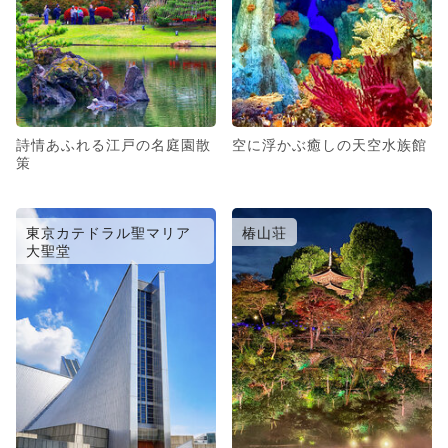
詩情あふれる江戸の名庭園散
空に浮かぶ癒しの天空水族館
策
東京カテドラル聖マリア
椿山荘
大聖堂