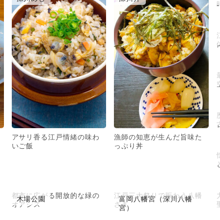
アサリ香る江戸情緒の味わ
漁師の知恵が生んだ旨味た
いご飯
っぷり丼
都市に広がる開放的な緑の
江戸三大祭りで賑わう八幡
木場公園
富岡八幡宮（深川八幡
オアシス
さま
宮）