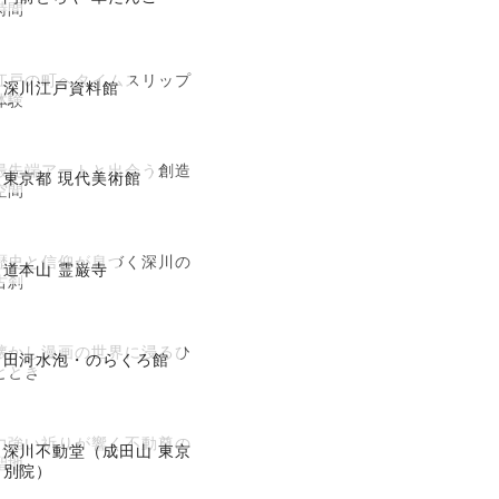
時間
江戸の町へタイムスリップ
深川江戸資料館
体験
最先端アートと出会う創造
東京都 現代美術館
空間
歴史と信仰が息づく深川の
道本山 霊巌寺
古刹
懐かし漫画の世界に浸るひ
田河水泡・のらくろ館
ととき
力強い祈りが響く不動尊の
深川不動堂（成田山 東京
聖地
別院）