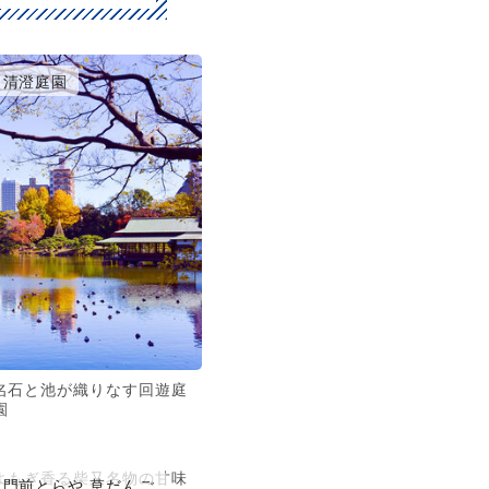
清澄庭園
名石と池が織りなす回遊庭
園
よもぎ香る柴又名物の甘味
門前とらや 草だんご