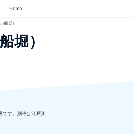
Home
ル船堀）
船堀）
設です。別称は江戸川