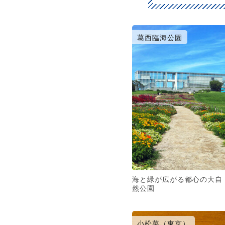
葛西臨海公園
海と緑が広がる都心の大自
然公園
小松菜（東京）