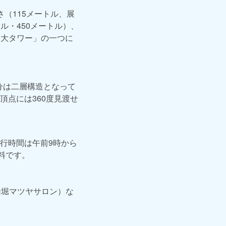
（115メートル、展
ル・450メートル）、
三大タワー」の一つに
分は二層構造となって
点には360度見渡せ
行時間は午前9時から
料です。
船堀マツヤサロン）な