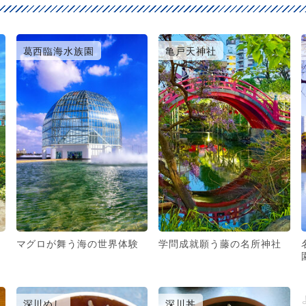
葛西臨海水族園
亀戸天神社
マグロが舞う海の世界体験
学問成就願う藤の名所神社
深川めし
深川丼