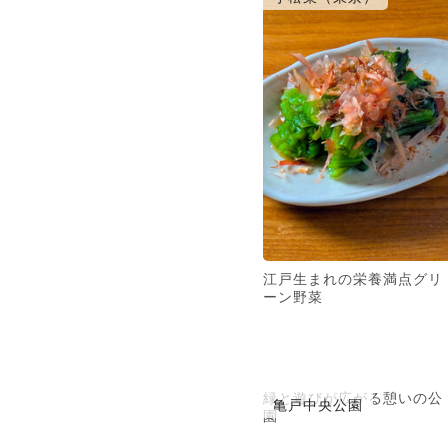
江戸生まれの栄養満点グリ
ーン野菜
緑と遊びが広がる憩いの公
亀戸中央公園
園