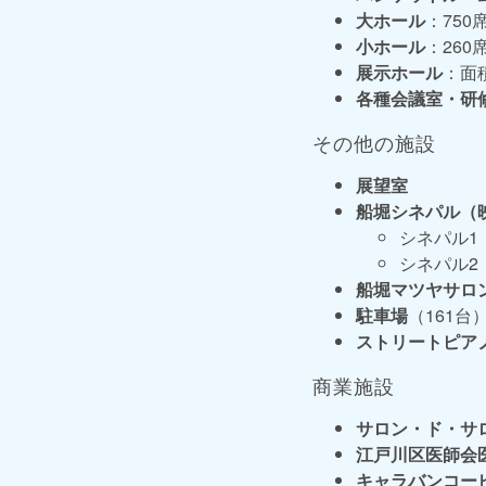
大ホール
：750
小ホール
：260
展示ホール
：面
各種会議室・研
その他の施設
展望室
船堀シネパル（
シネパル1
シネパル2
船堀マツヤサロ
駐車場
（161台
ストリートピア
商業施設
サロン・ド・サ
江戸川区医師会
キャラバンコー