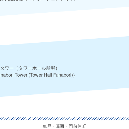
タワー（タワーホール船堀）
abori Tower (Tower Hall Funabori)）
亀戸・葛西・門前仲町