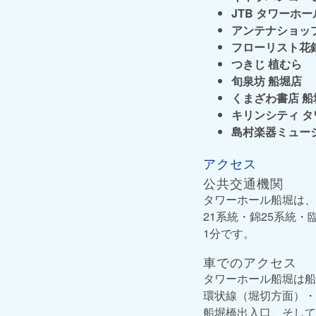
JTB タワーホ
アンテナショッ
フローリスト花
つきじ 植むら
旬泉坊 船堀店
くまざわ書店 船
キリンシティ 
島村楽器ミュー
アクセス
公共交通機関
タワーホール船堀は、
21系統・錦25系統・
1分です。
車でのアクセス
タワーホール船堀は船
環状線（堀切方面）・
船堀橋出入口、そして