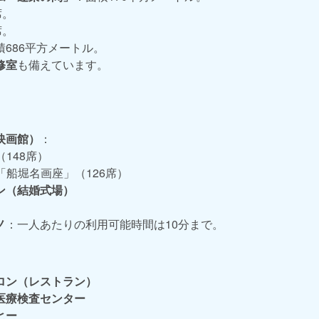
席。
席。
積686平方メートル。
修室
も備えています。
映画館）
：
（148席）
「船堀名画座」（126席）
ン（結婚式場）
）
ノ
：一人あたりの利用可能時間は10分まで。
ロン（レストラン）
医療検査センター
ヒー