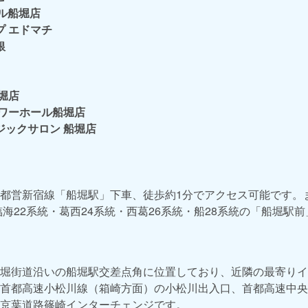
ール船堀店
プ エドマチ
銀
堀店
タワーホール船堀店
ジックサロン 船堀店
都営新宿線「船堀駅」下車、徒歩約1分でアクセス可能です。
臨海22系統・葛西24系統・西葛26系統・船28系統の「船堀駅
堀街道沿いの船堀駅交差点角に位置しており、近隣の最寄りイ
首都高速小松川線（箱崎方面）の小松川出入口、首都高速中央
京葉道路篠崎インターチェンジです。