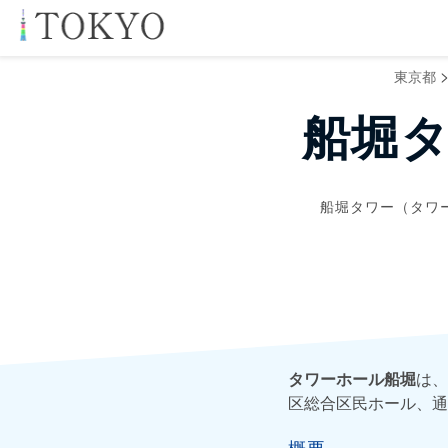
東京都
船堀
船堀タワー（タワ
タワーホール船堀
は、
区総合区民ホール、通
概要