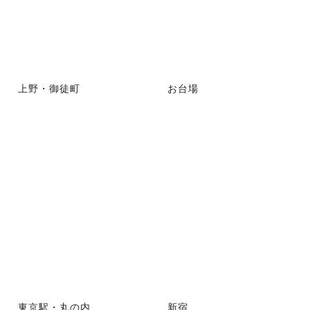
上野・御徒町
お台場
東京駅・丸の内
新宿