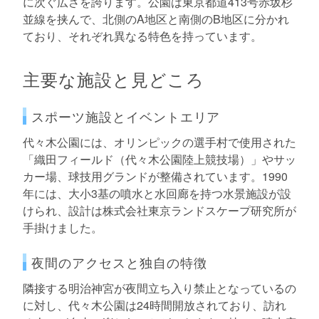
に次ぐ広さを誇ります。公園は東京都道413号赤坂杉
並線を挟んで、北側のA地区と南側のB地区に分かれ
ており、それぞれ異なる特色を持っています。
主要な施設と見どころ
スポーツ施設とイベントエリア
代々木公園には、オリンピックの選手村で使用された
「織田フィールド（代々木公園陸上競技場）」やサッ
カー場、球技用グランドが整備されています。1990
年には、大小3基の噴水と水回廊を持つ水景施設が設
けられ、設計は株式会社東京ランドスケープ研究所が
手掛けました。
夜間のアクセスと独自の特徴
隣接する明治神宮が夜間立ち入り禁止となっているの
に対し、代々木公園は24時間開放されており、訪れ