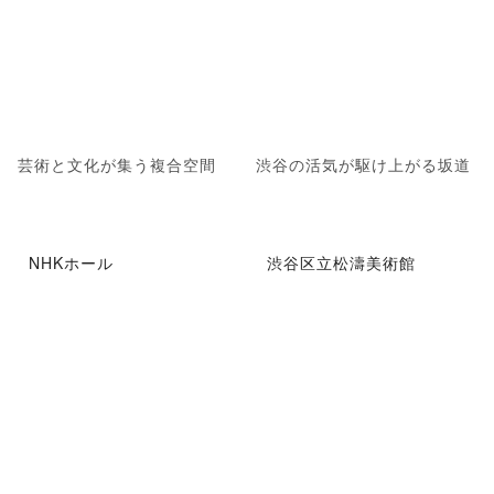
芸術と文化が集う複合空間
渋谷の活気が駆け上がる坂道
NHKホール
渋谷区立松濤美術館