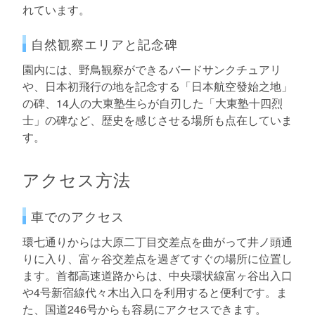
れています。
自然観察エリアと記念碑
園内には、野鳥観察ができるバードサンクチュアリ
や、日本初飛行の地を記念する「日本航空發始之地」
の碑、14人の大東塾生らが自刃した「大東塾十四烈
士」の碑など、歴史を感じさせる場所も点在していま
す。
アクセス方法
車でのアクセス
環七通りからは大原二丁目交差点を曲がって井ノ頭通
りに入り、富ヶ谷交差点を過ぎてすぐの場所に位置し
ます。首都高速道路からは、中央環状線富ヶ谷出入口
や4号新宿線代々木出入口を利用すると便利です。ま
た、国道246号からも容易にアクセスできます。