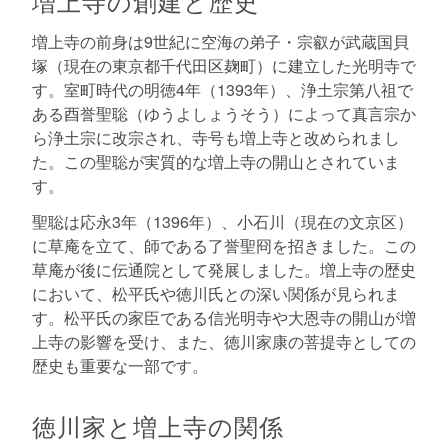
増上寺の創建と歴史
増上寺の前身は9世紀に空海の弟子・宗叡が武蔵国貝
塚（現在の東京都千代田区麹町）に建立した光明寺で
す。室町時代の明徳4年（1393年）、浄土宗第八祖で
ある酉誉聖聡（ゆうよしょうそう）によって真言宗か
ら浄土宗に改宗され、寺号も増上寺と改められまし
た。この聖聡が実質的な増上寺の開山とされていま
す。
聖聡は応永3年（1396年）、小石川（現在の文京区）
に草庵を立て、師である了誉聖冏を招きました。この
草庵が後に伝通院として発展しました。増上寺の歴史
において、松平氏や徳川氏との深い関係が見られま
す。松平氏の家臣である信光明寺や大恩寺の開山が増
上寺の影響を受け、また、徳川家康の菩提寺としての
歴史も重要な一部です。
徳川家と増上寺の関係