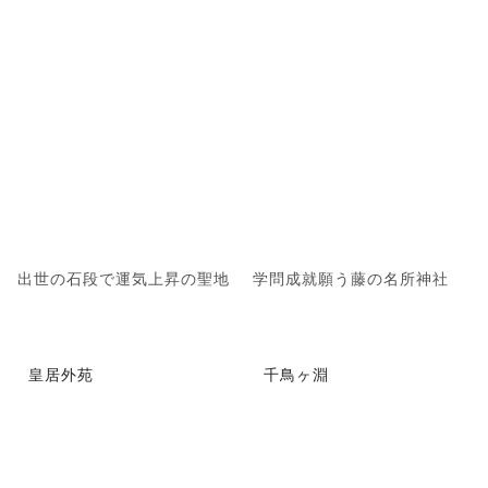
出世の石段で運気上昇の聖地
学問成就願う藤の名所神社
皇居外苑
千鳥ヶ淵