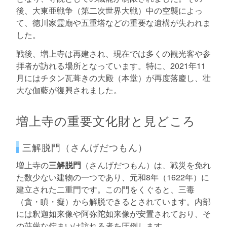
後、大東亜戦争（第二次世界大戦）中の空襲によっ
て、徳川家霊廟や五重塔などの重要な遺構が失われま
した。
戦後、増上寺は再建され、現在では多くの観光客や参
拝者が訪れる場所となっています。特に、2021年11
月にはチタン瓦葺きの大殿（本堂）が再度落慶し、壮
大な伽藍が復興されました。
増上寺の重要文化財と見どころ
三解脱門（さんげだつもん）
増上寺の
三解脱門
（さんげだつもん）は、戦災を免れ
た数少ない建物の一つであり、元和8年（1622年）に
建立された二重門です。この門をくぐると、三毒
（貪・瞋・癡）から解脱できるとされています。内部
には釈迦如来像や阿弥陀如来像が安置されており、そ
の荘厳な佇まいは訪れる者を圧倒します。