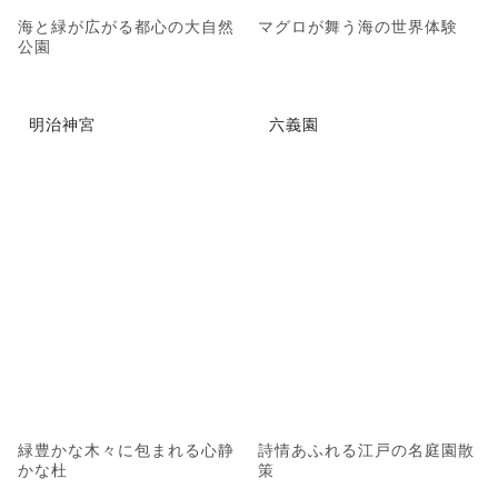
海と緑が広がる都心の大自然
マグロが舞う海の世界体験
公園
明治神宮
六義園
緑豊かな木々に包まれる心静
詩情あふれる江戸の名庭園散
かな杜
策