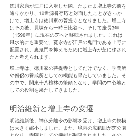
徳川家康が江戸に入府した際、たまたま増上寺の前を
通りかかり、12世源誉存応と対面したことがきっか
けで、増上寺は徳川家の菩提寺となりました。増上寺
はその後、貝塚から一時日比谷へ、そして慶長3年
（1598年）に現在の芝へと移転されました。これは
風水的にも重要で、寛永寺が江戸の鬼門である上野に
配置され、裏鬼門を抑えるために増上寺が芝に移され
たと考えられます。
増上寺は、徳川家の菩提寺としてだけでなく、学問所
や僧侶の養成所としての機能も果たしていました。そ
の中で、関東十八檀林の筆頭となり、学問の中心地と
しての役割を果たしてきました。
明治維新と増上寺の変遷
明治維新後、神仏分離令の影響を受け、増上寺の規模
は大きく縮小しました。また、境内の広範囲が芝公園
となり、寺院としての機能が制限されました。その