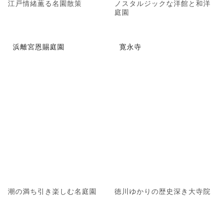
江戸情緒薫る名園散策
ノスタルジックな洋館と和洋
庭園
浜離宮恩賜庭園
寛永寺
潮の満ち引き楽しむ名庭園
徳川ゆかりの歴史深き大寺院