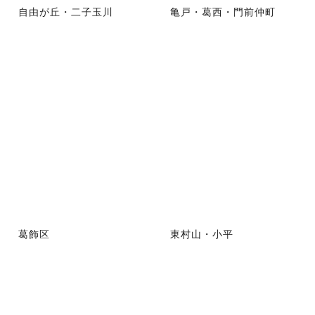
自由が丘・二子玉川
亀戸・葛西・門前仲町
葛飾区
東村山・小平