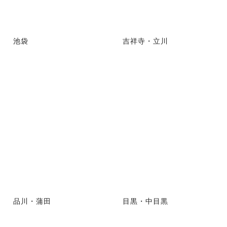
池袋
吉祥寺・立川
品川・蒲田
目黒・中目黒