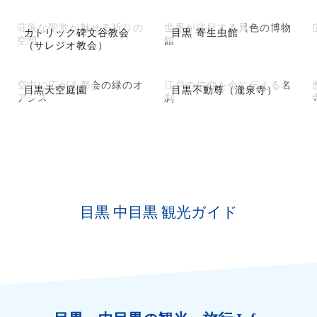
荘厳な聖堂が魅せる祈りの
世界が注目する異色の博物
カトリック碑文谷教会
目黒 寄生虫館
空間
館
（サレジオ教会）
空中に広がる都会の緑のオ
江戸の信仰を今に伝える名
目黒天空庭園
目黒不動尊（瀧泉寺）
アシス
刹
目黒 中目黒 観光ガイド