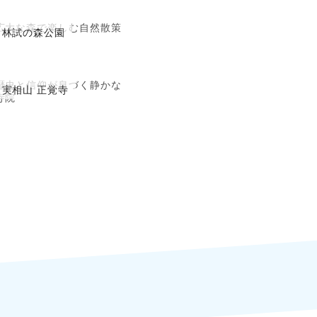
広大な森で楽しむ自然散策
林試の森公園
歴史と信仰が息づく静かな
実相山 正覚寺
寺院