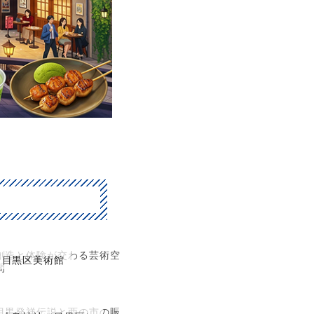
創造と体験が交わる芸術空
目黒区美術館
間
目黒発祥伝説と酉の市の賑