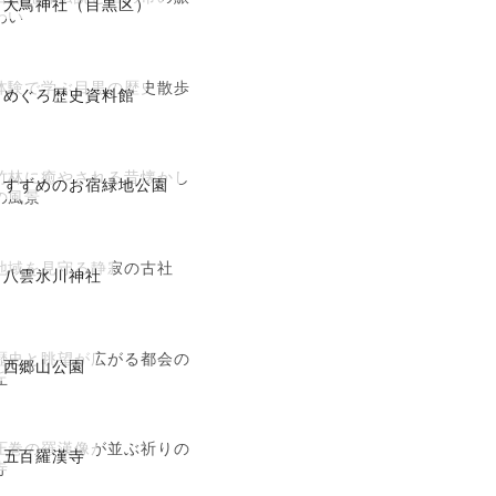
大鳥神社（目黒区）
わい
体験で学ぶ目黒の歴史散歩
めぐろ歴史資料館
竹林に癒やされる昔懐かし
すずめのお宿緑地公園
の風景
地域を見守る静寂の古社
八雲氷川神社
歴史と眺望が広がる都会の
西郷山公園
丘
圧巻の羅漢像が並ぶ祈りの
五百羅漢寺
寺