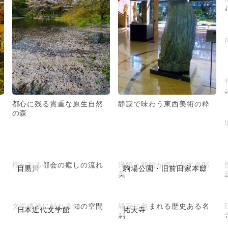
都心に残る貴重な原生自然
静寂で味わう東西美術の粋
の森
桜が彩る都会の癒しの流れ
洋館と和館が織りなす名邸
目黒川
駒場公園・旧前田家本邸
美
文学遺産に触れる知の空間
静寂に包まれる歴史ある名
日本近代文学館
祐天寺
刹