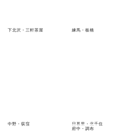
下北沢・三軒茶屋
練馬・板橋
中野・荻窪
日暮里・北千住
府中・調布