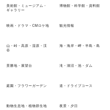
美術館・ミュージアム・
博物館・科学館・資料館
ギャラリー
映画・ドラマ・CMロケ地
観光情報
山・峠・高原・湿原・渓
海・海岸・岬・半島・島
谷
景勝地・展望台
滝・湖沼・池・ダム
庭園・フラワーガーデン
道・ドライブコース
動物生息地・植物群生地
夜景・夕日