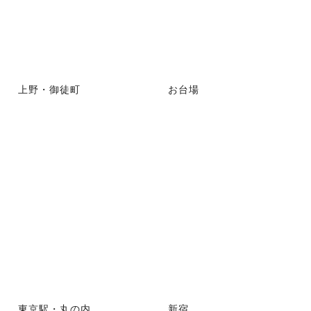
上野・御徒町
お台場
東京駅・丸の内
新宿