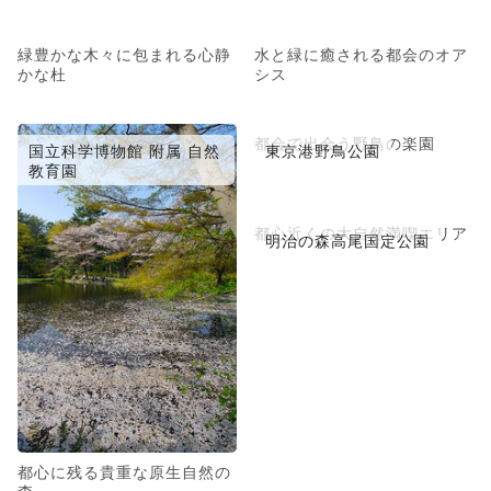
緑豊かな木々に包まれる心静
水と緑に癒される都会のオア
かな杜
シス
都会で出会う野鳥の楽園
国立科学博物館 附属 自然
東京港野鳥公園
教育園
都心近くの大自然満喫エリア
明治の森高尾国定公園
都心に残る貴重な原生自然の