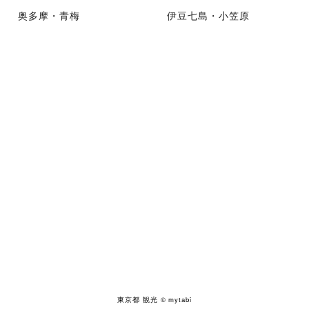
奥多摩・青梅
伊豆七島・小笠原
東京都 観光
© mytabi