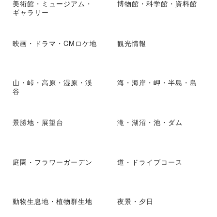
美術館・ミュージアム・
博物館・科学館・資料館
ギャラリー
映画・ドラマ・CMロケ地
観光情報
山・峠・高原・湿原・渓
海・海岸・岬・半島・島
谷
景勝地・展望台
滝・湖沼・池・ダム
庭園・フラワーガーデン
道・ドライブコース
動物生息地・植物群生地
夜景・夕日