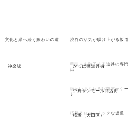
文化と緑へ続く賑わいの道
渋谷の活気が駆け上がる坂道
料理人も魅了する道具の専門
神楽坂
かっぱ橋道具街
街
賑わいあふれる駅前アーケー
中野サンモール商店街
ド
桜舞うロマンチックな坂道
桜坂（大田区）