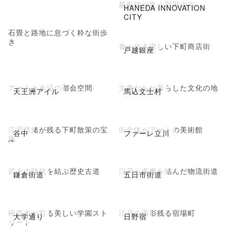
最先端が集う羽田の街
HANEDA INNOVATION
CITY
石畳と路地に息づく粋な街歩
き
食べ歩き楽しい下町商店街
戸越銀座
アートと水辺の都会空間
文豪たちが暮らした文化の地
天王洲アイル
馬込文士村
江戸情緒が残る下町散策の宝
街全体がアートの美術館
谷中
ファーレ立川
庫
武士の時代を結ぶ歴史古道
江戸と多摩を結んだ物流街道
鎌倉街道
五日市街道
桜並木が彩る美しい学園スト
江戸の面影残る宿場町
大学通り
日野宿
リート