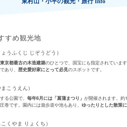
東村山・小平の観光・旅行 Info
すすめ観光地
ょうふくじ じぞうどう）
東京都最古の木造建築
のひとつで、国宝にも指定されています
であり、
歴史愛好家にとって必見
のスポットです。
やまこうえん）
する公園で、
毎年6月には「菖蒲まつり」
が開催されます。約1
圧巻です。園内には遊歩道や池もあり、
ゆったりとした散策に
こくやま りょくち）