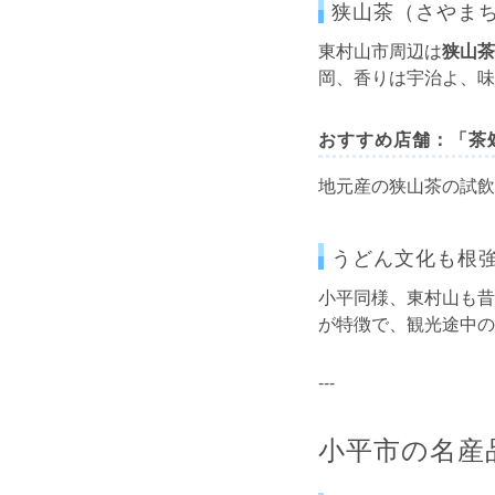
狭山茶（さやま
東村山市周辺は
狭山茶
岡、香りは宇治よ、味
おすすめ店舗：「茶処
地元産の狭山茶の試飲
うどん文化も根
小平同様、東村山も昔
が特徴で、観光途中の
---
小平市の名産