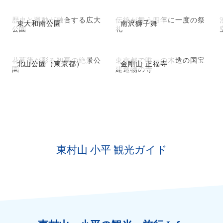
歴史と運動が融合する広大
伝統が舞う四年に一度の祭
東大和南公園
南沢獅子舞
公園
礼
花菖蒲が彩る初夏の絶景公
東京都で唯一の木造の国宝
北山公園（東京都）
金剛山 正福寺
園
建造物の寺
東村山 小平 観光ガイド