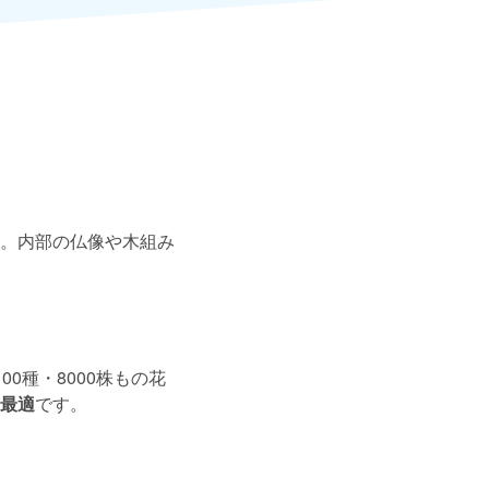
。内部の仏像や木組み
00種・8000株もの花
最適
です。