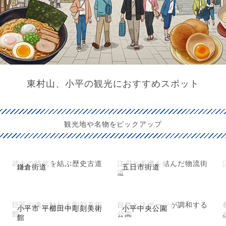
東村山、小平の観光におすすめスポット
観光地や名物をピックアップ
武士の時代を結ぶ歴史古道
江戸と多摩を結んだ物流街
鎌倉街道
五日市街道
道
巨匠の魂に触れる彫刻美術
自然とスポーツが調和する
小平市 平櫛田中彫刻美術
小平中央公園
館
公園
館