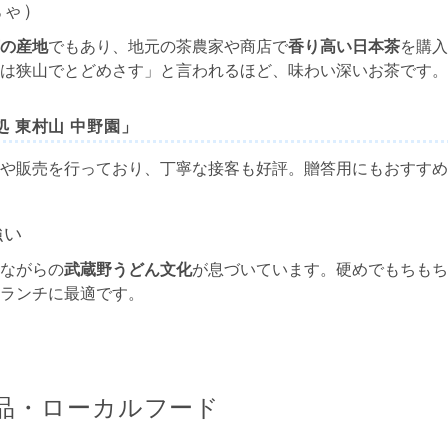
ちゃ）
の産地
でもあり、地元の茶農家や商店で
香り高い日本茶
を購入
は狭山でとどめさす」と言われるほど、味わい深いお茶です。
 東村山 中野園」
や販売を行っており、丁寧な接客も好評。贈答用にもおすすめ
強い
ながらの
武蔵野うどん文化
が息づいています。硬めでもちもち
ランチに最適です。
品・ローカルフード