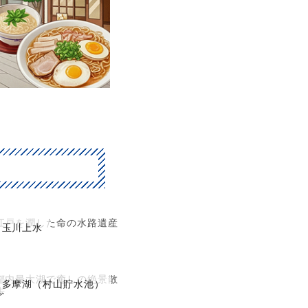
江戸を潤した命の水路遺産
玉川上水
都内最大湖で癒しの絶景散
多摩湖（村山貯水池）
歩