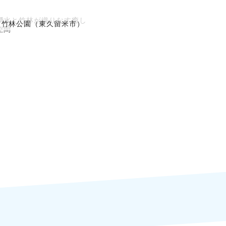
湧水と竹林が織りなす癒し
竹林公園（東久留米市）
空間