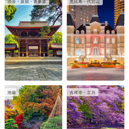
渋谷・原宿・表参道
恵比寿・代官山
池袋
吉祥寺・立川