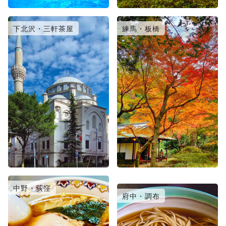
下北沢・三軒茶屋
練馬・板橋
中野・荻窪
日暮里・北千住
府中・調布