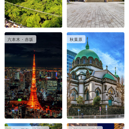
六本木・赤坂
秋葉原