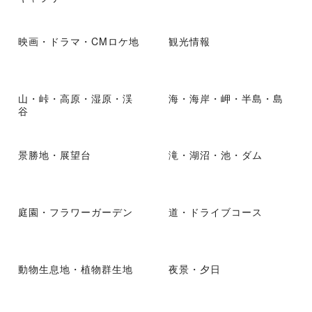
映画・ドラマ・CMロケ地
観光情報
山・峠・高原・湿原・渓
海・海岸・岬・半島・島
谷
景勝地・展望台
滝・湖沼・池・ダム
庭園・フラワーガーデン
道・ドライブコース
動物生息地・植物群生地
夜景・夕日