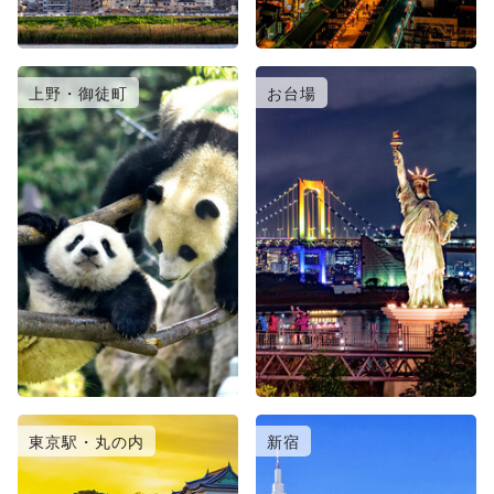
上野・御徒町
お台場
東京駅・丸の内
新宿