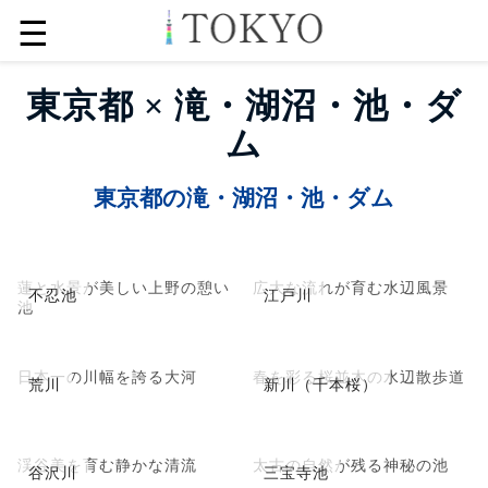
☰
東京都 × 滝・湖沼・池・ダ
ム
東京都の滝・湖沼・池・ダム
蓮と水景が美しい上野の憩い
広大な流れが育む水辺風景
不忍池
江戸川
池
日本一の川幅を誇る大河
春を彩る桜並木の水辺散歩道
荒川
新川（千本桜）
渓谷美を育む静かな清流
太古の自然が残る神秘の池
谷沢川
三宝寺池