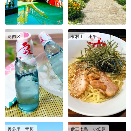
葛飾区
東村山・小平
奥多摩・青梅
伊豆七島・小笠原