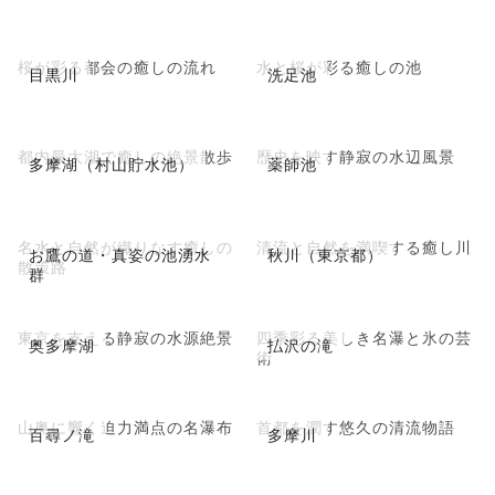
桜が彩る都会の癒しの流れ
水と桜が彩る癒しの池
目黒川
洗足池
都内最大湖で癒しの絶景散歩
歴史を映す静寂の水辺風景
多摩湖（村山貯水池）
薬師池
名水と自然が織りなす癒しの
清流と自然を満喫する癒し川
お鷹の道・真姿の池湧水
秋川（東京都）
散策路
群
東京を支える静寂の水源絶景
四季彩る美しき名瀑と氷の芸
奥多摩湖
払沢の滝
術
山奥に響く迫力満点の名瀑布
首都を潤す悠久の清流物語
百尋ノ滝
多摩川