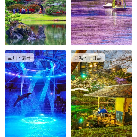
品川・蒲田
目黒・中目黒