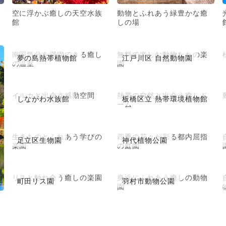
空に浮かぶ癒しの天空水族
動物とふれあう緑豊かな癒
館
しの場
南国気分を満喫できる癒し
無料で楽しむ動物たちの楽
夢の島熱帯植物館
江戸川区 自然動物園
の温室
園
イルカと出会う感動空間
熱帯の自然と出会う癒しド
しながわ水族館
板橋区立 熱帯環境植物館
ーム
生きものとふれあう学びの
四季の花々が彩る都内屈指
足立区生物園
神代植物公園
楽園
の庭園
リスと触れ合う癒しの楽園
身近にふれあう癒しの動物
町田リス園
羽村市動物公園
園