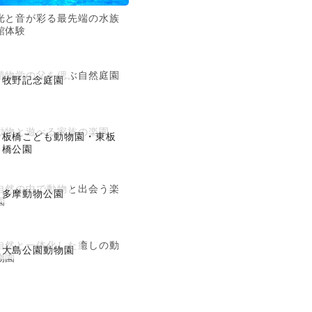
光と音が彩る最先端の水族
館体験
植物学の父を偲ぶ自然庭園
牧野記念庭園
動物と遊べる家族の楽園
板橋こども動物園・東板
橋公園
自然の中で動物と出会う楽
多摩動物公園
園
自然と一体化した癒しの動
大島公園動物園
物園