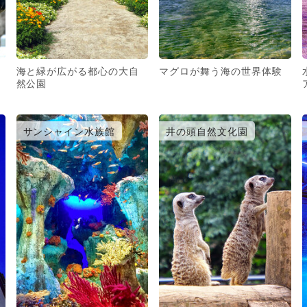
海と緑が広がる都心の大自
マグロが舞う海の世界体験
然公園
サンシャイン水族館
井の頭自然文化園