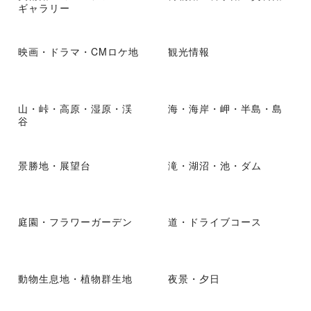
ギャラリー
映画・ドラマ・CMロケ地
観光情報
山・峠・高原・湿原・渓
海・海岸・岬・半島・島
谷
景勝地・展望台
滝・湖沼・池・ダム
庭園・フラワーガーデン
道・ドライブコース
動物生息地・植物群生地
夜景・夕日