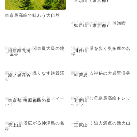
三頭山（東京都）
東京最高峰で味わう大自然
都心近郊の霊峰で自然満喫
御岳山（東京都）
神秘が広がる関東最大級の地
清流と絶景を歩く奥多摩の名
日原鍾乳洞
川苔山
下世界
峰
巨岩と清流が織りなす絶景渓
断崖が迫る神秘の大岩壁渓谷
鳩ノ巣渓谷
神戸岩
谷
森と遊ぶ癒しの大自然フィー
絶景を望む母島最高峰トレッ
東京都 檜原都民の森
乳房山
ルド
キング
天空の絶景広がる神津島の名
火口を歩く迫力満点の活火山
天上山
三原山
峰