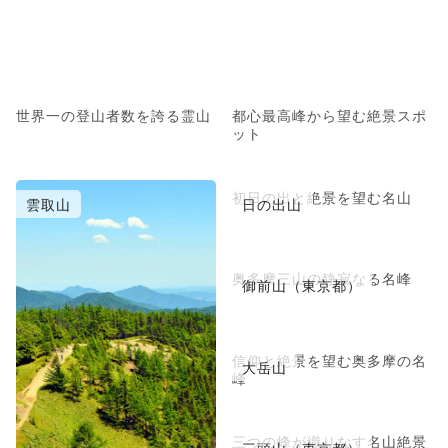
世界一の登山者数を誇る霊山
都心最高峰から望む絶景スポ
ット
初日の出と絶景を望む名山
雲取山
日の出山
奥多摩三山の静寂なる名峰
御前山（東京都）
信仰と絶景を望む奥多摩の名
大岳山
峰
三つの峰が織りなす名山絶景