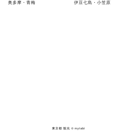
奥多摩・青梅
伊豆七島・小笠原
東京都 観光
© mytabi