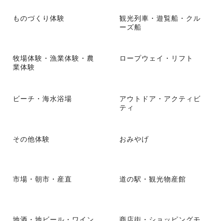
ものづくり体験
観光列車・遊覧船・クル
ーズ船
牧場体験・漁業体験・農
ロープウェイ・リフト
業体験
ビーチ・海水浴場
アウトドア・アクティビ
ティ
その他体験
おみやげ
市場・朝市・産直
道の駅・観光物産館
地酒・地ビール・ワイン
商店街・ショッピングモ