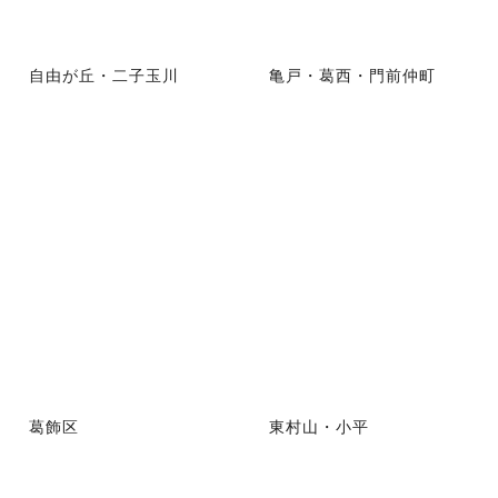
自由が丘・二子玉川
亀戸・葛西・門前仲町
葛飾区
東村山・小平