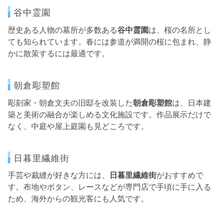
谷中霊園
歴史ある人物の墓所が多数ある
谷中霊園
は、桜の名所とし
ても知られています。春には参道が満開の桜に包まれ、静
かに散策するには最適です。
朝倉彫塑館
彫刻家・朝倉文夫の旧邸を改装した
朝倉彫塑館
は、日本建
築と美術の融合が楽しめる文化施設です。作品展示だけで
なく、中庭や屋上庭園も見どころです。
日暮里繊維街
手芸や裁縫が好きな方には、
日暮里繊維街
がおすすめで
す。布地やボタン、レースなどが専門店で手頃に手に入る
ため、海外からの観光客にも人気です。