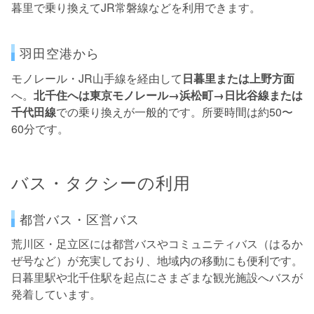
暮里で乗り換えてJR常磐線などを利用できます。
羽田空港から
モノレール・JR山手線を経由して
日暮里または上野方面
へ。
北千住へは東京モノレール→浜松町→日比谷線または
千代田線
での乗り換えが一般的です。所要時間は約50〜
60分です。
バス・タクシーの利用
都営バス・区営バス
荒川区・足立区には都営バスやコミュニティバス（はるか
ぜ号など）が充実しており、地域内の移動にも便利です。
日暮里駅や北千住駅を起点にさまざまな観光施設へバスが
発着しています。