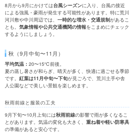
8月から9月にかけては
台風シーズン
に入り、台風の接近
による強風・豪雨が発生する可能性があります。特に荒川
河川敷や中川周辺では、
一時的な増水・交通規制
があるこ
とも。
気象情報や公共交通機関の情報
をこまめにチェック
するようにしましょう。
秋（9月中旬〜11月）
平均気温：
20〜15℃前後。
夏の蒸し暑さが和らぎ、晴天が多く、快適に過ごせる季節
です。
紅葉は11月中旬〜下旬
が見ごろで、荒川土手や舎
人公園などで美しい景観を楽しめます。
秋雨前線と服装の工夫
9月下旬〜10月上旬には
秋雨前線
の影響で雨が多くなるこ
とがあります。気温の変化も大きく、
重ね着や軽い防寒具
の準備があると安心です。