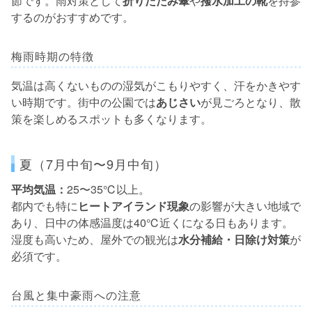
節です。雨対策として
折りたたみ傘
や
撥水加工の靴
を持参
するのがおすすめです。
梅雨時期の特徴
気温は高くないものの湿気がこもりやすく、汗をかきやす
い時期です。街中の公園では
あじさい
が見ごろとなり、散
策を楽しめるスポットも多くなります。
夏（7月中旬〜9月中旬）
平均気温：
25〜35℃以上。
都内でも特に
ヒートアイランド現象
の影響が大きい地域で
あり、日中の体感温度は40℃近くになる日もあります。
湿度も高いため、屋外での観光は
水分補給・日除け対策
が
必須です。
台風と集中豪雨への注意