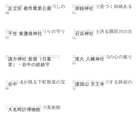
農と自然を体験できる癒しの
戦国の歴史が息づく由緒ある
足立区 都市農業公園
胡録神社
場
社
熱気あふれる伝統祭りの守り
千年の歴史を誇る隅田川の古
千住 素盞雄神社
石浜神社
神
社
祭りで賑わう地域の総鎮守
暮らしを守る地域の心の拠り
諏方神社 新堀（日暮
尾久 八幡神社
所
里）・谷中の総鎮守
江戸情緒が残る下町散策の宝
歴史と信仰が交差する静寂の
谷中
護国山 天王寺
庫
寺
江戸の時を刻む匠の美術館
大名時計博物館