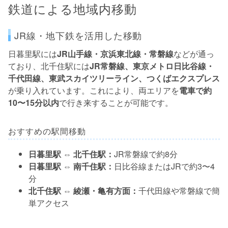
鉄道による地域内移動
JR線・地下鉄を活用した移動
日暮里駅には
JR山手線・京浜東北線・常磐線
などが通っ
ており、北千住駅には
JR常磐線、東京メトロ日比谷線・
千代田線、東武スカイツリーライン、つくばエクスプレス
が乗り入れています。これにより、両エリアを
電車で約
10〜15分以内
で行き来することが可能です。
おすすめの駅間移動
日暮里駅 ⇔ 北千住駅：
JR常磐線で約8分
日暮里駅 ⇔ 南千住駅：
日比谷線またはJRで約3〜4
分
北千住駅 ⇔ 綾瀬・亀有方面：
千代田線や常磐線で簡
単アクセス