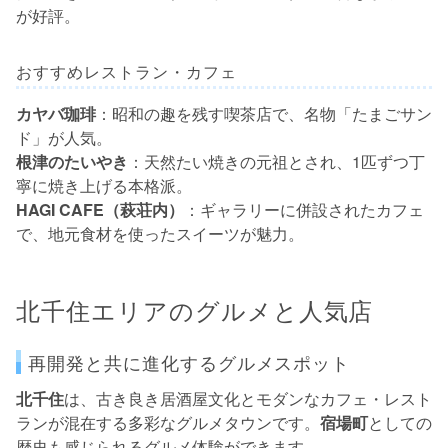
が好評。
おすすめレストラン・カフェ
カヤバ珈琲
：昭和の趣を残す喫茶店で、名物「たまごサン
ド」が人気。
根津のたいやき
：天然たい焼きの元祖とされ、1匹ずつ丁
寧に焼き上げる本格派。
HAGI CAFE（萩荘内）
：ギャラリーに併設されたカフェ
で、地元食材を使ったスイーツが魅力。
北千住エリアのグルメと人気店
再開発と共に進化するグルメスポット
北千住
は、古き良き居酒屋文化とモダンなカフェ・レスト
ランが混在する多彩なグルメタウンです。
宿場町
としての
歴史も感じられるグルメ体験ができます。