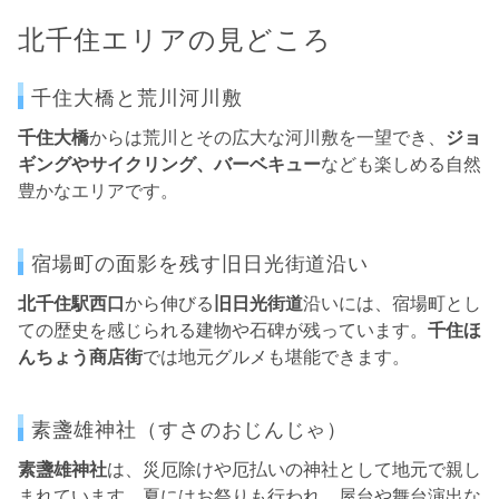
北千住エリアの見どころ
千住大橋と荒川河川敷
千住大橋
からは荒川とその広大な河川敷を一望でき、
ジョ
ギングやサイクリング、バーベキュー
なども楽しめる自然
豊かなエリアです。
宿場町の面影を残す旧日光街道沿い
北千住駅西口
から伸びる
旧日光街道
沿いには、宿場町とし
ての歴史を感じられる建物や石碑が残っています。
千住ほ
んちょう商店街
では地元グルメも堪能できます。
素盞雄神社（すさのおじんじゃ）
素盞雄神社
は、災厄除けや厄払いの神社として地元で親し
まれています。夏にはお祭りも行われ、屋台や舞台演出な