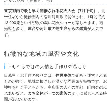
足立の花火（荒川河川敷）
東京都内で最も早く開催される花火大会（7月下旬）
。北
千住駅から徒歩圏内の荒川河川敷で開催され、1時間で約
13,000発という密度の濃い花火ショーが楽しめます。観
光客も多く、
屋台や河川敷の芝生席からの鑑賞
が人気で
す。
特徴的な地域の風習や文化
下町ならではの人情と手作りの温もり
日暮里・北千住の祭りには、
住民主体
で企画・運営される
ものが多く、地域に根ざした温かな雰囲気が特徴です。お
神輿を担ぐ子どもたち、商店街の人々の笑顔、町内会のふ
れあいなど、
まち全体が一つの家族
のように感じられる時
間が流れています。