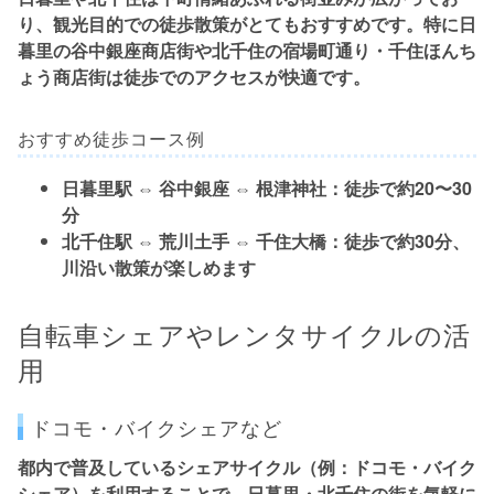
り、観光目的での徒歩散策がとてもおすすめです。特に日
暮里の
谷中銀座商店街
や北千住の
宿場町通り・千住ほんち
ょう商店街
は徒歩でのアクセスが快適です。
おすすめ徒歩コース例
日暮里駅 ⇔ 谷中銀座 ⇔ 根津神社：
徒歩で約20〜30
分
北千住駅 ⇔ 荒川土手 ⇔ 千住大橋：
徒歩で約30分、
川沿い散策が楽しめます
自転車シェアやレンタサイクルの活
用
ドコモ・バイクシェアなど
都内で普及している
シェアサイクル
（例：ドコモ・バイク
シェア）を利用することで、日暮里・北千住の街を気軽に