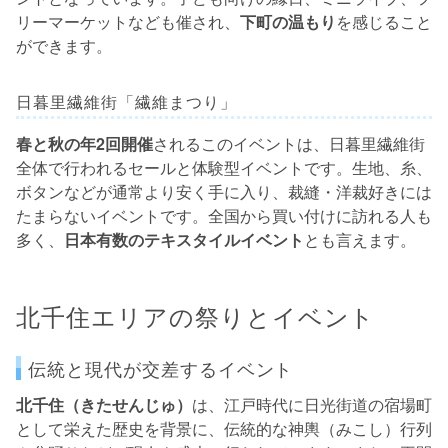
リーマーケットなども催され、
下町の温もり
を感じること
ができます。
日暮里繊維街「繊維まつり」
春と秋の年2回開催
されるこのイベントは、日暮里繊維街
全体で行われるセールと体験型イベントです。生地、糸、
ボタンなどが通常より安く手に入り、裁縫・洋裁好きには
たまらないイベントです。全国から買い付けに訪れる人も
多く、
日本有数のテキスタイルイベント
とも言えます。
北千住エリアの祭りとイベント
伝統と現代が交差するイベント
北千住（きたせんじゅ）
は、江戸時代に日光街道の宿場町
として栄えた歴史を背景に、伝統的な神輿（みこし）行列