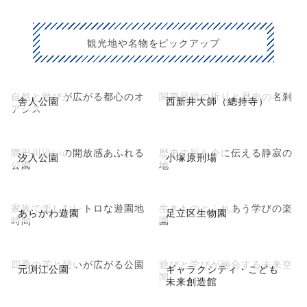
観光地や名物をピックアップ
自然と遊びが広がる都心のオ
関東屈指の祈りと歴史の名刹
舎人公園
西新井大師（總持寺）
アシス
隅田川沿いの開放感あふれる
歴史の影を今に伝える静寂の
汐入公園
小塚原刑場
公園
地
家族で楽しむレトロな遊園地
生きものとふれあう学びの楽
あらかわ遊園
足立区生物園
時間
園
四季の花と憩いが広がる公園
遊びと学びが融合する未来空
元渕江公園
ギャラクシティ・こども
間
未来創造館