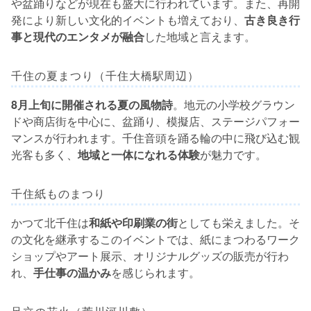
や盆踊りなどが現在も盛大に行われています。また、再開
発により新しい文化的イベントも増えており、
古き良き行
事と現代のエンタメが融合
した地域と言えます。
千住の夏まつり（千住大橋駅周辺）
8月上旬に開催される夏の風物詩
。地元の小学校グラウン
ドや商店街を中心に、盆踊り、模擬店、ステージパフォー
マンスが行われます。千住音頭を踊る輪の中に飛び込む観
光客も多く、
地域と一体になれる体験
が魅力です。
千住紙ものまつり
かつて北千住は
和紙や印刷業の街
としても栄えました。そ
の文化を継承するこのイベントでは、紙にまつわるワーク
ショップやアート展示、オリジナルグッズの販売が行わ
れ、
手仕事の温かみ
を感じられます。