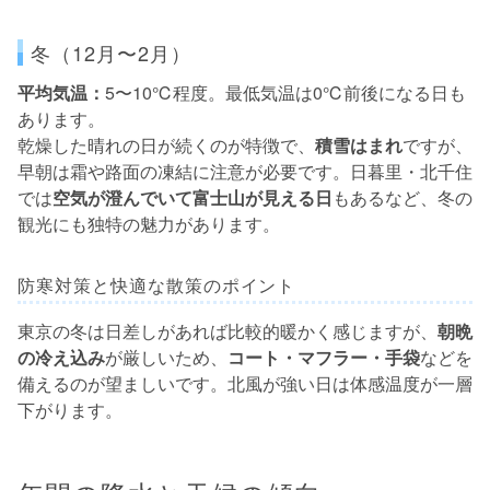
冬（12月〜2月）
平均気温：
5〜10℃程度。最低気温は0℃前後になる日も
あります。
乾燥した晴れの日が続くのが特徴で、
積雪はまれ
ですが、
早朝は霜や路面の凍結に注意が必要です。日暮里・北千住
では
空気が澄んでいて富士山が見える日
もあるなど、冬の
観光にも独特の魅力があります。
防寒対策と快適な散策のポイント
東京の冬は日差しがあれば比較的暖かく感じますが、
朝晩
の冷え込み
が厳しいため、
コート・マフラー・手袋
などを
備えるのが望ましいです。北風が強い日は体感温度が一層
下がります。