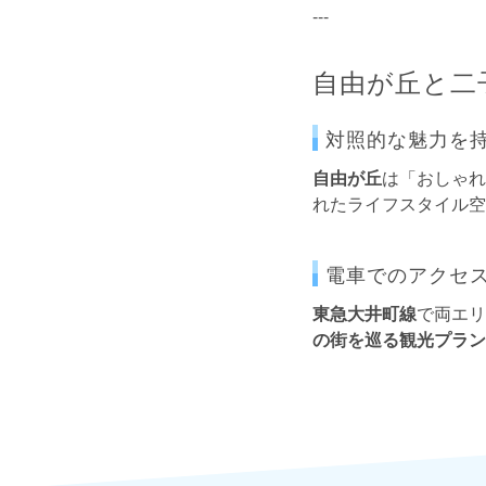
---
自由が丘と二
対照的な魅力を持
自由が丘
は「おしゃれ
れたライフスタイル空
電車でのアクセ
東急大井町線
で両エリ
の街を巡る観光プラン