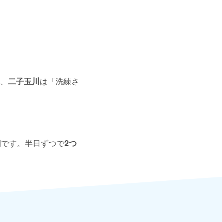
、
二子玉川
は「洗練さ
利です。半日ずつで
2つ