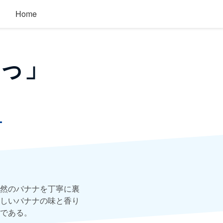
Home
っ」
ー
然のバナナを丁寧に裏
しいバナナの味と香り
である。